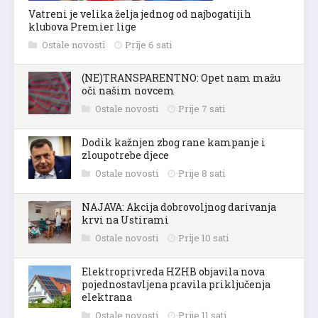
Vatreni je velika želja jednog od najbogatijih
klubova Premier lige
Ostale novosti
Prije 6 sati
(NE)TRANSPARENTNO: Opet nam mažu
oči našim novcem
Ostale novosti
Prije 7 sati
Dodik kažnjen zbog rane kampanje i
zloupotrebe djece
Ostale novosti
Prije 8 sati
NAJAVA: Akcija dobrovoljnog darivanja
krvi na Ustirami
Ostale novosti
Prije 10 sati
Elektroprivreda HZHB objavila nova
pojednostavljena pravila priključenja
elektrana
Ostale novosti
Prije 11 sati