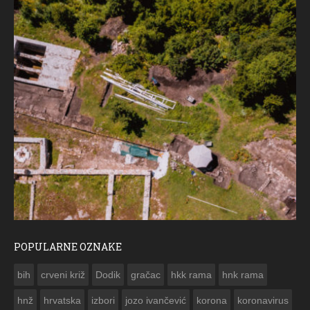
POPULARNE OZNAKE
ČESTITKA RAMSKOG VJESNIKA ZA USKRS 2023. GODINE
bih
crveni križ
Dodik
gračac
hkk rama
hnk rama


hnž
hrvatska
izbori
jozo ivančević
korona
koronavirus