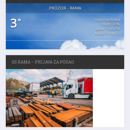
PROZOR - RAMA
3
°
blaga naoblaka
vlaga: 97%
vjetar: 1m/s SSI
Maks. 3 • Min. 3
GS RAMA – PRIJAVA ZA POSAO