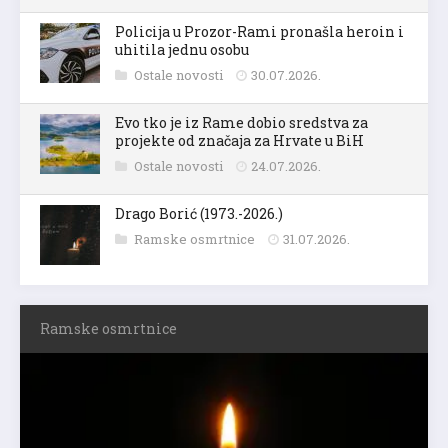
Policija u Prozor-Rami pronašla heroin i
uhitila jednu osobu
Ostale novosti
30.07.2026.
Evo tko je iz Rame dobio sredstva za
projekte od značaja za Hrvate u BiH
Ostale novosti
24.07.2026.
Drago Borić (1973.-2026.)
Ramske osmrtnice
31.07.2026.
Ramske osmrtnice