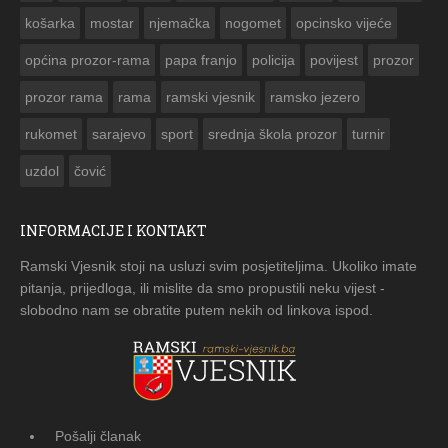
košarka
mostar
njemačka
nogomet
opcinsko vijeće
općina prozor-rama
papa franjo
policija
povijest
prozor
prozor rama
rama
ramski vjesnik
ramsko jezero
rukomet
sarajevo
sport
srednja škola prozor
turnir
uzdol
čović
INFORMACIJE I KONTAKT
Ramski Vjesnik stoji na usluzi svim posjetiteljima. Ukoliko imate
pitanja, prijedloga, ili mislite da smo propustili neku vijest -
slobodno nam se obratite putem nekih od linkova ispod.
Pošalji članak