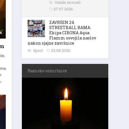
Ostale novosti
27.07.2026.
ZAVRŠEN 24.
STREETBALL RAMA:
Ekipa CIBONA Aqua
Flamm osvojila naslov
nakon sjajne završnice
em
Sport
02.08.2026.
 će,
ćama
Ramske osmrtnice
o
,