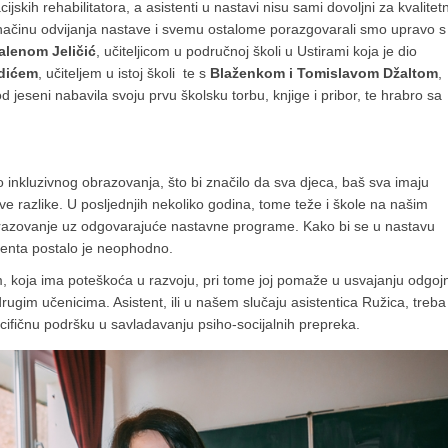
skih rehabilitatora, a asistenti u nastavi nisu sami dovoljni za kvalitet
načinu odvijanja nastave i svemu ostalome porazgovarali smo upravo s
lenom Jeličić
, učiteljicom u područnoj školi u Ustirami koja je dio
dićem
, učiteljem u istoj školi te s
Blaženkom i Tomislavom Džaltom
,
jeseni nabavila svoju prvu školsku torbu, knjige i pribor, te hrabro sa
 inkluzivnog obrazovanja, što bi značilo da sva djeca, baš sva imaju
e razlike. U posljednjih nekoliko godina, tome teže i škole na našim
obrazovanje uz odgovarajuće nastavne programe. Kako bi se u nastavu
stenta postalo je neophodno.
m, koja ima poteškoća u razvoju, pri tome joj pomaže u usvajanju odgoj
drugim učenicima. Asistent, ili u našem slučaju asistentica Ružica, treba
ecifičnu podršku u savladavanju psiho-socijalnih prepreka.