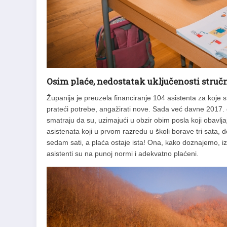
Osim plaće, nedostatak uključenosti struč
Županija je preuzela financiranje 104 asistenta za koje 
prateći potrebe, angažirati nove. Sada već davne 2017. go
smatraju da su, uzimajući u obzir obim posla koji obavlj
asistenata koji u prvom razredu u školi borave tri sata,
sedam sati, a plaća ostaje ista! Ona, kako doznajemo, i
asistenti su na punoj normi i adekvatno plaćeni.