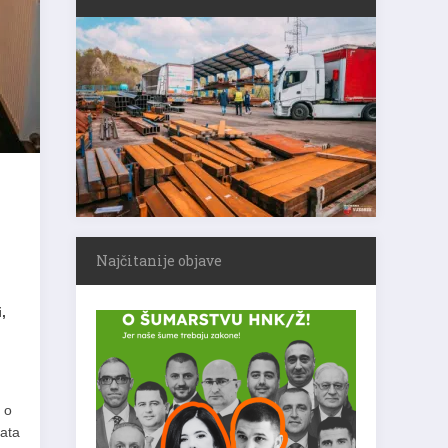
Najčitanije objave
,
,
 o
nata