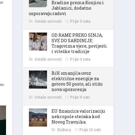
Bradine prema Konjicu i
no
Jablanici, dodatno
usporavaju radovi
Ostale novosti
Prije 3 sata
OD RAME PREKO SINJA,
SVE DO SARDINIJE:
Tragovima vjere, povijesti
i viteške tradicije
Ostale novosti
Prije 3 sata
BiH smanjila uvoz
električne energije za
gotovo 50 posto, ali stižu
no-
nova upozorenja
Ostale novosti
Prije 9 sati
EU financira valorizaciju
nekropole stećaka kod
Novog Travnika
Kultura
Prije 10 sati