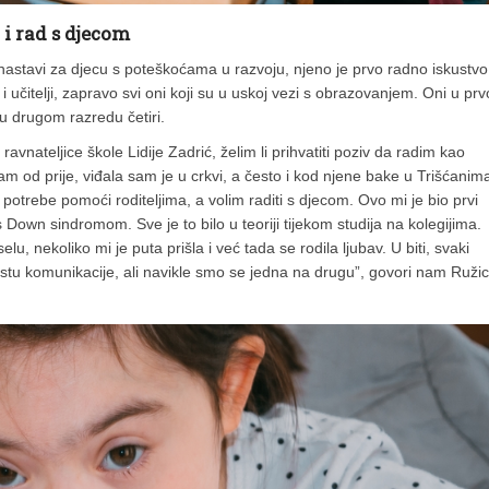
 i rad s djecom
nastavi za djecu s poteškoćama u razvoju, njeno je prvo radno iskustvo
i učitelji, zapravo svi oni koji su u uskoj vezi s obrazovanjem. Oni u pr
 u drugom razredu četiri.
nateljice škole Lidije Zadrić, želim li prihvatiti poziv da radim kao
 od prije, viđala sam je u crkvi, a često i kod njene bake u Trišćanim
u potrebe pomoći roditeljima, a volim raditi s djecom. Ovo mi je bio prvi
Down sindromom. Sve je to bilo u teoriji tijekom studija na kolegijima.
, nekoliko mi je puta prišla i već tada se rodila ljubav. U biti, svaki
vrstu komunikacije, ali navikle smo se jedna na drugu”, govori nam Ruži