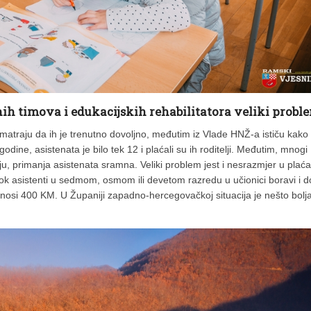
nih timova i edukacijskih rehabilitatora veliki probl
smatraju da ih je trenutno dovoljno, međutim iz Vlade HNŽ-a ističu kako
dine, asistenata je bilo tek 12 i plaćali su ih roditelji. Međutim, mnogi
aju, primanja asistenata sramna. Veliki problem jest i nesrazmjer u pla
 dok asistenti u sedmom, osmom ili devetom razredu u učionici boravi i d
znosi 400 KM. U Županiji zapadno-hercegovačkoj situacija je nešto bolja