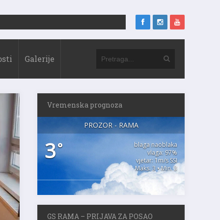
sti
Galerije
Vremenska prognoza
PROZOR - RAMA
3
°
blaga naoblaka
vlaga: 97%
vjetar: 1m/s SSI
Maks. 3 • Min. 3
GS RAMA – PRIJAVA ZA POSAO