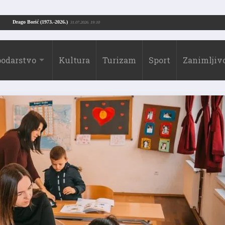
oške ostatke
Drago Borić (1973.-2026.)
24.07.2026. 13:51
31.07.2026. 19:10
odarstvo
Kultura
Turizam
Sport
Zanimljivo