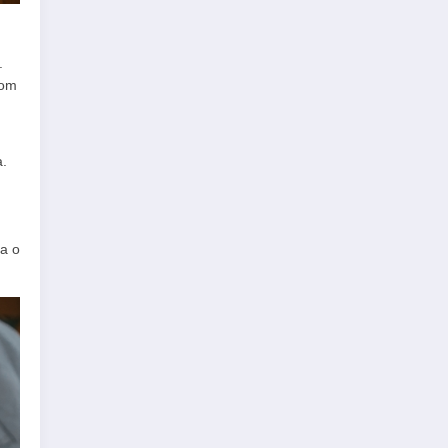
.
vom
a.
ca o