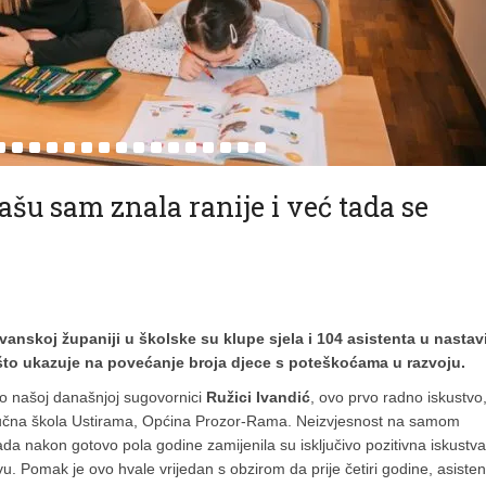
u sam znala ranije i već tada se
anskoj županiji u školske su klupe sjela i 104 asistenta u nastavi
 što ukazuje na povećanje broja djece s poteškoćama u razvoju.
ao našoj današnjoj sugovornici
Ružici Ivandić
, ovo prvo radno iskustvo
ručna škola Ustirama, Općina Prozor-Rama. Neizvjesnost na samom
da nakon gotovo pola godine zamijenila su isključivo pozitivna iskustva
u. Pomak je ovo hvale vrijedan s obzirom da prije četiri godine, asiste