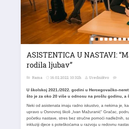
ASISTENTICA U NASTAVI: “Maš
rodila ljubav”
Rama
16.02.2022. 10:32h
Uredništvo
U školskoj 2021./2022. godini u Hercegovačko-neretv
što je za oko 20 više u odnosu na prošlu godinu, a
Neki od asistenata imaju radno iskustvo, a nekima je, k
upravo u Osnovnoj školi „Ivan Mažuranić“ Gračac, pod
početku nastave, stres bez stručne pomoći nadležnih, sa
inkluziji djece s poteškoćama u razvoju u redovnu nastav