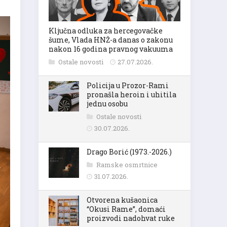
Ključna odluka za hercegovačke
šume, Vlada HNŽ-a danas o zakonu
nakon 16 godina pravnog vakuuma
Ostale novosti
27.07.2026.
Policija u Prozor-Rami
pronašla heroin i uhitila
jednu osobu
Ostale novosti
30.07.2026.
Drago Borić (1973.-2026.)
Ramske osmrtnice
31.07.2026.
Otvorena kušaonica
“Okusi Rame”, domaći
proizvodi nadohvat ruke