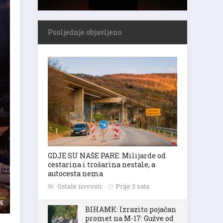
Posljednje objavljeno
GDJE SU NAŠE PARE: Milijarde od
cestarina i trošarina nestale, a
autocesta nema
Ostale novosti
Prije 3 sata
BIHAMK: Izrazito pojačan
promet na M-17: Gužve od