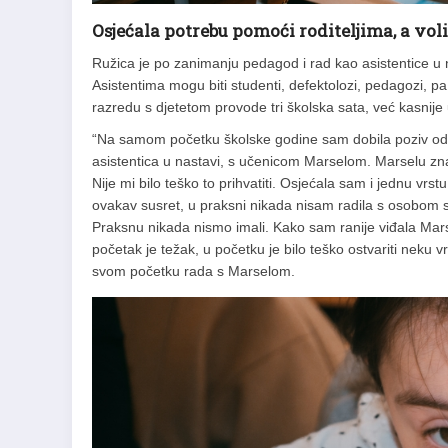
Osjećala potrebu pomoći roditeljima, a voli
Ružica je po zanimanju pedagod i rad kao asistentice u 
Asistentima mogu biti studenti, defektolozi, pedagozi, pa 
razredu s djetetom provode tri školska sata, već kasnije
“Na samom početku školske godine sam dobila poziv od rav
asistentica u nastavi, s učenicom Marselom. Marselu znam
Nije mi bilo teško to prihvatiti. Osjećala sam i jednu vrst
ovakav susret, u praksni nikada nisam radila s osobom s 
Praksnu nikada nismo imali. Kako sam ranije viđala Marselu
početak je težak, u početku je bilo teško ostvariti neku 
svom početku rada s Marselom.