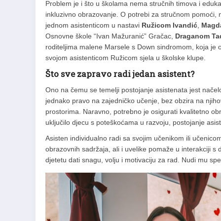
Problem je i što u školama nema stručnih timova i edukacij
inkluzivno obrazovanje. O potrebi za stručnom pomoći, 
jednom asistenticom u nastavi
Ružicom Ivandić
,
Magda
Osnovne škole “Ivan Mažuranić” Gračac,
Draganom Ta
roditeljima malene Marsele s Down sindromom, koja je od 
svojom asistenticom Ružicom sjela u školske klupe.
Što sve zapravo radi jedan asistent?
Ono na čemu se temelji postojanje asistenata jest načelo
jednako pravo na zajedničko učenje, bez obzira na njihov
prostorima. Naravno, potrebno je osigurati kvalitetno 
uključilo djecu s poteškoćama u razvoju, postojanje asi
Asisten individualno radi sa svojim učenikom ili učenico
obrazovnih sadržaja, ali i uvelike pomaže u interakciji s 
djetetu dati snagu, volju i motivaciju za rad. Nudi mu sp