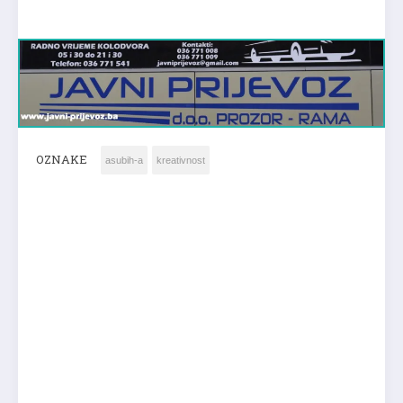
OZNAKE
asubih-a
kreativnost