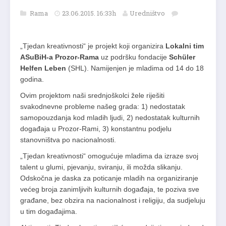
Rama
23.06.2015. 16:33h
Uredništvo
„Tjedan kreativnosti“ je projekt koji organizira
Lokalni tim
ASuBiH-a Prozor-Rama
uz podršku fondacije
Schüler
Helfen Leben
(SHL). Namijenjen je mladima od 14 do 18
godina.
Ovim projektom naši srednjoškolci žele riješiti
svakodnevne probleme našeg grada: 1) nedostatak
samopouzdanja kod mladih ljudi, 2) nedostatak kulturnih
događaja u Prozor-Rami, 3) konstantnu podjelu
stanovništva po nacionalnosti.
„Tjedan kreativnosti“ omogućuje mladima da izraze svoj
talent u glumi, pjevanju, sviranju, ili možda slikanju.
Odskočna je daska za poticanje mladih na organiziranje
većeg broja zanimljivih kulturnih događaja, te poziva sve
građane, bez obzira na nacionalnost i religiju, da sudjeluju
u tim događajima.