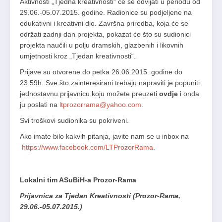
Aktivnosti „Tjedna kreativnosti“ će se odvijati u periodu od
29.06.-05.07.2015. godine. Radionice su podjeljene na
edukativni i kreativni dio. Završna priredba, koja će se
održati zadnji dan projekta, pokazat će što su sudionici
projekta naučili u polju dramskih, glazbenih i likovnih
umjetnosti kroz „Tjedan kreativnosti“.
Prijave su otvorene do petka 26.06.2015. godine do
23:59h. Sve što zainteresirani trebaju napraviti je popuniti
jednostavnu prijavnicu koju možete preuzeti
ovdje
i onda
ju poslati na
ltprozorrama@yahoo.com
.
Svi troškovi sudionika su pokriveni.
Ako imate bilo kakvih pitanja, javite nam se u inbox na
https://www.facebook.com/LTProzorRama
.
Lokalni tim ASuBiH-a Prozor-Rama
Prijavnica za Tjedan Kreativnosti (Prozor-Rama,
29.06.-05.07.2015.)