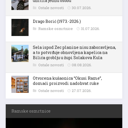
uhitila jednu osobu
Ostale novosti
30.07.2026.
Drago Borić (1973.-2026.)
Ramske osmrtnice
31.07.2026.
Sela ispod Zec planine nisu zaboravljena,
a to potvrđuje obnovljena kapelica na
Bilića groblju u župi Solakova Kula
Ostale novosti
08.08.2026.
Otvorena kušaonica “Okusi Rame”,
domaći proizvodi nadohvat ruke
Ostale novosti
27.07.2026.
Ramske osmrtnice