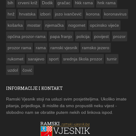
bih
crveni križ
Dodik
gračac
hkk rama
hnk rama


hnž
hrvatska
izbori
jozo ivančević
korona
koronavirus
košarka
mostar
njemačka
nogomet
opcinsko vijeće
općina prozor-rama
papa franjo
policija
povijest
prozor
prozor rama
rama
ramski vjesnik
ramsko jezero
rukomet
sarajevo
sport
srednja škola prozor
turnir
uzdol
čović
INFORMACIJE I KONTAKT
Ramski Vjesnik stoji na usluzi svim posjetiteljima. Ukoliko imate
pitanja, prijedloga, ili mislite da smo propustili neku vijest -
slobodno nam se obratite putem nekih od linkova ispod.