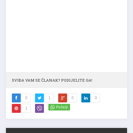
SVIĐA VAM SE ČLANAK? PODIJELITE GA!
0
1
0
0
1