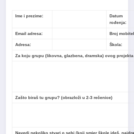
Ime i prezime:
Datum
rođenja:
Email adresa:
Broj mobite
Adresa:
Škola:
Za koju grupu (likovna, glazbena, dramska) ovog projekta 
Zašto biraš tu grupu? (obrazloži u 2-3 rečenice)
Navedi nekoliko stvari o sebi (koji smjer škole ideš, najd