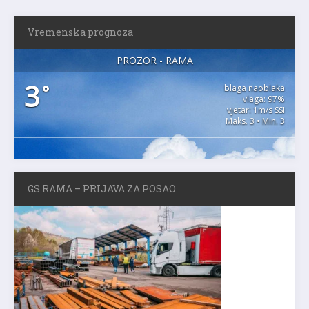
Vremenska prognoza
PROZOR - RAMA
3
°
blaga naoblaka
vlaga: 97%
vjetar: 1m/s SSI
Maks. 3 • Min. 3
GS RAMA – PRIJAVA ZA POSAO