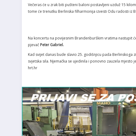
Večeras će u zrak biti pušteni baloni postavljeni uzduž 15 kil
tome će trenutku Berlinska filharmonija izvesti Odu radosti iz
Na koncertu na povijesnim Brandenburškim vratima nastupit ć
pjevač
Peter Gabriel.
Kad svijet danas bude slavio 25. godišnjicu pada Berlinskoga zid
svjetska sila. Njemačka se ujedinila i ponovno zauzela mjesto 
hrt.hr