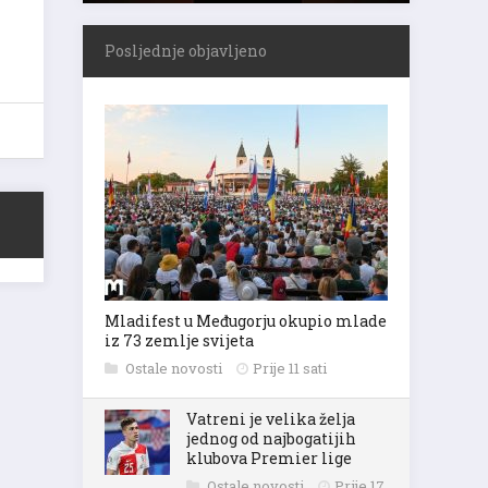
Posljednje objavljeno
Mladifest u Međugorju okupio mlade
iz 73 zemlje svijeta
Ostale novosti
Prije 11 sati
Vatreni je velika želja
jednog od najbogatijih
klubova Premier lige
Ostale novosti
Prije 17