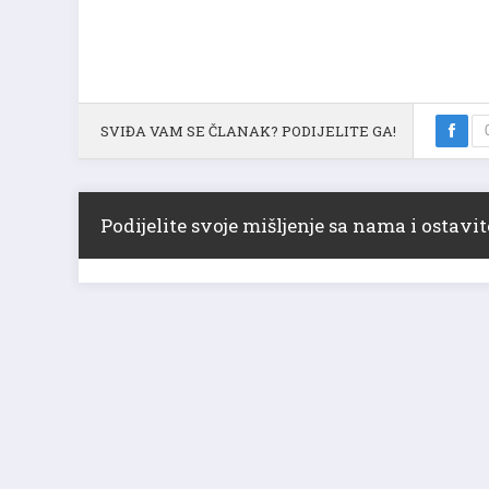
SVIĐA VAM SE ČLANAK? PODIJELITE GA!
Podijelite svoje mišljenje sa nama i ostav