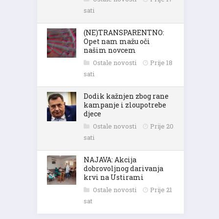
sati
(NE)TRANSPARENTNO:
Opet nam mažu oči
našim novcem
Ostale novosti
Prije 18
sati
Dodik kažnjen zbog rane
kampanje i zloupotrebe
djece
Ostale novosti
Prije 20
sati
NAJAVA: Akcija
dobrovoljnog darivanja
krvi na Ustirami
Ostale novosti
Prije 21
sat