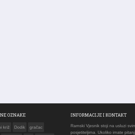
NE OZNAKE
INFORMACIJE I KONTAKT
Ramski Vjesnik stoji na usluzi svi
i križ
Dodik
gračac
posjetiteljima. Ukoliko imate pitanj