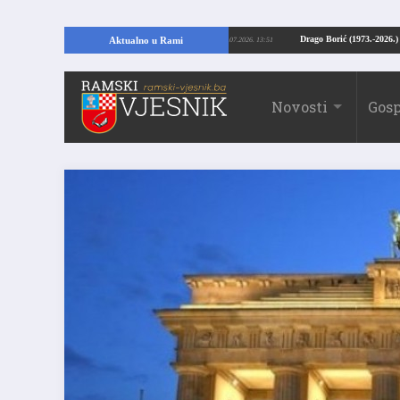
I: Kopajući temelje kuće, pronašao vrijedne arheološke ostatke
Drago Borić 
Aktualno u Rami
24.07.2026. 13:51
Novosti
Gosp