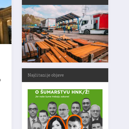
Najčitanije objave
u