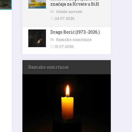
značaja za Hrvate u BiH
Ostale novosti
24.07.2026.
Drago Borić (1973.-2026.)
Ramske osmrtnice
31.07.2026.
Ramske osmrtnice