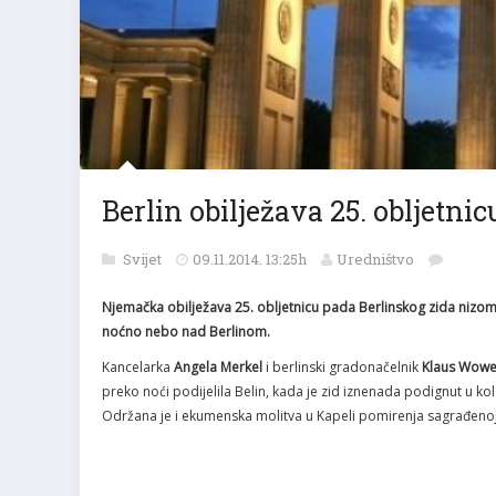
Berlin obilježava 25. obljetni
Svijet
09.11.2014. 13:25h
Uredništvo
Njemačka obilježava 25. obljetnicu pada Berlinskog zida nizom 
noćno nebo nad Berlinom.
Kancelarka
Angela Merkel
i berlinski gradonačelnik
Klaus Wowe
preko noći podijelila Belin, kada je zid iznenada podignut u k
Održana je i ekumenska molitva u Kapeli pomirenja sagrađenoj u