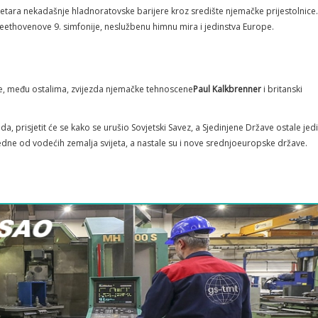
ometara nekadašnje hladnoratovske barijere kroz središte njemačke prijestolnice
 Beethovenove 9. simfonije, neslužbenu himnu mira i jedinstva Europe.
e, među ostalima, zvijezda njemačke tehnoscene
Paul Kalkbrenner
i britanski
a, prisjetit će se kako se urušio Sovjetski Savez, a Sjedinjene Države ostale jed
jedne od vodećih zemalja svijeta, a nastale su i nove srednjoeuropske države.