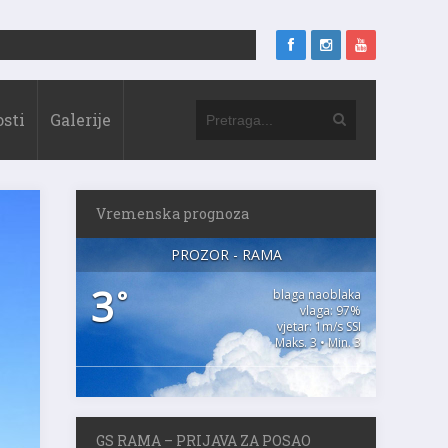
sti
Galerije
Vremenska prognoza
PROZOR - RAMA
3
°
blaga naoblaka
vlaga: 97%
vjetar: 1m/s SSI
Maks. 3 • Min. 3
GS RAMA – PRIJAVA ZA POSAO