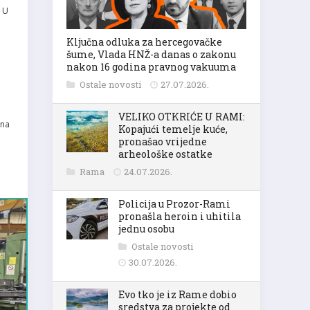
. U
Ključna odluka za hercegovačke
šume, Vlada HNŽ-a danas o zakonu
nakon 16 godina pravnog vakuuma
Ostale novosti
27.07.2026.
VELIKO OTKRIĆE U RAMI:
ina
Kopajući temelje kuće,
pronašao vrijedne
arheološke ostatke
Rama
24.07.2026.
Policija u Prozor-Rami
pronašla heroin i uhitila
jednu osobu
Ostale novosti
30.07.2026.
Evo tko je iz Rame dobio
sredstva za projekte od