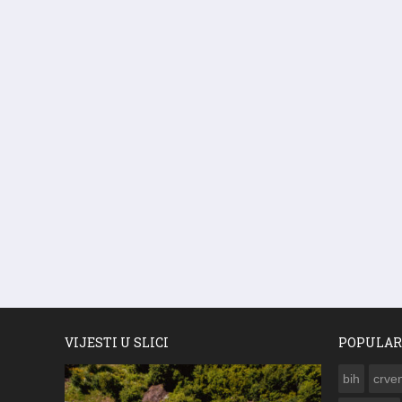
VIJESTI U SLICI
POPULAR
bih
crven