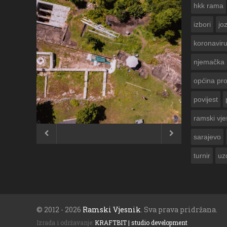
hkk rama
izbori
jo
koronavir
njemačka
općina pr
povijest
ČESTITKA RAMSKOG VJESNIKA ZA
USKRS 2023. GODINE
ramski vje


sarajevo
turnir
uz
© 2012 - 2026
Ramski Vjesnik
. Sva prava pridržana.
Izrada i održavanje:
KRAFTBIT | studio development