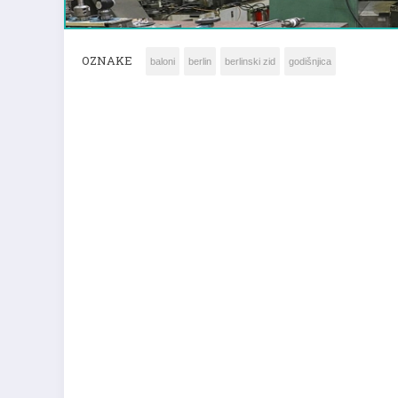
OZNAKE
baloni
berlin
berlinski zid
godišnjica