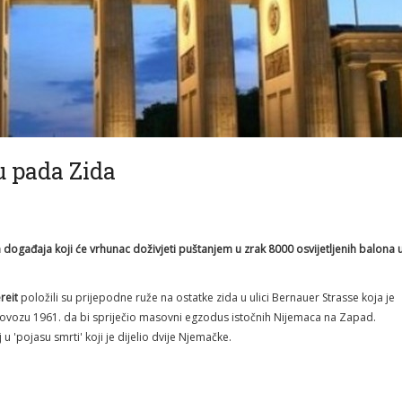
cu pada Zida
događaja koji će vrhunac doživjeti puštanjem u zrak 8000 osvijetljenih balona 
reit
položili su prijepodne ruže na ostatke zida u ulici Bernauer Strasse koja je
olovozu 1961. da bi spriječio masovni egzodus istočnih Nijemaca na Zapad.
 'pojasu smrti' koji je dijelio dvije Njemačke.