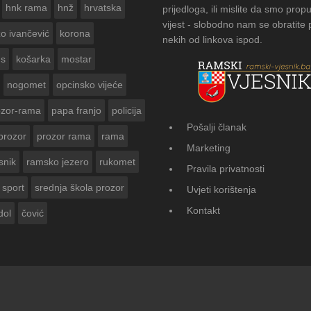
hnk rama
hnž
hrvatska
prijedloga, ili mislite da smo propu
vijest - slobodno nam se obratite
zo ivančević
korona
nekih od linkova ispod.
us
košarka
mostar
nogomet
opcinsko vijeće
ozor-rama
papa franjo
policija
Pošalji članak
prozor
prozor rama
rama
FOTOGALERIJA: Čuvanje običaja u Donj
Marketing
Vasti
snik
ramsko jezero
rukomet
Pravila privatnosti
sport
srednja škola prozor
Uvjeti korištenja
Kontakt
dol
čović