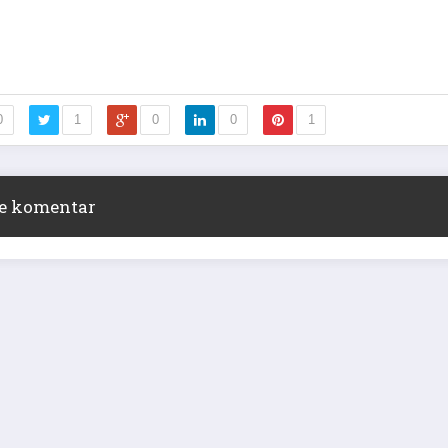
0
1
0
0
1
ite komentar