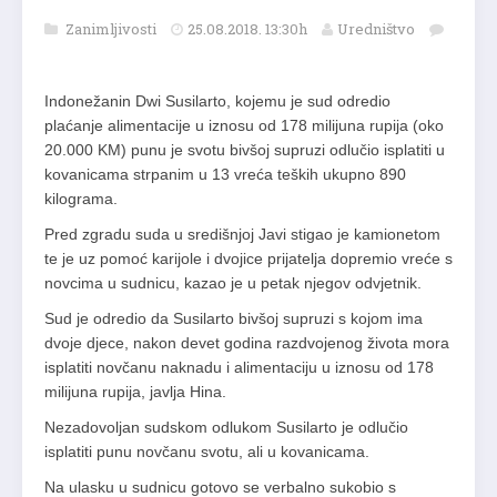
Zanimljivosti
25.08.2018. 13:30h
Uredništvo
Indonežanin Dwi Susilarto, kojemu je sud odredio
plaćanje alimentacije u iznosu od 178 milijuna rupija (oko
20.000 KM) punu je svotu bivšoj supruzi odlučio isplatiti u
kovanicama strpanim u 13 vreća teških ukupno 890
kilograma.
Pred zgradu suda u središnjoj Javi stigao je kamionetom
te je uz pomoć karijole i dvojice prijatelja dopremio vreće s
novcima u sudnicu, kazao je u petak njegov odvjetnik.
Sud je odredio da Susilarto bivšoj supruzi s kojom ima
dvoje djece, nakon devet godina razdvojenog života mora
isplatiti novčanu naknadu i alimentaciju u iznosu od 178
milijuna rupija, javlja Hina.
Nezadovoljan sudskom odlukom Susilarto je odlučio
isplatiti punu novčanu svotu, ali u kovanicama.
Na ulasku u sudnicu gotovo se verbalno sukobio s