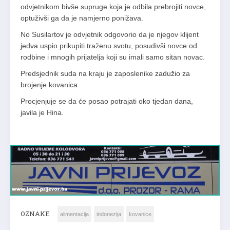
odvjetnikom bivše supruge koja je odbila prebrojiti novce,
optuživši ga da je namjerno ponižava.
No Susilartov je odvjetnik odgovorio da je njegov klijent
jedva uspio prikupiti traženu svotu, posudivši novce od
rodbine i mnogih prijatelja koji su imali samo sitan novac.
Predsjednik suda na kraju je zaposlenike zadužio za
brojenje kovanica.
Procjenjuje se da će posao potrajati oko tjedan dana,
javila je Hina.
OZNAKE
alimentacija
indonezija
kovanice