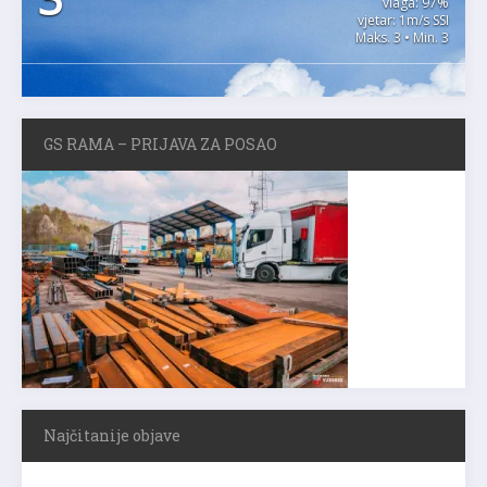
vlaga: 97%
vjetar: 1m/s SSI
Maks. 3 • Min. 3
GS RAMA – PRIJAVA ZA POSAO
Najčitanije objave