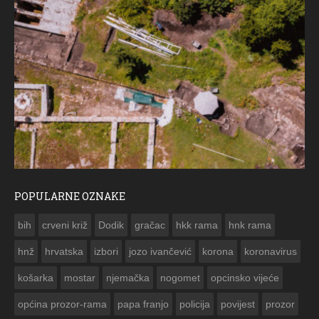
POPULARNE OZNAKE
ČESTITKA RAMSKOG VJESNIKA ZA USKRS 2023. GODINE
bih
crveni križ
Dodik
gračac
hkk rama
hnk rama


hnž
hrvatska
izbori
jozo ivančević
korona
koronavirus
košarka
mostar
njemačka
nogomet
opcinsko vijeće
općina prozor-rama
papa franjo
policija
povijest
prozor