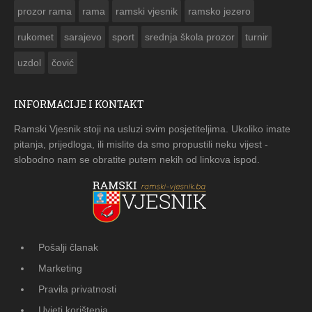
prozor rama
rama
ramski vjesnik
ramsko jezero
rukomet
sarajevo
sport
srednja škola prozor
turnir
uzdol
čović
INFORMACIJE I KONTAKT
Ramski Vjesnik stoji na usluzi svim posjetiteljima. Ukoliko imate
pitanja, prijedloga, ili mislite da smo propustili neku vijest -
slobodno nam se obratite putem nekih od linkova ispod.
Pošalji članak
Marketing
Pravila privatnosti
Uvjeti korištenja