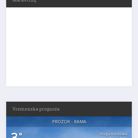
Vremenska prognoza
PROZOR - RAMA
3
°
blaga naoblaka