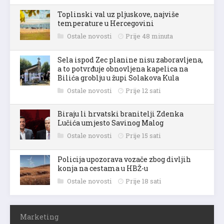
Toplinski val uz pljuskove, najviše
temperature u Hercegovini
Ostale novosti
Prije 48 minuta
Sela ispod Zec planine nisu zaboravljena,
a to potvrđuje obnovljena kapelica na
Bilića groblju u župi Solakova Kula
Ostale novosti
Prije 12 sati
Biraju li hrvatski branitelji Zdenka
Lučića umjesto Savinog Malog
Ostale novosti
Prije 15 sati
Policija upozorava vozače zbog divljih
konja na cestama u HBŽ-u
Ostale novosti
Prije 18 sati
Marketing