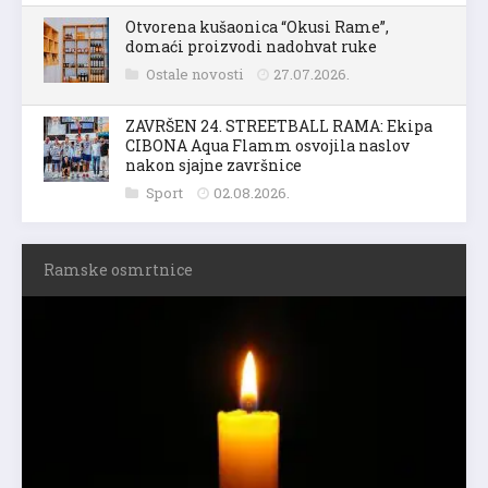
Otvorena kušaonica “Okusi Rame”,
domaći proizvodi nadohvat ruke
Ostale novosti
27.07.2026.
ZAVRŠEN 24. STREETBALL RAMA: Ekipa
CIBONA Aqua Flamm osvojila naslov
nakon sjajne završnice
Sport
02.08.2026.
Ramske osmrtnice