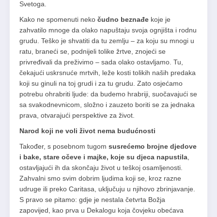
Svetoga.
Kako ne spomenuti neko
čudno beznađe
koje je
zahvatilo mnoge da olako napuštaju svoja ognjišta i rodnu
grudu. Teško je shvatiti da tu zemlju – za koju su mnogi u
ratu, braneći se, podnijeli tolike žrtve, znojeći se
privređivali da preživimo – sada olako ostavljamo. Tu,
čekajući uskrsnuće mrtvih, leže kosti tolikih naših predaka
koji su ginuli na toj grudi i za tu grudu. Zato osjećamo
potrebu ohrabriti ljude: da budemo hrabriji, suočavajući se
sa svakodnevnicom, složno i zauzeto boriti se za jednaka
prava, otvarajući perspektive za život.
Narod koji ne voli život nema budućnosti
Također, s posebnom tugom
susrećemo brojne djedove
i bake, stare očeve i majke, koje su djeca napustila
,
ostavljajući ih da skončaju život u teškoj osamljenosti.
Zahvalni smo svim dobrim ljudima koji se, kroz razne
udruge ili preko Caritasa, uključuju u njihovo zbrinjavanje.
S pravo se pitamo: gdje je nestala četvrta Božja
zapovijed, kao prva u Dekalogu koja čovjeku obećava