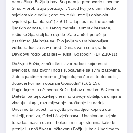
nam očituje Božju ljubav. Bog nam je progovorio u svome
Sinu. Prorok Izaija poručuje: „Narod koji je u tmini hodio
svjetlost vidje veliku; one što mrklu zemlju obitavahu
svjetlost jarka obasja“ (Iz 9,1). U taj naš mrak urušenih
ljudskih odnosa, urušenog morala i sumrak beznađa,
rodio se Spasitelj kao svjetlo. Zato anđeli poručuju
pastirima: „Ne bojte se! Evo javljam vam blagovijest,
veliku radost za sav narod. Danas vam se u gradu
Davidovu rodio Spasitelj – Krist, Gospodin“ (Lk 2,10-11).
Doživjeti Božić, znači otkriti izvor radosti koja unosi
svjetlost u naš životni hod i suočavanje sa svim izazovima.
Zato s pastirima recimo: „Pogledajmo što se to dogodilo,
događaj koji nam obznani Gospodin“ (Lk 2,15).
Pogledajmo tu očitovanu Božju ljubav u malom Božićnom
Djetetu, pa taj doživljaj unesimo u svoje obitelji, da u njima
vladaju: sloga, razumijevanje, praštanje i suradnja.
Unesimo tu radost i to svjetlo prema djeci koja su dar
obitelji, društvu, Crkvi i čovječanstvu. Unesimo to svjetlo i
tu radost našim starim, bolesnim i napuštenima kako bi
prenijeli u naš život tu očitovanu Božju ljubav. Unesimo to