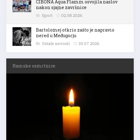
CIBONA Aqua Flamm osvojila naslov
nakon sjajne završnice
Sport
02.08.2026.
Bartolomej otkrio zašto je napravio
nered u Međugorju
Ostale novosti
30.07.2026.
Ramske osmrtnice