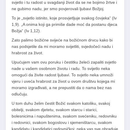
svjetlo i tu radost u svagdanji život da se ne bojimo žrtve i
ne gubimo nadu, jer smo povjerovali ljubavi Božjoj.
To je „svjetlo istinito, koje prosvjetljuje svakog čovjeka“ (Iv
1,9). „A onima koji ga primiše dade moć da postanu djeca
Božja“ (Iv 1,12).
Zato palimo božićne svijeće na božićnom drvcu kako bi
nas podsjetile da mi moramo svijetliti, svjedočeći nadu i
hrabrost za život.
Upućujem vam ovu poruku i čestitku želeći zapaliti svjetlo
nade u vašem osobnom životu i radu. To svijetlo neka
omogući da živite radost ljubavi. To svjetlo neka umnoži
vjeru i uveća hrabrost za život u ovom društvu kojega mi
moramo izgrađivati, a ne prepustiti da o nama bez nas
odlučuju.
U tom duhu želim čestit Božić svakom katoliku, svakoj
obitelji, svakom djetetu, svakom starcu i starici,
bolesnicima i napuštenima, svakom svećeniku, redovniku
i redovnici, svakom bogoslovu i sjemeništarcu, svakom
kandidatu i kandidatici redovničkoj: neka vas sve obraduje