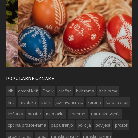
POPULARNE OZNAKE
ČESTITKA RAMSKOG VJESNIKA ZA USKRS 2023. GODINE
bih
crveni križ
Dodik
gračac
hkk rama
hnk rama


hnž
hrvatska
izbori
jozo ivančević
korona
koronavirus
košarka
mostar
njemačka
nogomet
opcinsko vijeće
općina prozor-rama
papa franjo
policija
povijest
prozor
prozor rama
rama
ramski vjesnik
ramsko jezero