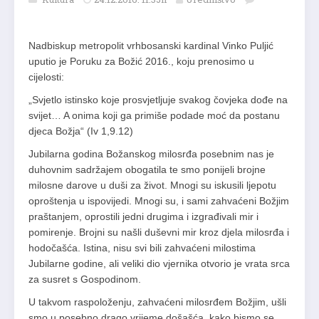
Nadbiskup metropolit vrhbosanski kardinal Vinko Puljić
uputio je Poruku za Božić 2016., koju prenosimo u
cijelosti:
„Svjetlo istinsko koje prosvjetljuje svakog čovjeka dođe na
svijet… A onima koji ga primiše podade moć da postanu
djeca Božja“ (Iv 1,9.12)
Jubilarna godina Božanskog milosrđa posebnim nas je
duhovnim sadržajem obogatila te smo ponijeli brojne
milosne darove u duši za život. Mnogi su iskusili ljepotu
oproštenja u ispovijedi. Mnogi su, i sami zahvaćeni Božjim
praštanjem, oprostili jedni drugima i izgrađivali mir i
pomirenje. Brojni su našli duševni mir kroz djela milosrđa i
hodočašća. Istina, nisu svi bili zahvaćeni milostima
Jubilarne godine, ali veliki dio vjernika otvorio je vrata srca
za susret s Gospodinom.
U takvom raspoloženju, zahvaćeni milosrđem Božjim, ušli
smo u posebno drago vrijeme došašća, kako bismo se