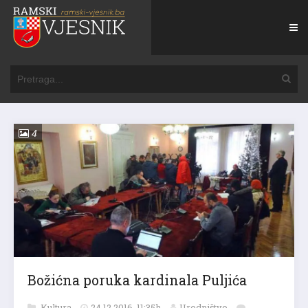
4
Božićna poruka kardinala Puljića
Kultura
24.12.2016. 11:35h
Uredništvo