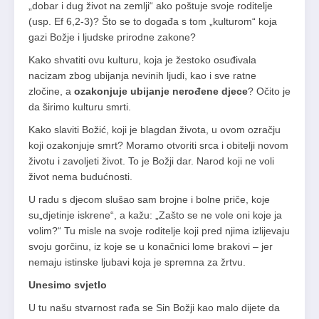
„dobar i dug život na zemlji“ ako poštuje svoje roditelje
(usp. Ef 6,2-3)? Što se to događa s tom „kulturom“ koja
gazi Božje i ljudske prirodne zakone?
Kako shvatiti ovu kulturu, koja je žestoko osuđivala
nacizam zbog ubijanja nevinih ljudi, kao i sve ratne
zločine, a
ozakonjuje ubijanje nerođene djece
? Očito je
da širimo kulturu smrti.
Kako slaviti Božić, koji je blagdan života, u ovom ozračju
koji ozakonjuje smrt? Moramo otvoriti srca i obitelji novom
životu i zavoljeti život. To je Božji dar. Narod koji ne voli
život nema budućnosti.
U radu s djecom slušao sam brojne i bolne priče, koje
su„djetinje iskrene“, a kažu: „Zašto se ne vole oni koje ja
volim?“ Tu misle na svoje roditelje koji pred njima izlijevaju
svoju gorčinu, iz koje se u konačnici lome brakovi – jer
nemaju istinske ljubavi koja je spremna za žrtvu.
Unesimo svjetlo
U tu našu stvarnost rađa se Sin Božji kao malo dijete da