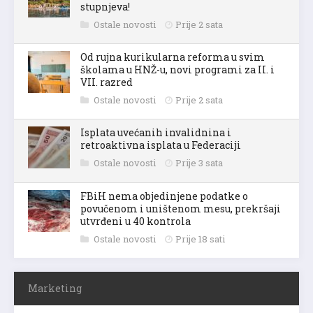
stupnjeva!
Ostale novosti
Prije 2 sata
Od rujna kurikularna reforma u svim
školama u HNŽ-u, novi programi za II. i
VII. razred
Ostale novosti
Prije 2 sata
Isplata uvećanih invalidnina i
retroaktivna isplata u Federaciji
Ostale novosti
Prije 3 sata
FBiH nema objedinjene podatke o
povučenom i uništenom mesu, prekršaji
utvrđeni u 40 kontrola
Ostale novosti
Prije 18 sati
Marketing