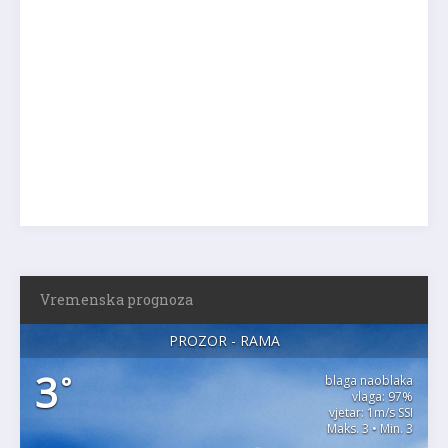
Vremenska prognoza
PROZOR - RAMA
3
°
blaga naoblaka
vlaga: 97%
vjetar: 1m/s SSI
Maks. 3 • Min. 3