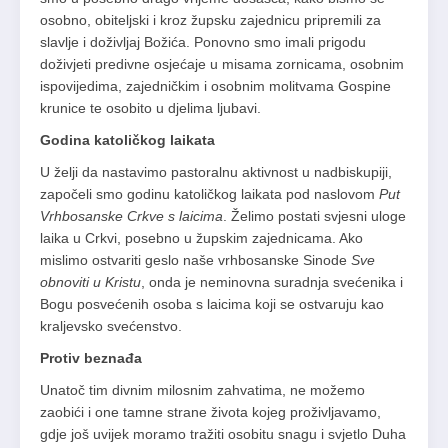
osobno, obiteljski i kroz župsku zajednicu pripremili za
slavlje i doživljaj Božića. Ponovno smo imali prigodu
doživjeti predivne osjećaje u misama zornicama, osobnim
ispovijedima, zajedničkim i osobnim molitvama Gospine
krunice te osobito u djelima ljubavi.
Godina katoličkog laikata
U želji da nastavimo pastoralnu aktivnost u nadbiskupiji,
započeli smo godinu katoličkog laikata pod naslovom
Put
Vrhbosanske Crkve s laicima
. Želimo postati svjesni uloge
laika u Crkvi, posebno u župskim zajednicama. Ako
mislimo ostvariti geslo naše vrhbosanske Sinode
Sve
obnoviti u Kristu
, onda je neminovna suradnja svećenika i
Bogu posvećenih osoba s laicima koji se ostvaruju kao
kraljevsko svećenstvo.
Protiv beznađa
Unatoč tim divnim milosnim zahvatima, ne možemo
zaobići i one tamne strane života kojeg proživljavamo,
gdje još uvijek moramo tražiti osobitu snagu i svjetlo Duha