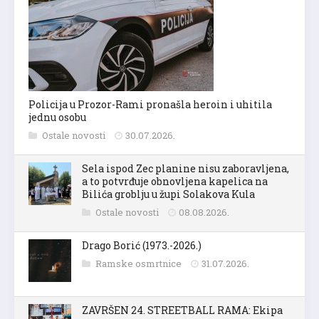
Policija u Prozor-Rami pronašla heroin i uhitila
jednu osobu
Ostale novosti
30.07.2026.
Sela ispod Zec planine nisu zaboravljena,
a to potvrđuje obnovljena kapelica na
Bilića groblju u župi Solakova Kula
Ostale novosti
08.08.2026.
Drago Borić (1973.-2026.)
Ramske osmrtnice
31.07.2026.
ZAVRŠEN 24. STREETBALL RAMA: Ekipa