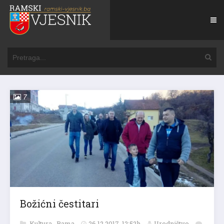
7
Božićni čestitari
Kultura
,
Rama
26.12.2017. 12:52h
Uredništvo