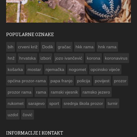
POPULARNE OZNAKE
ČESTITKA RAMSKOG VJESNIKA ZA USKRS 2023. GODINE
bih
crveni križ
Dodik
gračac
hkk rama
hnk rama


hnž
hrvatska
izbori
jozo ivančević
korona
koronavirus
košarka
mostar
njemačka
nogomet
opcinsko vijeće
općina prozor-rama
papa franjo
policija
povijest
prozor
prozor rama
rama
ramski vjesnik
ramsko jezero
rukomet
sarajevo
sport
srednja škola prozor
turnir
uzdol
čović
INFORMACIJE I KONTAKT