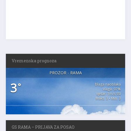
Vremenska prognoza
PROZOR - RAMA
3
°
blaga naoblaka
vlaga: 97%
vjetar: 1m/s SSI
Maks. 3 • Min. 3
GS RAMA – PRIJAVA ZA POSAO