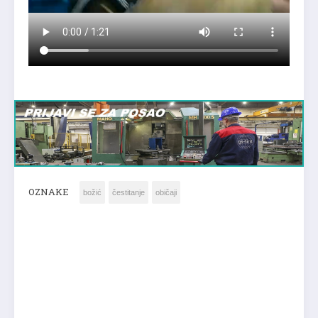
OZNAKE
božić
čestitanje
običaji