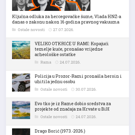
Ključna odluka za hercegovačke šume, Vlada HNŽ-a
danas o zakonu nakon 16 godina pravnog vakuuma
Ostale novosti
27.07.2026.
VELIKO OTKRIĆE U RAMI: Kopajući
temelje kuće, pronašao vrijedne
arheološke ostatke
Rama
24.07.2026.
Policija u Prozor-Rami pronašla heroin i
uhitila jednu osobu
Ostale novosti
30.07.2026.
Evo tko je iz Rame dobio sredstva za
projekte od značaja za Hrvate u BiH
Ostale novosti
24.07.2026.
Drago Borić (1973.-2026.)