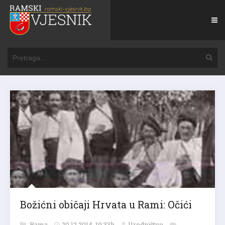
Božićni običaji Hrvata u Rami: Očići
Rama
20.12.2014. 19:33h
Uredništvo