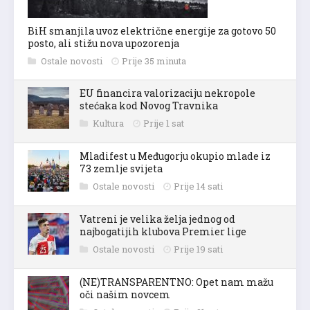
BiH smanjila uvoz električne energije za gotovo 50
posto, ali stižu nova upozorenja
Ostale novosti
Prije 35 minuta
EU financira valorizaciju nekropole
stećaka kod Novog Travnika
Kultura
Prije 1 sat
Mladifest u Međugorju okupio mlade iz
73 zemlje svijeta
Ostale novosti
Prije 14 sati
Vatreni je velika želja jednog od
najbogatijih klubova Premier lige
Ostale novosti
Prije 19 sati
(NE)TRANSPARENTNO: Opet nam mažu
oči našim novcem