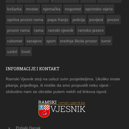
košarka
mostar
njemačka
nogomet
opcinsko vijeće
općina prozor-rama
papa franjo
policija
povijest
prozor
prozor rama
rama
ramski vjesnik
ramsko jezero
rukomet
sarajevo
sport
srednja škola prozor
turnir
uzdol
čović
INFORMACIJE I KONTAKT
Ramski Vjesnik stoji na usluzi svim posjetiteljima. Ukoliko imate
pitanja, prijedloga, ili mislite da smo propustili neku vijest -
slobodno nam se obratite putem nekih od linkova ispod.
Pošalji članak