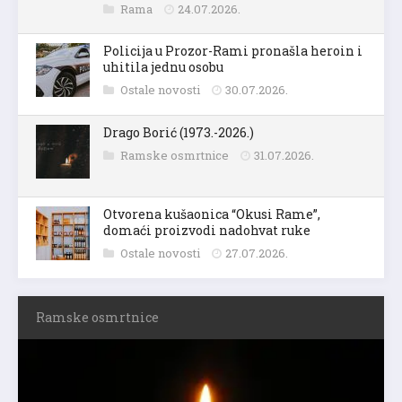
Rama
24.07.2026.
Policija u Prozor-Rami pronašla heroin i
uhitila jednu osobu
Ostale novosti
30.07.2026.
Drago Borić (1973.-2026.)
Ramske osmrtnice
31.07.2026.
Otvorena kušaonica “Okusi Rame”,
domaći proizvodi nadohvat ruke
Ostale novosti
27.07.2026.
Ramske osmrtnice