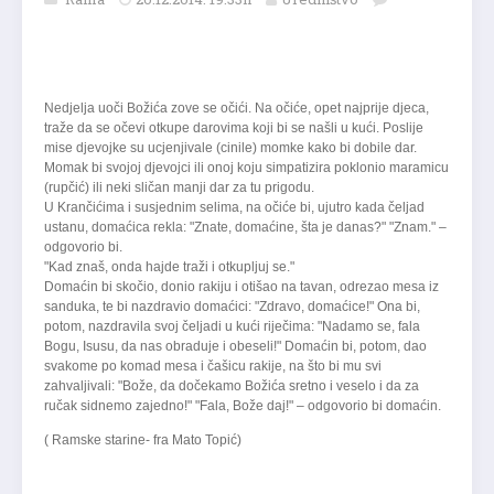
Nedjelja uoči Božića zove se očići. Na očiće, opet naj­prije djeca,
traže da se očevi otkupe darovima koji bi se našli u kući. Poslije
mise djevojke su ucjenjivale (cinile) momke kako bi dobile dar.
Momak bi svojoj djevojci ili onoj koju simpatizira poklonio maramicu
(rupčić) ili neki sličan manji dar za tu prigodu.
U Krančićima i susjednim selima, na očiće bi, ujutro kada čeljad
ustanu, domaćica rekla: "Znate, domaćine, šta je danas?" "Znam." –
odgovorio bi.
"Kad znaš, onda hajde traži i otkupljuj se."
Domaćin bi skočio, donio rakiju i otišao na tavan, odrezao mesa iz
sanduka, te bi nazdravio domaćici: "Zdravo, domaćice!" Ona bi,
potom, nazdravila svoj čeljadi u kući riječima: "Nadamo se, fala
Bogu, Isusu, da nas obraduje i obeseli!" Domaćin bi, potom, dao
svakome po komad mesa i čašicu rakije, na što bi mu svi
zahvaljivali: "Bože, da dočekamo Božića sretno i veselo i da za
ručak sidnemo zajedno!" "Fala, Bože daj!" – odgovorio bi domaćin.
( Ramske starine- fra Mato Topić)