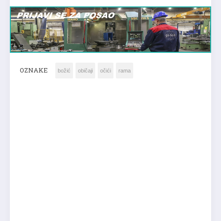
OZNAKE
božić
običaji
očići
rama