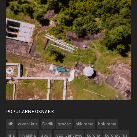
POPULARNE OZNAKE
ČESTITKA RAMSKOG VJESNIKA ZA USKRS 2023. GODINE
bih
crveni križ
Dodik
gračac
hkk rama
hnk rama


hnž
hrvatska
izbori
jozo ivančević
korona
koronavirus