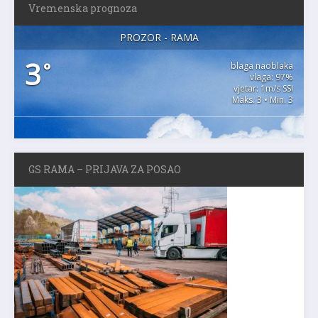
Vremenska prognoza
PROZOR - RAMA
3
°
blaga naoblaka
vlaga: 97%
vjetar: 1m/s SSI
Maks. 3 • Min. 3
GS RAMA – PRIJAVA ZA POSAO