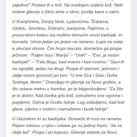
zajedno!” Postavi ih u križ. Na srednjem usiječe križ. Neki
ostave glavnju u žitno sime u okno, poslije bace u vatru.
U Kranjčićima, Donjoj Vasti, Ljubuncima, Šćipama,
Uzdolu, Smrčevu, Dobraču, Ivanjcima, Pajićima, u
prozorskom kotaru iza molitve domaćin unosi badnjak, tri
komada. Unosi jedan po jedan na ramenu. Lupa na vrata
a ukućani otvore. Čim hrupi navrata, domaćica ga pospe
ječmom. “Faljen Isus i Marija” – “Uvik!” – “Evo, ja nosim
badnjak!” – “Fala Bogu, kad imamo i kad nosimo.” Stavi ih
na ognjište, jedan na drugi. Pospe ih slamom, ječmom i
zalije vinom govoreći pri tom: “U ime Oca i Sina i Duha
Svetoga. Amen.” Ostavljaju tri glavnje za Novu godinu, a
što ostane metnu u hambar, jer je blagoslovljeno. “Za žito
je to dobro. Kad čovika grlo boli, ostružemo one ogorine i
popijemo. Odma je čoviku lašnje. Lug ostavljamo, kad boli
glava, pijemo s vodom i namažemo i bude lašnje”.
U Udutskom tri su badnjaka. Domaćin ih nosi na ramenu.
Pepeo odnesu u njivu i ostave ga na jednoj hrpici, “da ne
obije led”. Pospu i po kupusu. Glavnja ostane za Novu