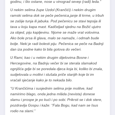
godinu, i što ostane, nose u vinograd sevep (radi) leda.”
U nekim selima župe Uzdol (Krančići) i nekim drugim
ramski selima dok se peče pečenica,janje ili krme, u trbuh
se zašije tunja ili jabuka. Pod pečenicu se stavi tepsija ili
tava u koju kapa mast. Kadčeljad sjednu na Božić ujutro
za objed, piju kapljevinu. Njome se maže vrat volovima.
Ako bole prsa ili glava, malo se namaže, i odmah bude
bolje. Neki je radi bolesti piju. Pečenica se peče na Badnji
dan iza podne kako bi bila gotova do večeri.
U Rami, kao i u nekim drugim dijelovima Bosne i
Hercegovine, na Badnju večer bi se sterala slamakod
ognjišća gdje bi se poredala djeca koja bi, koliko bi znala,
sudjelovala u molitvi i slušala priče starijih koje bi im
vraćali sjećanje kako je to nekada bilo.
“U Krančićima i susjednim selima prije molitve, kad
namirimo blago, onda jedna mlâda (nevista) donese
slamu i prospe je po kući i po sobi. Prikrsti se i dok stere,
pozdravlja Gospu i kaže: “Fala Bogu, kad nam se Isus
rodio na slami.”