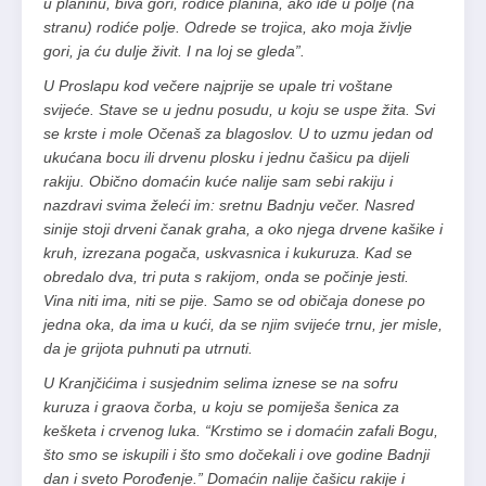
u planinu, biva gori, rodiće planina, ako iđe u polje (na
stranu) rodiće polje. Odrede se trojica, ako moja življe
gori, ja ću dulje živit. I na loj se gleda”.
U Proslapu kod večere najprije se upale tri voštane
svijeće. Stave se u jednu posudu, u koju se uspe žita. Svi
se krste i mole Očenaš za blagoslov. U to uzmu jedan od
ukućana bocu ili drvenu plosku i jednu čašicu pa dijeli
rakiju. Obično domaćin kuće nalije sam sebi rakiju i
nazdravi svima želeći im: sretnu Badnju večer. Nasred
sinije stoji drveni čanak graha, a oko njega drvene kašike i
kruh, izrezana pogača, uskvasnica i kukuruza. Kad se
obredalo dva, tri puta s rakijom, onda se počinje jesti.
Vina niti ima, niti se pije. Samo se od običaja donese po
jedna oka, da ima u kući, da se njim svijeće trnu, jer misle,
da je grijota puhnuti pa utrnuti.
U Kranjčićima i susjednim selima iznese se na sofru
kuruza i graova čorba, u koju se pomiješa šenica za
kešketa i crvenog luka. “Krstimo se i domaćin zafali Bogu,
što smo se iskupili i što smo dočekali i ove godine Badnji
dan i sveto Porođenje.” Domaćin nalije čašicu rakije i