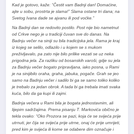
Kad je gotovo, kaže: “Čestit vam Badnji dan! Domaćine,
ajte u sobu, prostrta je slama!” Slama ostane tri dana; na
Svetog Ivana dade se ajvanu ili pod voćke.”
Na Badnji dan se redovito postilo. Post nije bio nametnut
od Crkve nego je u tradiciji čuvan sve do danas. Na
Badnju večer na siniji su bila tradicijska jela. Rama je kraj
iz kojeg se selilo, odlazilo i u kojem se s mukom
preživljavalo, pa zato nije bilo prilike vezati se uz neka
prigodna jela. Za razliku od bosanskih varoši, gdje su jela
za Badnju večer bogato pripravljana, iako posna, u Rami
je na sinijibilo oraha, graha, jabuka, pogače. Grah se jeo
samo na Badnju večer i sadilo bi ga se samo toliko koliko
je trebalo za jedan obrok. A tada bi ga trebala imati svaka
kuća, bilo da ga kupi ili zajmi.
Badnja večera u Rami bila je bogata jednostavnim, ali
lijepim sadržajima. Prema pisanju T. Markovića obično je
tekla ovako: “Oko Prozora se pazi, koja će se svijeća prije
utrnuti, jer čija se svijeća prije utrne, onaj će prije umrijeti,
pred kim je svijeća ili kome se odabere dim označuje i