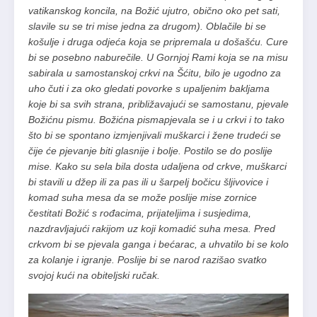
vatikanskog koncila, na Božić ujutro, obično oko pet sati,
slavile su se tri mise jedna za drugom). Oblačile bi se
košulje i druga odjeća koja se pripremala u došašću. Cure
bi se posebno naburečile. U Gornjoj Rami koja se na misu
sabirala u samostanskoj crkvi na Šćitu, bilo je ugodno za
uho čuti i za oko gledati povorke s upaljenim bakljama
koje bi sa svih strana, približavajući se samostanu, pjevale
Božićnu pismu. Božićna pismapjevala se i u crkvi i to tako
što bi se spontano izmjenjivali muškarci i žene trudeći se
čije će pjevanje biti glasnije i bolje. Postilo se do poslije
mise. Kako su sela bila dosta udaljena od crkve, muškarci
bi stavili u džep ili za pas ili u šarpelj bočicu šljivovice i
komad suha mesa da se može poslije mise zornice
čestitati Božić s rođacima, prijateljima i susjedima,
nazdravljajući rakijom uz koji komadić suha mesa. Pred
crkvom bi se pjevala ganga i bećarac, a uhvatilo bi se kolo
za kolanje i igranje. Poslije bi se narod razišao svatko
svojoj kući na obiteljski ručak.