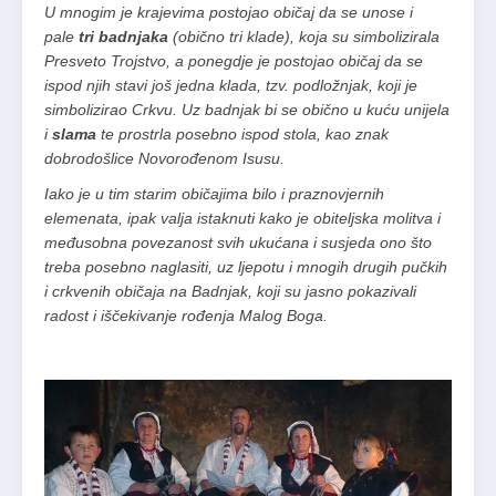
U mnogim je krajevima postojao običaj da se unose i
pale
tri badnjaka
(obično tri klade), koja su simbolizirala
Presveto Trojstvo, a ponegdje je postojao običaj da se
ispod njih stavi još jedna klada, tzv. podložnjak, koji je
simbolizirao Crkvu. Uz badnjak bi se obično u kuću unijela
i
slama
te prostrla posebno ispod stola, kao znak
dobrodošlice Novorođenom Isusu.
Iako je u tim starim običajima bilo i praznovjernih
elemenata, ipak valja istaknuti kako je obiteljska molitva i
međusobna povezanost svih ukućana i susjeda ono što
treba posebno naglasiti, uz ljepotu i mnogih drugih pučkih
i crkvenih običaja na Badnjak, koji su jasno pokazivali
radost i iščekivanje rođenja Malog Boga.