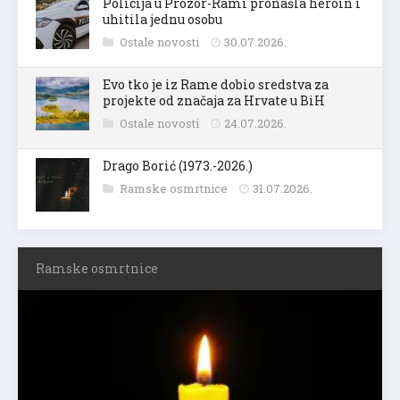
Policija u Prozor-Rami pronašla heroin i
uhitila jednu osobu
Ostale novosti
30.07.2026.
Evo tko je iz Rame dobio sredstva za
projekte od značaja za Hrvate u BiH
Ostale novosti
24.07.2026.
Drago Borić (1973.-2026.)
Ramske osmrtnice
31.07.2026.
Ramske osmrtnice