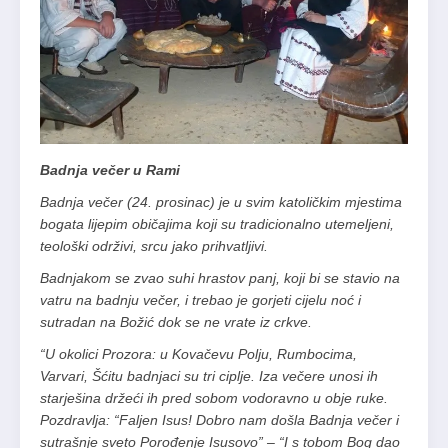
Badnja večer u Rami
Badnja večer (24. prosinac) je u svim katoličkim mjestima
bogata lijepim običajima koji su tradicionalno utemeljeni,
teološki održivi, srcu jako prihvatljivi.
Badnjakom se zvao suhi hrastov panj, koji bi se stavio na
vatru na badnju večer, i trebao je gorjeti cijelu noć i
sutradan na Božić dok se ne vrate iz crkve.
“U okolici Prozora: u Kovačevu Polju, Rumbocima,
Varvari, Šćitu badnjaci su tri ciplje. Iza večere unosi ih
starješina držeći ih pred sobom vodoravno u obje ruke.
Pozdravlja: “Faljen Isus! Dobro nam došla Badnja večer i
sutrašnje sveto Porođenje Isusovo” – “I s tobom Bog dao