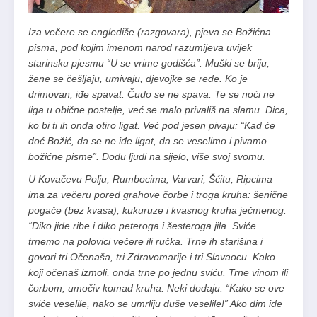
Iza večere se englediše (razgovara), pjeva se Božićna
pisma, pod kojim imenom narod razumijeva uvijek
starinsku pjesmu “U se vrime godišća”. Muški se briju,
žene se češljaju, umivaju, djevojke se rede. Ko je
drimovan, iđe spavat. Čudo se ne spava. Te se noći ne
liga u obične postelje, već se malo privališ na slamu. Dica,
ko bi ti ih onda otiro ligat. Već pod jesen pivaju: “Kad će
doć Božić, da se ne iđe ligat, da se veselimo i pivamo
božićne pisme”. Dođu ljudi na sijelo, više svoj svomu.
U Kovačevu Polju, Rumbocima, Varvari, Šćitu, Ripcima
ima za večeru pored grahove čorbe i troga kruha: šenične
pogače (bez kvasa), kukuruze i kvasnog kruha ječmenog.
“Diko jide ribe i diko peteroga i šesteroga jila. Sviće
trnemo na polovici večere ili ručka. Trne ih starišina i
govori tri Očenaša, tri Zdravomarije i tri Slavaocu. Kako
koji očenaš izmoli, onda trne po jednu sviću. Trne vinom ili
čorbom, umočiv komad kruha. Neki dodaju: “Kako se ove
sviće veselile, nako se umrliju duše veselile!” Ako dim iđe