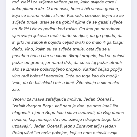
rod. Neki i za vrijeme večere paze, kako svijeće gore i
kako plamen ide. O tom ovisi, hoće li biti vesela godina,
koja će strana roditi i slično. Komadić česnice, kojim su se
svijeće trnule, stavi se na gobini njime će se gasiti svijeće
na Božić i Novu godinu kod ručka. On ima po narodnom
vjerovanju ljekovitu moć i dade se djeci, da ga pojedu, da
ih grlo ne zaboli ili pojedu čeljad svaki po malo ili ga blagu
dadu. Vino, kojim su se svijeće trnule, ostavlja se u
posebnu bocu i tim se vinom škropi propelo, kad se pojavi
požar od groma, jer narod drži, da će se taj požar utrnuti,
ako se iznese poškropljeno propelo. Katkad čeljad popiju
vino radi bolesti i napretka. Drže do toga kao do moćiju.
Vele, da će biti sklad i mir u kući. Žito sipaju u simensko
žito.
Večeru završava zafaljujuća molitva. Jedan Očenaš…
“zafalit dragom Bogu, koji nam je dao, pa smo imali šta
blagovati, njemu Bogu falu i slavu uzdavati, da Bog dadne
i onima, koji nemaju, da i oni uživaju i dragom Bogu falu
uzdavaju”. Jedan Očenaš, jednu Zdravomariju i jedan
Pokoj vični “za naše pokojne, koji su nam ostavili svoja