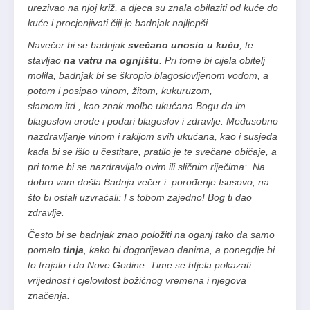
urezivao na njoj križ, a djeca su znala obilaziti od kuće do
kuće i procjenjivati čiji je badnjak najljepši.
Navečer bi se badnjak
svečano unosio u kuću
, te
stavljao
na vatru na ognjištu
. Pri tome bi cijela obitelj
molila, badnjak bi se škropio blagoslovljenom vodom, a
potom i posipao vinom, žitom, kukuruzom,
slamom itd., kao znak molbe ukućana Bogu da im
blagoslovi urode i podari blagoslov i zdravlje. Međusobno
nazdravljanje vinom i rakijom svih ukućana, kao i susjeda
kada bi se išlo u čestitare, pratilo je te svečane običaje, a
pri tome bi se nazdravljalo ovim ili sličnim riječima: Na
dobro vam došla Badnja večer i porođenje Isusovo, na
što bi ostali uzvraćali: I s tobom zajedno! Bog ti dao
zdravlje.
Često bi se badnjak znao položiti na oganj tako da samo
pomalo
tinja
, kako bi dogorijevao danima, a ponegdje bi
to trajalo i do Nove Godine. Time se htjela pokazati
vrijednost i cjelovitost božićnog vremena i njegova
značenja.