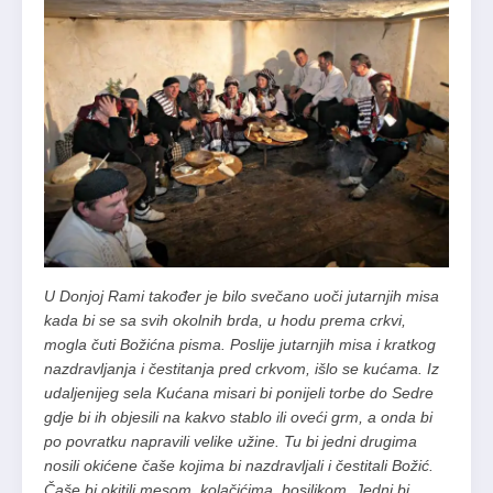
U Donjoj Rami također je bilo svečano uoči jutarnjih misa
kada bi se sa svih okolnih brda, u hodu prema crkvi,
mogla čuti Božićna pisma. Poslije jutarnjih misa i kratkog
nazdravljanja i čestitanja pred crkvom, išlo se kućama. Iz
udaljenijeg sela Kućana misari bi ponijeli torbe do Sedre
gdje bi ih objesili na kakvo stablo ili oveći grm, a onda bi
po povratku napravili velike užine. Tu bi jedni dru­gima
nosili okićene čaše kojima bi nazdravljali i čestitali Božić.
Čaše bi okitili mesom, kolačićima, bosiljkom. Jedni bi