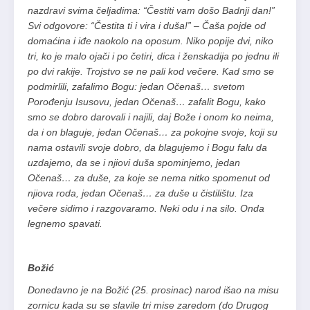
nazdravi svima čeljadima: “Čestiti vam došo Badnji dan!”
Svi odgovore: “Čestita ti i vira i duša!” – Čaša pojde od
domaćina i iđe naokolo na oposum. Niko popije dvi, niko
tri, ko je malo ojači i po četiri, dica i ženskadija po jednu ili
po dvi rakije. Trojstvo se ne pali kod večere. Kad smo se
podmirlili, zafalimo Bogu: jedan Očenaš… svetom
Porođenju Isusovu, jedan Očenaš… zafalit Bogu, kako
smo se dobro darovali i najili, daj Bože i onom ko neima,
da i on blaguje, jedan Očenaš… za pokojne svoje, koji su
nama ostavili svoje dobro, da blagujemo i Bogu falu da
uzdajemo, da se i njiovi duša spominjemo, jedan
Očenaš… za duše, za koje se nema nitko spomenut od
njiova roda, jedan Očenaš… za duše u čistilištu. Iza
večere sidimo i razgovaramo. Neki odu i na silo. Onda
legnemo spavati.
Božić
Donedavno je na Božić (25. prosinac) narod išao na misu
zornicu kada su se slavile tri mise zaredom (do Drugog