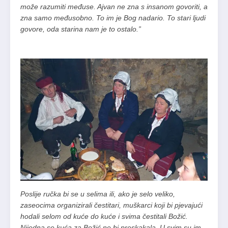
može razumiti međuse. Ajvan ne zna s insanom govoriti, a
zna samo međusobno. To im je Bog nadario. To stari ljudi
govore, oda starina nam je to ostalo.”
Poslije ručka bi se u selima ili, ako je selo veliko,
zaseocima organizirali čestitari, muškarci koji bi pjevajući
hodali selom od kuće do kuće i svima čestitali Božić.
Nijedna se kuća za Božić ne bi preskakala. U svim su im