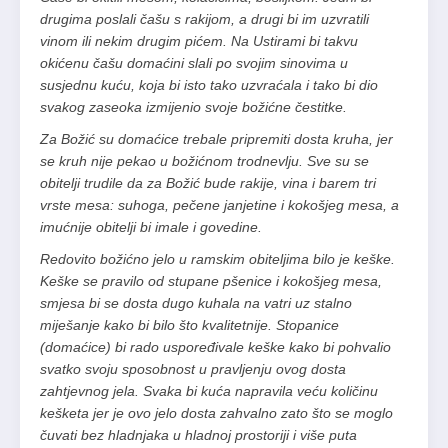
drugima poslali čašu s rakijom, a drugi bi im uzvratili
vinom ili nekim drugim pićem. Na Ustirami bi takvu
okićenu čašu domaćini slali po svojim sinovima u
susjednu kuću, koja bi isto tako uzvraćala i tako bi dio
svakog zaseoka izmijenio svoje božićne čestitke.
Za Božić su domaćice trebale pripremiti dosta kruha, jer
se kruh nije pekao u božićnom trodnevlju. Sve su se
obitelji trudile da za Božić bude rakije, vina i barem tri
vrste mesa: suhoga, pečene janjetine i kokošjeg mesa, a
imućnije obitelji bi imale i govedine.
Redovito božićno jelo u ramskim obiteljima bilo je keške.
Keške se pravilo od stupane pšenice i kokošjeg mesa,
smjesa bi se dosta dugo kuhala na vatri uz stalno
miješanje kako bi bilo što kvalitetnije. Stopanice
(domaćice) bi rado uspoređivale keške kako bi pohvalio
svatko svoju sposobnost u pravljenju ovog dosta
zahtjevnog jela. Svaka bi kuća napravila veću količinu
kešketa jer je ovo jelo dosta zahvalno zato što se moglo
čuvati bez hladnjaka u hladnoj prostoriji i više puta