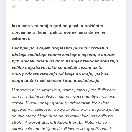
Iako smo već ranijih godina pisali o božićnim
običajima u Rami, ipak to ponavljamo da se ne
zaboravi.
Badnjak po svojem bogatstvu pučkih i crkvenih
običaja zaslužuje veoma značajno mjesto, a unutar
njih običaji vezani uz drvo badnjak također pokazuju
veliko bogatstvo. Iako se običaji vezani uz to
drvo podosta razlikuju od kraja do kraja, ipak se
mogu uočiti neki elementi koji prevladavaju.
U mnogim bi se krajevima, naime, rano ujutro ili tijekom
dana na Badnjak otišlo u šumu usjeći podeblju hrastovu,
cerovu ili neku drugu
granu
(u primorskim krajevima
uglavnom maslinovu), a koja bi obično bila dugačka jedan
do dva metra i koja bi se po povratku kući naslonila na
strehu ili
pored ulaznih kućnih vrata
. Potom bi se
ukrašavala npr. bršljanovim ili lovorovim grančicama i