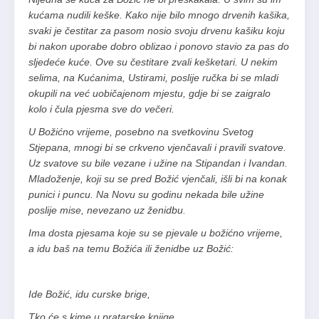
kućama nudili keške. Kako nije bilo mnogo drvenih kašika,
svaki je čestitar za pasom nosio svoju drvenu kašiku koju
bi nakon uporabe dobro oblizao i ponovo stavio za pas do
sljedeće kuće. Ove su čestitare zvali kešketari. U nekim
selima, na Kućanima, Ustirami, poslije ručka bi se mladi
okupili na već uobičajenom mjestu, gdje bi se zaigralo
kolo i čula pjesma sve do večeri.
U Božićno vrijeme, posebno na svetkovinu Svetog
Stjepana, mnogi bi se crkveno vjenčavali i pravili svatove.
Uz svatove su bile vezane i užine na Stipandan i Ivandan.
Mladoženje, koji su se pred Božić vjenčali, išli bi na konak
punici i puncu. Na Novu su godinu nekada bile užine
poslije mise, nevezano uz ženidbu.
Ima dosta pjesama koje su se pjevale u božićno vrijeme,
a idu baš na temu Božića ili ženidbe uz Božić:
Ide Božić, idu curske brige,
Tko će s kime u pratarske knjige.