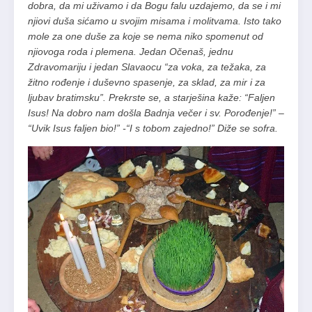
dobra, da mi uživamo i da Bogu falu uzdajemo, da se i mi
njiovi duša sićamo u svojim misama i molitvama. Isto tako
mole za one duše za koje se nema niko spo­menut od
njiovoga roda i plemena. Jedan Očenaš, jednu
Zdravomariju i jedan Slavaocu “za voka, za težaka, za
žitno rođenje i duševno spasenje, za sklad, za mir i za
ljubav bratimsku”. Prekrste se, a starješina kaže: “Faljen
Isus! Na dobro nam došla Badnja večer i sv. Porođenje!” –
“Uvik Isus faljen bio!” -“I s tobom zajedno!” Diže se sofra.