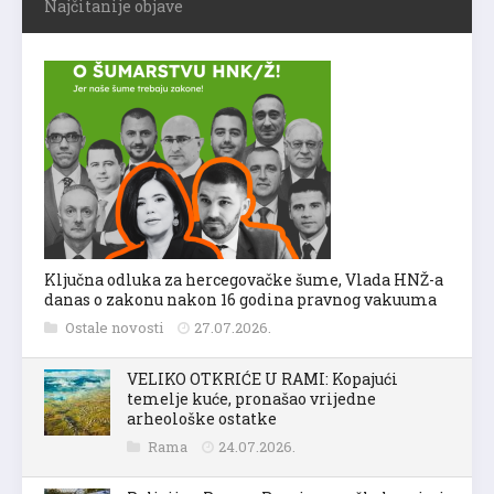
Najčitanije objave
Ključna odluka za hercegovačke šume, Vlada HNŽ-a
danas o zakonu nakon 16 godina pravnog vakuuma
Ostale novosti
27.07.2026.
VELIKO OTKRIĆE U RAMI: Kopajući
temelje kuće, pronašao vrijedne
arheološke ostatke
Rama
24.07.2026.