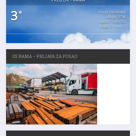
3
°
blaga naoblaka
vlaga: 97%
vjetar: 1m/s SSI
Maks. 3 • Min. 3
GS RAMA – PRIJAVA ZA POSAO