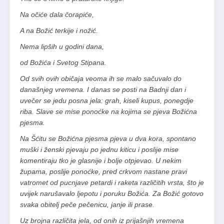
Na očiće dala čorapiće,
A na Božić terkije i nožić.
Nema lipših u godini dana,
od Božića i Svetog Stipana.
Od svih ovih običaja veoma ih se malo sačuvalo do
današnjeg vremena. I danas se posti na Badnji dan i
uvečer se jedu posna jela: grah, kiseli kupus, ponegdje
riba. Slave se mise ponoćke na kojima se pjeva Božićna
pjesma.
Na Šćitu se Božićna pjesma pjeva u dva kora, spontano
muški i ženski pjevaju po jednu kiticu i poslije mise
komentiraju tko je glasnije i bolje otpjevao. U nekim
župama, poslije ponoćke, pred crkvom nastane pravi
vatromet od pucnjave petardi i raketa različitih vrsta, što je
uvijek narušavalo ljepotu i poruku Božića. Za Božić gotovo
svaka obitelj peče pečenicu, janje ili prase.
Uz brojna različita jela, od onih iz prijašnjih vremena