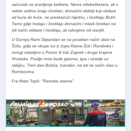
sačuvalo se pravljenje kešketa. Nema višekešketara, ali u
nekim selima imaju čestitari, domaćini obitelji koji obilaze
od kuće do kuće, ne preskačući nijednu, i čestitaju Božić.
Tamo gdje hodaju i čestitaju domaćini i mladi čestitari na
isti način obilaze i čestitaju, ali odvojeno od starijih.
U Gornjoj Rami Stipandan se na poseban način slavi na
Šćitu, gdje se okupe svi iz župe Rama-Šćit i Rumboka i
mnogi odseljeni u Prozor ili čak Zagreb i druge krajeve
Hrvatske. Poslije mise bude pjesma, igra i veselje uz
rakijicu. Treći dan Božića, Ivandan, na isti se način slavi u
Rumbocima.
Fra Mato Topić: “Ramske starine”