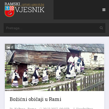
8
Božićni običaji u Rami
Kultura
,
Rama
20.12.2017. 09:03h
Uredništvo