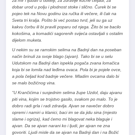
za mir i ljubav u obitelji, za zdravlje kućne čeljadi, za
dobar urod u polju i plodnost stoke i slično. Čurek bi se
pojeo tek na Novu godinu iza ručka ili večere, ili čak na
Sveta tri kralja. Pošto bi već postao tvrd, jeli su ga uz
kakvu čorbu ili bi pravili poparu od njega. Žito bi se bacilo
kokošima, a komadići sagorenih svijeća ostavljali s ostalim
dijelom muketa.
U nekim su se ramskim selima na Badnji dan na poseban
način brinuli za svoje blago (ajvan). Tako bi se u selu
Udutskom na Badnji dan ispekla pogača zvana lomačica
koja bi se lomila nad leđima ovaca. Pola bi je pojele ovce,
a pola čeljad kod badnje večere. Mladim ovcama dalo bi
se malo božićnog vina.
“U Krančićima i susjednim selima župe Uzdol, daju ajvanu
piti vina, kojim se trojstvo gasilo, svakom po malo. To je
dobro radi grla i radi zdravlja. Ajvan se na­večer dobro
opremi i namiri u klanici, baci im se da jidu sina (mjesto
slame i ogriza), kad ćemo mi blagovat neka blaguje i
ajvan. Da se ajvan narani ko i ljudi, jer ajvan ne zna
govoriti. Ljudi misle da se ajvan na Badnji dan i na Božić