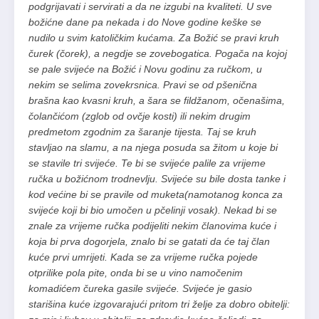
podgrijavati i servirati a da ne izgubi na kvaliteti. U sve
božićne dane pa nekada i do Nove godine keške se
nudilo u svim katoličkim kućama. Za Božić se pravi kruh
čurek (čorek), a negdje se zovebogatica. Pogača na kojoj
se pale svijeće na Božić i Novu godinu za ručkom, u
nekim se selima zovekrsnica. Pravi se od pšenična
brašna kao kvasni kruh, a šara se fildžanom, očenašima,
čolančićom (zglob od ovčje kosti) ili nekim drugim
predmetom zgodnim za šaranje tijesta. Taj se kruh
stavljao na slamu, a na njega posuda sa žitom u koje bi
se stavile tri svijeće. Te bi se svijeće palile za vrijeme
ručka u božićnom trodnevlju. Svijeće su bile dosta tanke i
kod većine bi se pravile od muketa(namotanog konca za
svijeće koji bi bio umočen u pčelinji vosak). Nekad bi se
znale za vrijeme ručka podijeliti nekim članovima kuće i
koja bi prva dogorjela, znalo bi se gatati da će taj član
kuće prvi umrijeti. Kada se za vrijeme ručka pojede
otprilike pola pite, onda bi se u vino namočenim
komadićem čureka gasile svijeće. Svijeće je gasio
starišina kuće izgovarajući pritom tri želje za dobro obitelji: