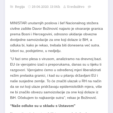
Regija
29.06.2020. 13:06h
Uredništvo
MINISTAR unutarnjih poslova i šef Nacionalnog stožera
civilne zaštite Davor Božinović najavio je otvaranje granica
prema Bosni i Hercegovini, odnosno ukidanje obvezne
dvotjedne samoizolacije za one koji dolaze iz BiH, a
odluka bi, kako je rekao, trebala biti donesena već sutra.
Izbori su, podsjetimo, u nedjelju.
“U fazi smo plesa s virusom, analiziramo na dnevnoj bazi.
EU će vjerojatno izaći s preporukama, danas su u tijeku ti
razgovori. Vjerojatno ćemo u određenoj mjeri liberalizirati
režim prelaska granici, i kad su u pitanju državljani EU i
naše susjedne zemlje. To će značiti ulazak u RH na način
da se svi koji ulaze pridržavaju epidemioloških mjera, više
ne bi značilo obvezu samoizolacije za one koji dolaze iz
BiH. Očekujem to najkasnije sutra”; rekao je Božinović.
“Naše odluke su u skladu s Ustavom”