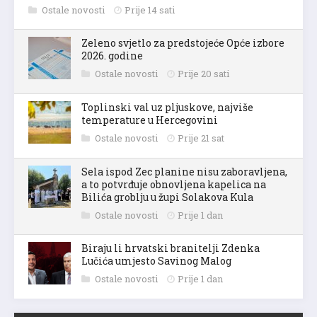
Ostale novosti
Prije 14 sati
Zeleno svjetlo za predstojeće Opće izbore
2026. godine
Ostale novosti
Prije 20 sati
Toplinski val uz pljuskove, najviše
temperature u Hercegovini
Ostale novosti
Prije 21 sat
Sela ispod Zec planine nisu zaboravljena,
a to potvrđuje obnovljena kapelica na
Bilića groblju u župi Solakova Kula
Ostale novosti
Prije 1 dan
Biraju li hrvatski branitelji Zdenka
Lučića umjesto Savinog Malog
Ostale novosti
Prije 1 dan