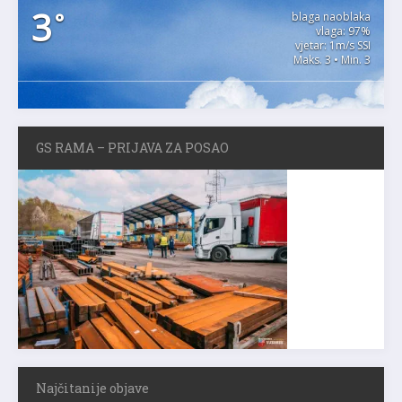
3
°
blaga naoblaka
vlaga: 97%
vjetar: 1m/s SSI
Maks. 3 • Min. 3
GS RAMA – PRIJAVA ZA POSAO
Najčitanije objave