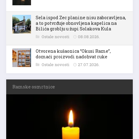
Sela ispod Zec planine nisu zaboravljena,
a to potvrđuje obnovljena kapelica na
Bilića groblju u župi Solakova Kula
Ostale novosti
08.08.2026.
Otvorena kušaonica “Okusi Rame”,
domaći proizvodi nadohvat ruke
Ostale novosti
27.07.2026.
Ramske osmrtnice