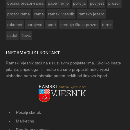
općina prozor-rama
papa franjo
policija
povijest
prozor
prozor rama
rama
ramski vjesnik
ramsko jezero
rukomet
sarajevo
sport
srednja škola prozor
turnir
uzdol
čović
INFORMACIJE I KONTAKT
Ramski Vjesnik stoji na usluzi svim posjetiteljima. Ukoliko imate
pitanja, prijedloga, ili mislite da smo propustili neku vijest -
slobodno nam se obratite putem nekih od linkova ispod.
Pošalji članak
Marketing
Pravila privatnosti