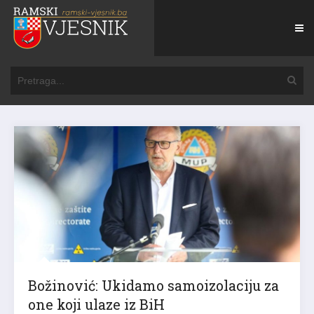
Božinović: Ukidamo samoizolaciju za
one koji ulaze iz BiH