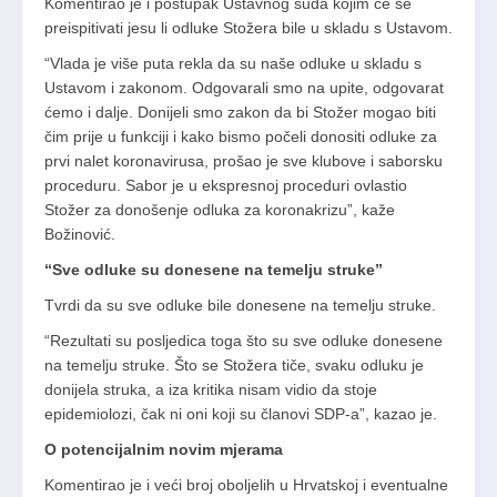
Komentirao je i postupak Ustavnog suda kojim će se
preispitivati jesu li odluke Stožera bile u skladu s Ustavom.
“Vlada je više puta rekla da su naše odluke u skladu s
Ustavom i zakonom. Odgovarali smo na upite, odgovarat
ćemo i dalje. Donijeli smo zakon da bi Stožer mogao biti
čim prije u funkciji i kako bismo počeli donositi odluke za
prvi nalet koronavirusa, prošao je sve klubove i saborsku
proceduru. Sabor je u ekspresnoj proceduri ovlastio
Stožer za donošenje odluka za koronakrizu”, kaže
Božinović.
“Sve odluke su donesene na temelju struke”
Tvrdi da su sve odluke bile donesene na temelju struke.
“Rezultati su posljedica toga što su sve odluke donesene
na temelju struke. Što se Stožera tiče, svaku odluku je
donijela struka, a iza kritika nisam vidio da stoje
epidemiolozi, čak ni oni koji su članovi SDP-a”, kazao je.
O potencijalnim novim mjerama
Komentirao je i veći broj oboljelih u Hrvatskoj i eventualne