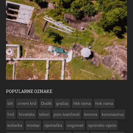
POPULARNE OZNAKE
ČESTITKA RAMSKOG VJESNIKA ZA USKRS 2023. GODINE
bih
crveni križ
Dodik
gračac
hkk rama
hnk rama


hnž
hrvatska
izbori
jozo ivančević
korona
koronavirus
košarka
mostar
njemačka
nogomet
opcinsko vijeće