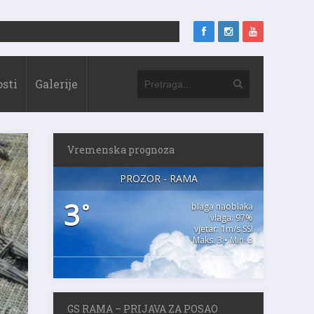
sti
Galerije
Vremenska prognoza
PROZOR - RAMA
3
°
blaga naoblaka
vlaga: 97%
vjetar: 1m/s SSI
Maks. 3 • Min. 3
GS RAMA – PRIJAVA ZA POSAO