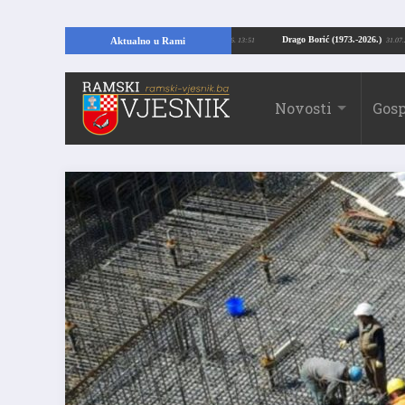
pajući temelje kuće, pronašao vrijedne arheološke ostatke
Drago Borić (1973
Aktualno u Rami
24.07.2026. 13:51
Novosti
Gosp