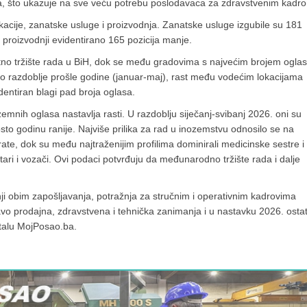
sa, što ukazuje na sve veću potrebu poslodavaca za zdravstvenim kadr
kacije, zanatske usluge i proizvodnja. Zanatske usluge izgubile su 181
 proizvodnji evidentirano 165 pozicija manje.
tno tržište rada u BiH, dok se među gradovima s najvećim brojem ogla
sto razdoblje prošle godine (januar-maj), rast među vodećim lokacijama
dentiran blagi pad broja oglasa.
zemnih oglasa nastavlja rasti. U razdoblju siječanj-svibanj 2026. oni su
sto godinu ranije. Najviše prilika za rad u inozemstvu odnosilo se na
te, dok su među najtraženijim profilima dominirali medicinske sestre i
ištari i vozači. Ovi podaci potvrđuju da međunarodno tržište rada i dalje
nji obim zapošljavanja, potražnja za stručnim i operativnim kadrovima
avo prodajna, zdravstvena i tehnička zanimanja i u nastavku 2026. ostat
rtalu MojPosao.ba.