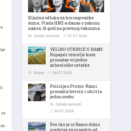
Ključna odluka za hercegovačke
šume, Vlada HNŽ-a danas o zakonu
vo
nakon 16 godina pravnog vakuuma
Ostale novosti
27.07.2026.
VELIKO OTKRIĆE U RAMI:
nje
Kopajući temelje kuće,
pronašao vrijedne
arheološke ostatke
Rama
24.07.2026.
Policija u Prozor-Rami
i,
pronašla heroin i uhitila
jednu osobu
Ostale novosti
30.07.2026.
e za
Evo tko je iz Rame dobio
nih
sredstva za projekte od