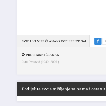
SVIĐA VAM SE ČLANAK? PODIJELITE GA!
PRETHODNI ČLANAK
Jure Petrović (1949.-2026.)
Podijelite svoje mišljenje sa nama i ostav