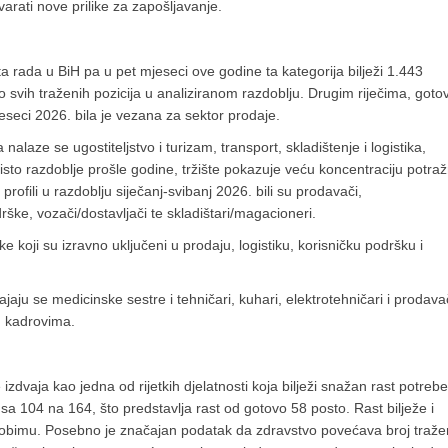
varati nove prilike za zapošljavanje.
ta rada u BiH pa u pet mjeseci ove godine ta kategorija bilježi 1.443
o svih traženih pozicija u analiziranom razdoblju. Drugim riječima, goto
eseci 2026. bila je vezana za sektor prodaje.
laze se ugostiteljstvo i turizam, transport, skladištenje i logistika,
 isto razdoblje prošle godine, tržište pokazuje veću koncentraciju potraž
rofili u razdoblju siječanj-svibanj 2026. bili su prodavači,
drške, vozači/dostavljači te skladištari/magacioneri.
ke koji su izravno uključeni u prodaju, logistiku, korisničku podršku i
ajaju se medicinske sestre i tehničari, kuhari, elektrotehničari i prodavač
m kadrovima.
 izdvaja kao jedna od rijetkih djelatnosti koja bilježi snažan rast potreb
 sa 104 na 164, što predstavlja rast od gotovo 58 posto. Rast bilježe i
m obimu. Posebno je značajan podatak da zdravstvo povećava broj traže