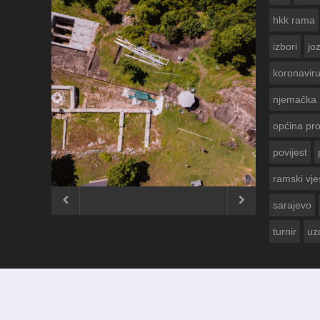
hkk rama
izbori
jo
koronavir
njemačka
općina pr
povijest
ČESTITKA RAMSKOG VJESNIKA ZA
USKRS 2023. GODINE
ramski vje


sarajevo
turnir
uz
© 2012 - 2026
Ramski Vjesnik
. Sva prava pridržana.