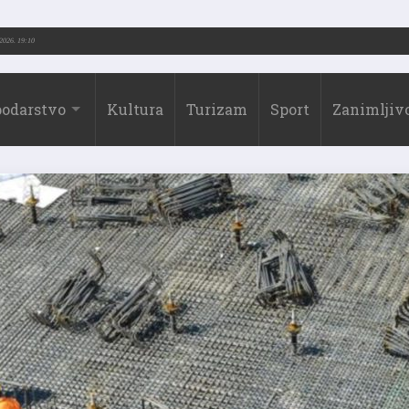
.-2026.)
31.07.2026. 19:10
odarstvo
Kultura
Turizam
Sport
Zanimljivo