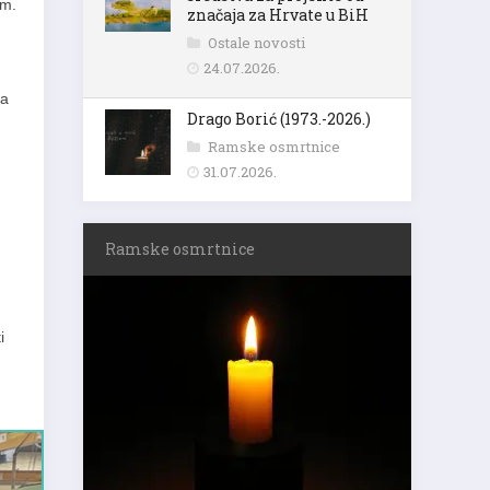
om.
značaja za Hrvate u BiH
Ostale novosti
24.07.2026.
sa
Drago Borić (1973.-2026.)
Ramske osmrtnice
31.07.2026.
Ramske osmrtnice
i