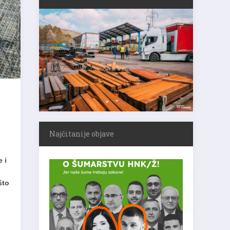
Najčitanije objave
 i
što