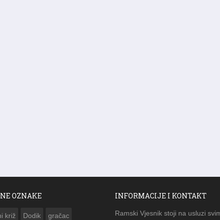
NE OZNAKE
INFORMACIJE I KONTAKT
Ramski Vjesnik stoji na usluzi svi
i križ
Dodik
gračac