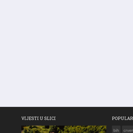
VIJESTI U SLICI
POPULAR
bih
crven