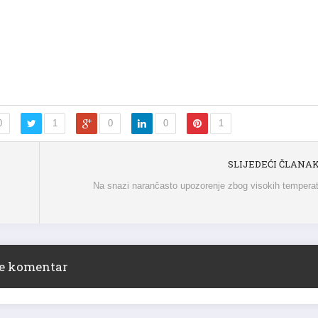
0
1
0
0
1
SLIJEDEĆI ČLANA
Na snazi narančasto upozorenje zbog visokih tempera
ite komentar