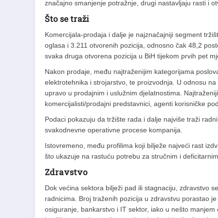
značajno smanjenje potražnje, drugi nastavljaju rasti i ot
Što se traži
Komercijala-prodaja i dalje je najznačajniji segment tržiš
oglasa i 3.211 otvorenih pozicija, odnosno čak 48,2 post
svaka druga otvorena pozicija u BiH tijekom prvih pet mj
Nakon prodaje, među najtraženijim kategorijama poslova na
elektrotehnika i strojarstvo, te proizvodnja. U odnosu na
upravo u prodajnim i uslužnim djelatnostima. Najtraženiji p
komercijalisti/prodajni predstavnici, agenti korisničke po
Podaci pokazuju da tržište rada i dalje najviše traži radni
svakodnevne operativne procese kompanija.
Istovremeno, među profilima koji bilježe najveći rast izdv
što ukazuje na rastuću potrebu za stručnim i deficitarni
Zdravstvo
Dok većina sektora bilježi pad ili stagnaciju, zdravstvo se
radnicima. Broj traženih pozicija u zdravstvu porastao je
osiguranje, bankarstvo i IT sektor, iako u nešto manje