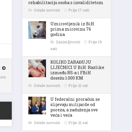
rehabilitaciju osoba s invaliditetom
Ostale novosti
Prije 17 sati
Umirovljenik iz BiH
prima mirovinu 76
godina
Zanimljivosti
Prije 19
sati
KOLIKO ZARAĐUJU
LIJEČNICI U BiH: Razlike
K
između RS-a i FBiH
dosežu 1.000 KM
tura
Ostale novosti
Prije 21 sat
U federalni proračun se
slijevaju milijarde od
poreza, a zaduženja sve
veća i veća
Ostale novosti
Prije 21 sat