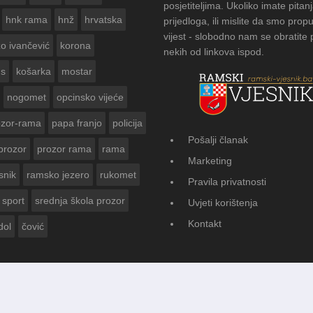
posjetiteljima. Ukoliko imate pitanj
hnk rama
hnž
hrvatska
prijedloga, ili mislite da smo propu
vijest - slobodno nam se obratite
zo ivančević
korona
nekih od linkova ispod.
us
košarka
mostar
nogomet
opcinsko vijeće
ozor-rama
papa franjo
policija
Pošalji članak
prozor
prozor rama
rama
FOTOGALERIJA: Čuvanje običaj
Marketing
Vasti
snik
ramsko jezero
rukomet
Pravila privatnosti
sport
srednja škola prozor
Uvjeti korištenja
Kontakt
dol
čović