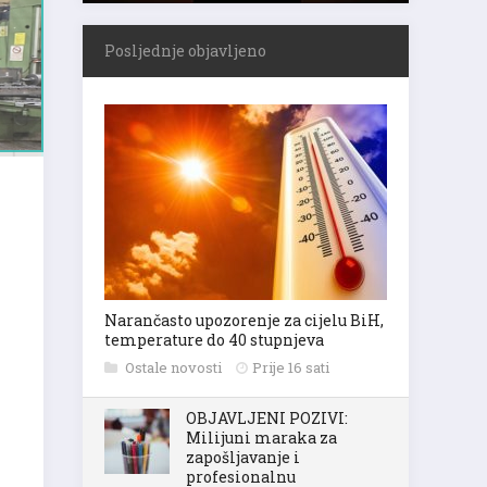
Posljednje objavljeno
Narančasto upozorenje za cijelu BiH,
temperature do 40 stupnjeva
Ostale novosti
Prije 16 sati
OBJAVLJENI POZIVI:
Milijuni maraka za
zapošljavanje i
profesionalnu