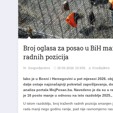
Broj oglasa za posao u BiH man
radnih pozicija
Gospodarstvo
25.06.2026. 10:30h
Uredništvo
Iako je u Bosni i Hercegovini u pet mjeseci 2026. o
dalje ostaje najznačajniji pokretač zapošljavanja, d
analiza portala MojPosao.ba. Navedeno je da su u ra
je 16 posto manje u odnosu na isto razdoblje 2025.,
U istom razdoblju, broj traženih radnih pozicija smanjen
rada manji nego godinu ranije, pad nije ravnomjerno ras