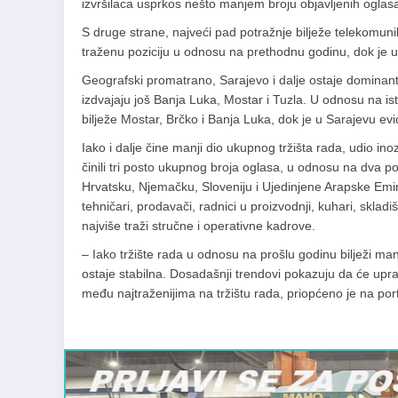
izvršilaca usprkos nešto manjem broju objavljenih ogla
S druge strane, najveći pad potražnje bilježe telekomuni
traženu poziciju u odnosu na prethodnu godinu, dok je u
Geografski promatrano, Sarajevo i dalje ostaje dominan
izdvajaju još Banja Luka, Mostar i Tuzla. U odnosu na i
bilježe Mostar, Brčko i Banja Luka, dok je u Sarajevu evi
Iako i dalje čine manji dio ukupnog tržišta rada, udio ino
činili tri posto ukupnog broja oglasa, u odnosu na dva po
Hrvatsku, Njemačku, Sloveniju i Ujedinjene Arapske Emira
tehničari, prodavači, radnici u proizvodnji, kuhari, sklad
najviše traži stručne i operativne kadrove.
– Iako tržište rada u odnosu na prošlu godinu bilježi ma
ostaje stabilna. Dosadašnji trendovi pokazuju da će upr
među najtraženijima na tržištu rada, priopćeno je na po