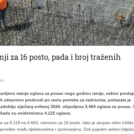
ji za 16 posto, pada i broj traženih
bjavljeno manje oglasa za posao nego godinu ranije, sektor prodaje
ok zdravstvo predvodi po rastu potrebe za radnicima, pokazala je
zdoblju siječanj-svibanj 2026. objavljena 3.464 oglasa za posao, 
 kada su evidentirana 4.122 oglasa.
 je sa 8.118 na 6.663, odnosno za 18 posto. Iako je ukupan obim tržišta
poređen među djelatnostima i zanimanjima. Dok pojedini sektori bilježe