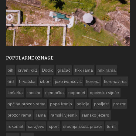
POPULARNE OZNAKE
ČESTITKA RAMSKOG VJESNIKA ZA USKRS 2023. GODIN
bih
crveni križ
Dodik
gračac
hkk rama
hnk rama


hnž
hrvatska
izbori
jozo ivančević
korona
koronavirus
košarka
mostar
njemačka
nogomet
opcinsko vijeće
općina prozor-rama
papa franjo
policija
povijest
prozor
prozor rama
rama
ramski vjesnik
ramsko jezero
rukomet
sarajevo
sport
srednja škola prozor
turnir