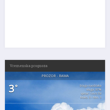
Vremenska prognoza
PROZOR - RAMA
3
°
blaga naoblaka
vlaga: 97%
vjetar: 1m/s SSI
Maks. 3 • Min. 3