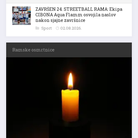
ZAVRŠEN 24. STREETBALL RAMA: Ekipa
CIBONA Aqua Flamm osvojila naslov
nakon sjajne završnice
Sport
02.08.2026.
Ramske osmrtnice