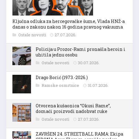
Ključna odluka za hercegovačke šume, Vlada HNŽ-a
danas o zakonu nakon 16 godina pravnog vakuuma
Ostale novosti
27.07.2026.
Policija u Prozor-Rami pronašla heroin i
uhitila jednu osobu
Ostale novosti
30.07.2026.
Drago Borić (1973.-2026.)
Ramske osmrtnice
31.07.2026.
Otvorena kušaonica “Okusi Rame”,
domaći proizvodi nadohvat ruke
Ostale novosti
27.07.2026.
ZAVRŠEN 24. STREETBALL RAMA: Ekipa