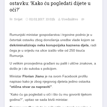
ostavku: ‘Kako ću pogledati dijete u
oči?’
Svijet
02.02.2017. 13:02h
Uredništvo
Rumunjski ministar gospodarstva i trgovine podnio je u
četvrtak ostavku zbog donošenja uredbe vlade kojom se
dekriminaliziraju neka korupcijska kaznena djela
, radi
čega je u srijedu na ulice izašlo više od 250 tisuća
Rumunja.
U velikim prosvjedima građani su palili i ulične znakove, a
došlo je i do sukoba s policijom.
Ministar
Florian Jianu
je na svom Facebook profilu
napisao kako je zbog njegovog djeteta jedino ostavka
“etična stvar za napraviti”
.
“Kako ću ga pogledati u oči i što ću mu govoriti tijekom
godina?”, upitao se sada bivši ministar.