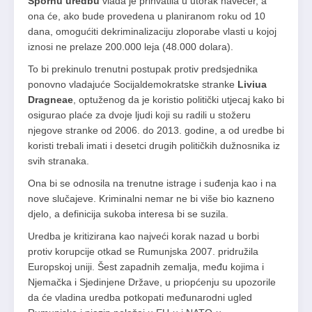
Spornu uredbu
vlada je prihvatila u utorak navečer, a
ona će, ako bude provedena u planiranom roku od 10
dana, omogućiti dekriminalizaciju zloporabe vlasti u kojoj
iznosi ne prelaze 200.000 leja (48.000 dolara).
To bi prekinulo trenutni postupak protiv predsjednika
ponovno vladajuće Socijaldemokratske stranke
Liviua
Dragneae
, optuženog da je koristio politički utjecaj kako bi
osigurao plaće za dvoje ljudi koji su radili u stožeru
njegove stranke od 2006. do 2013. godine, a od uredbe bi
koristi trebali imati i desetci drugih političkih dužnosnika iz
svih stranaka.
Ona bi se odnosila na trenutne istrage i suđenja kao i na
nove slučajeve. Kriminalni nemar ne bi više bio kazneno
djelo, a definicija sukoba interesa bi se suzila.
Uredba je kritizirana kao najveći korak nazad u borbi
protiv korupcije otkad se Rumunjska 2007. pridružila
Europskoj uniji. Šest zapadnih zemalja, među kojima i
Njemačka i Sjedinjene Države, u priopćenju su upozorile
da će vladina uredba potkopati međunarodni ugled