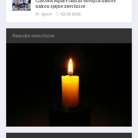
CIBONA Aqua Flamm osvojila naslov
nakon sjajne završnice
Sport
02.08.2026.
Ramske osmrtnice