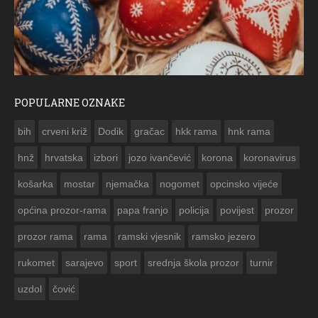
POPULARNE OZNAKE
ČESTITKA RAMSKOG VJESNIKA ZA USKRS 2023. GODINE
bih
crveni križ
Dodik
gračac
hkk rama
hnk rama


hnž
hrvatska
izbori
jozo ivančević
korona
koronavirus
košarka
mostar
njemačka
nogomet
opcinsko vijeće
općina prozor-rama
papa franjo
policija
povijest
prozor
prozor rama
rama
ramski vjesnik
ramsko jezero
rukomet
sarajevo
sport
srednja škola prozor
turnir
uzdol
čović