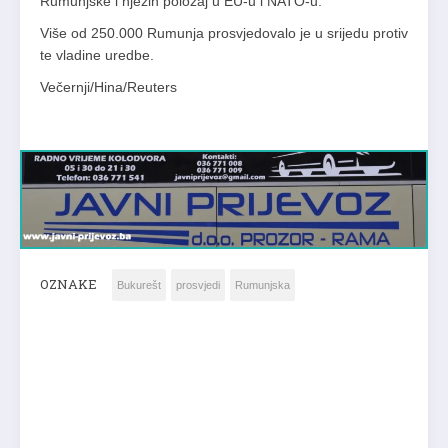
Rumunjske i njezin položaj u EU-u i NATO-u.
Više od 250.000 Rumunja prosvjedovalo je u srijedu protiv
te vladine uredbe.
Večernji/Hina/Reuters
OZNAKE
Bukurešt
prosvjedi
Rumunjska