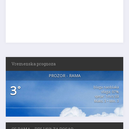
Vremenska prognoza
PROZOR - RAMA
3
°
blaga naoblaka
vlaga: 97%
vjetar: 1m/s SSI
Maks. 3 • Min. 3