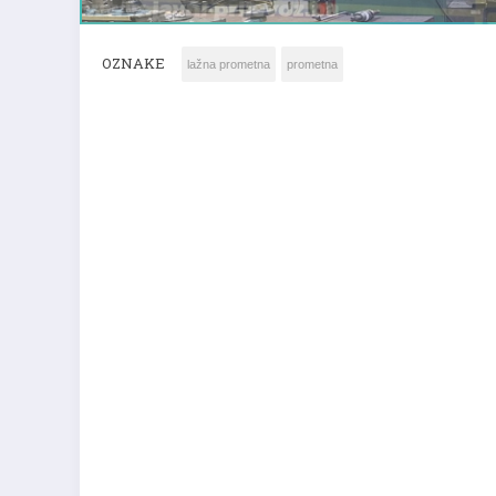
OZNAKE
lažna prometna
prometna