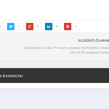
0
1
0
0
1
SLIJEDEĆI ČLANA
Znanstvenici u šoku: Prvi put u povijesti na Antarktici izmje
više od 20 stupnjeva Celzij
ite komentar