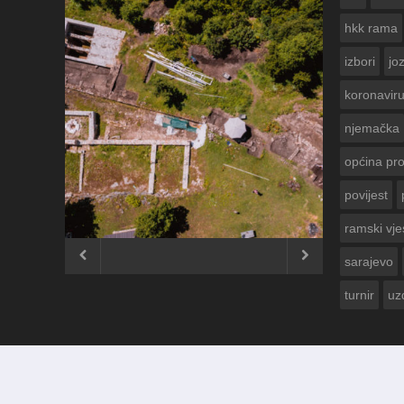
hkk rama
izbori
jo
koronavir
njemačka
općina pr
povijest
ČESTITKA RAMSKOG VJESNIKA ZA
USKRS 2023. GODINE
ramski vje


sarajevo
turnir
uz
© 2012 - 2026
Ramski Vjesnik
. Sva prava pridržana.