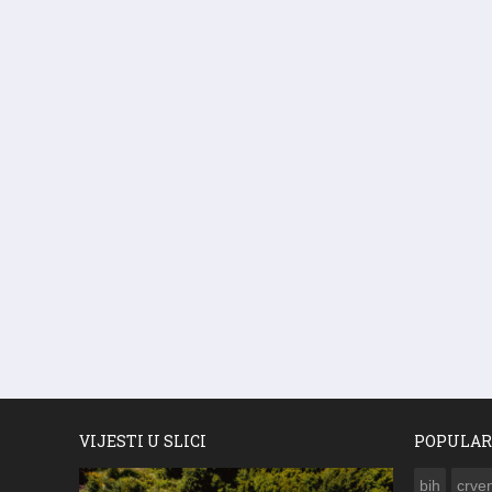
VIJESTI U SLICI
POPULAR
bih
crven