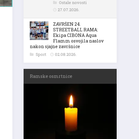
Ostale novosti
27.07.2026.
ZAVRŠEN 24.
STREETBALL RAMA:
Ekipa CIBONA Aqua
Flamm osvojila naslov
nakon sjajne završnice
Sport
02.08.2026.
Ramske osmrtnice