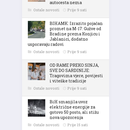
autocesta nema
Ostale novosti
Prije 9 sati
BIHAMK: Izrazito pojačan
promet na M-17: Gužve od
Bradine prema Konjicu i
Jablanici, dodatno
usporavaju radovi
Ostale novosti
Prije 9 sati
OD RAME PREKO SINJA,
SVE DO SARDINIJE:
Tragovima vjere, povijesti
i viteške tradicije
Ostale novosti
Prije 9 sati
BiH smanjila uvoz
električne energije za
gotovo 50 posto, ali stižu
nova upozorenja
Ostale novosti
Prije 15 sati