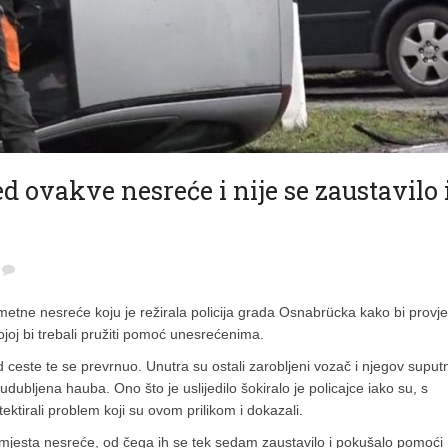
d ovakve nesreće i nije se zaustavilo 
metne nesreće koju je režirala policija grada Osnabrücka kako bi provjer
kojoj bi trebali pružiti pomoć unesrećenima.
 ceste te se prevrnuo. Unutra su ostali zarobljeni vozač i njegov suputn
 i udubljena hauba. Ono što je uslijedilo šokiralo je policajce iako su, s
tektirali problem koji su ovom prilikom i dokazali.
d mjesta nesreće, od čega ih se tek sedam zaustavilo i pokušalo pomoći