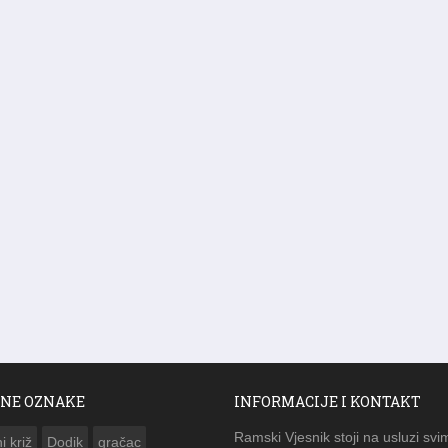
NE OZNAKE
INFORMACIJE I KONTAKT
Ramski Vjesnik stoji na usluzi svi
i križ
Dodik
gračac