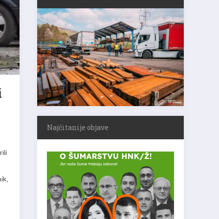
i
Najčitanije objave
ili
ik,