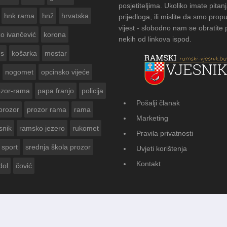
posjetiteljima. Ukoliko imate pitanj
hnk rama
hnž
hrvatska
prijedloga, ili mislite da smo propu
vijest - slobodno nam se obratite
zo ivančević
korona
nekih od linkova ispod.
us
košarka
mostar
nogomet
opcinsko vijeće
ozor-rama
papa franjo
policija
Pošalji članak
prozor
prozor rama
rama
FOTOGALERIJA: Čuvanje običaja u D
Marketing
Vasti
snik
ramsko jezero
rukomet
Pravila privatnosti
sport
srednja škola prozor
Uvjeti korištenja
Kontakt
dol
čović