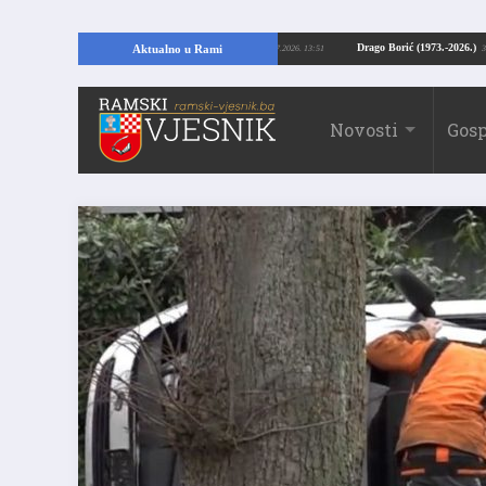
 Kopajući temelje kuće, pronašao vrijedne arheološke ostatke
Drago Borić (1
Aktualno u Rami
24.07.2026. 13:51
Novosti
Gosp