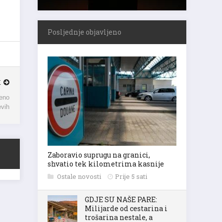
Posljednje objavljeno
K
reno
evih
Zaboravio suprugu na granici,
shvatio tek kilometrima kasnije
Ostale novosti
Prije 5 sati
GDJE SU NAŠE PARE:
Milijarde od cestarina i
trošarina nestale, a