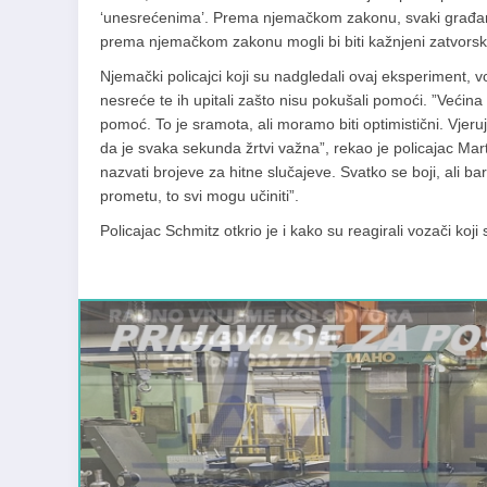
‘unesrećenima’. Prema njemačkom zakonu, svaki građani
prema njemačkom zakonu mogli bi biti kažnjeni zatvors
Njemački policajci koji su nadgledali ovaj eksperiment, v
nesreće te ih upitali zašto nisu pokušali pomoći. ”Većina 
pomoć. To je sramota, ali moramo biti optimistični. Vjeru
da je svaka sekunda žrtvi važna”, rekao je policajac Mart
nazvati brojeve za hitne slučajeve. Svatko se boji, ali 
prometu, to svi mogu učiniti”.
Policajac Schmitz otkrio je i kako su reagirali vozači koji 