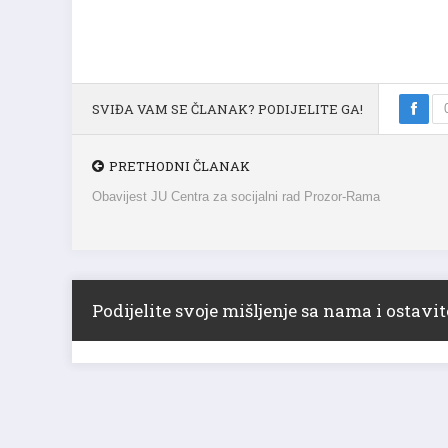
SVIĐA VAM SE ČLANAK? PODIJELITE GA!
PRETHODNI ČLANAK
Obavijest JU Centra za socijalni rad Prozor-Rama
Podijelite svoje mišljenje sa nama i ostav