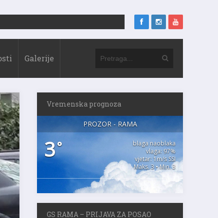
sti
Galerije
Vremenska prognoza
PROZOR - RAMA
3
°
blaga naoblaka
vlaga: 97%
vjetar: 1m/s SSI
Maks. 3 • Min. 3
GS RAMA – PRIJAVA ZA POSAO