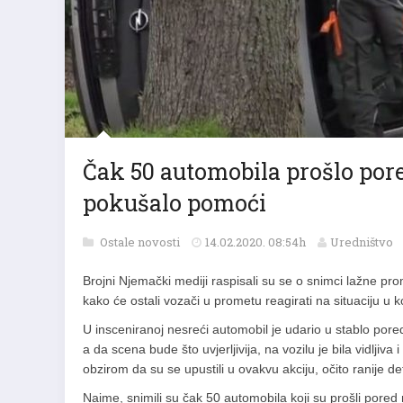
Čak 50 automobila prošlo pore
pokušalo pomoći
Ostale novosti
14.02.2020. 08:54h
Uredništvo
Brojni Njemački mediji raspisali su se o snimci lažne pro
kako će ostali vozači u prometu reagirati na situaciju u 
U insceniranoj nesreći automobil je udario u stablo pored
a da scena bude što uvjerljivija, na vozilu je bila vidljiva
obzirom da su se upustili u ovakvu akciju, očito ranije de
Naime, snimili su čak 50 automobila koji su prošli pore