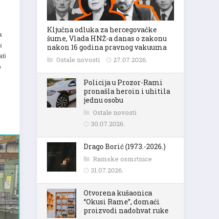
Ključna odluka za hercegovačke
a
šume, Vlada HNŽ-a danas o zakonu
u
nakon 16 godina pravnog vakuuma
ti
Ostale novosti
27.07.2026.
o
Policija u Prozor-Rami
pronašla heroin i uhitila
jednu osobu
Ostale novosti
30.07.2026.
Drago Borić (1973.-2026.)
Ramske osmrtnice
31.07.2026.
Otvorena kušaonica
“Okusi Rame”, domaći
proizvodi nadohvat ruke