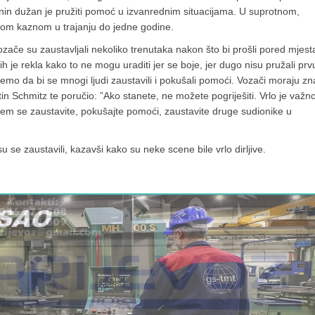
n dužan je pružiti pomoć u izvanrednim situacijama. U suprotnom,
kom kaznom u trajanju do jedne godine.
ozače su zaustavljali nekoliko trenutaka nakon što bi prošli pored mjest
ih je rekla kako to ne mogu uraditi jer se boje, jer dugo nisu pružali prv
jemo da bi se mnogi ljudi zaustavili i pokušali pomoći. Vozači moraju zna
in Schmitz te poručio: ”Ako stanete, ne možete pogriješiti. Vrlo je važn
barem se zaustavite, pokušajte pomoći, zaustavite druge sudionike u
su se zaustavili, kazavši kako su neke scene bile vrlo dirljive.