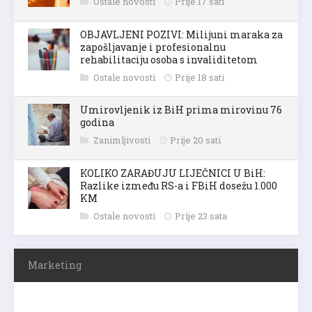
Ostale novosti
Prije 17 sati
OBJAVLJENI POZIVI: Milijuni maraka za
zapošljavanje i profesionalnu
rehabilitaciju osoba s invaliditetom
Ostale novosti
Prije 18 sati
Umirovljenik iz BiH prima mirovinu 76
godina
Zanimljivosti
Prije 20 sati
KOLIKO ZARAĐUJU LIJEČNICI U BiH:
Razlike između RS-a i FBiH dosežu 1.000
KM
Ostale novosti
Prije 23 sata
Marketing