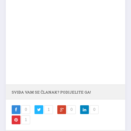
SVIĐA VAM SE ČLANAK? PODIJELITE GA!
0
1
0
0
1