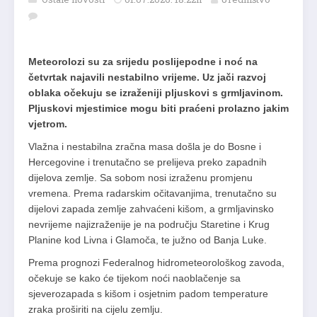
Meteorolozi su za srijedu poslijepodne i noć na
četvrtak najavili nestabilno vrijeme. Uz jači razvoj
oblaka očekuju se izraženiji pljuskovi s grmljavinom.
Pljuskovi mjestimice mogu biti praćeni prolazno jakim
vjetrom.
Vlažna i nestabilna zračna masa došla je do Bosne i
Hercegovine i trenutačno se prelijeva preko zapadnih
dijelova zemlje. Sa sobom nosi izraženu promjenu
vremena. Prema radarskim očitavanjima, trenutačno su
dijelovi zapada zemlje zahvaćeni kišom, a grmljavinsko
nevrijeme najizraženije je na području Staretine i Krug
Planine kod Livna i Glamoča, te južno od Banja Luke.
Prema prognozi Federalnog hidrometeorološkog zavoda,
očekuje se kako će tijekom noći naoblačenje sa
sjeverozapada s kišom i osjetnim padom temperature
zraka proširiti na cijelu zemlju.