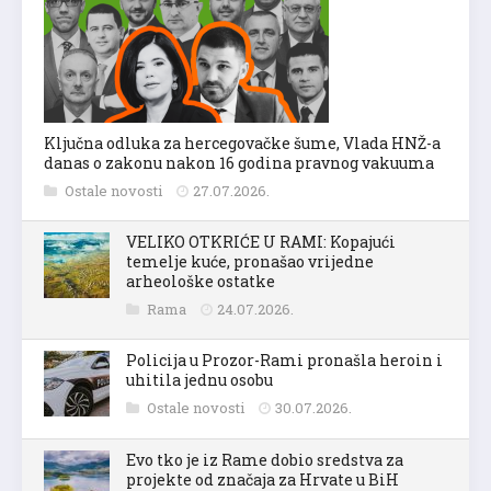
Ključna odluka za hercegovačke šume, Vlada HNŽ-a
danas o zakonu nakon 16 godina pravnog vakuuma
Ostale novosti
27.07.2026.
VELIKO OTKRIĆE U RAMI: Kopajući
temelje kuće, pronašao vrijedne
arheološke ostatke
Rama
24.07.2026.
Policija u Prozor-Rami pronašla heroin i
uhitila jednu osobu
Ostale novosti
30.07.2026.
Evo tko je iz Rame dobio sredstva za
projekte od značaja za Hrvate u BiH