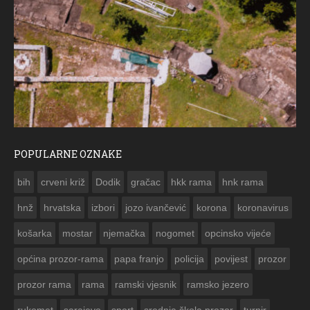
POPULARNE OZNAKE
ČESTITKA RAMSKOG VJESNIKA ZA USKRS 2023. GODINE
bih
crveni križ
Dodik
gračac
hkk rama
hnk rama


hnž
hrvatska
izbori
jozo ivančević
korona
koronavirus
košarka
mostar
njemačka
nogomet
opcinsko vijeće
općina prozor-rama
papa franjo
policija
povijest
prozor
prozor rama
rama
ramski vjesnik
ramsko jezero
rukomet
sarajevo
sport
srednja škola prozor
turnir