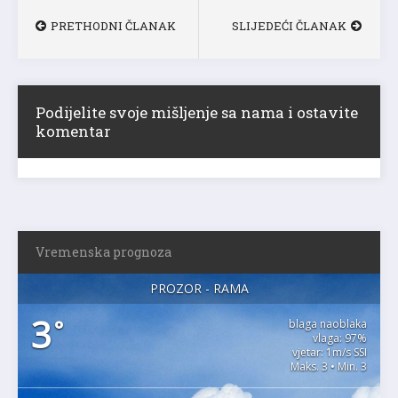
PRETHODNI ČLANAK
SLIJEDEĆI ČLANAK
Podijelite svoje mišljenje sa nama i ostavite
komentar
Vremenska prognoza
PROZOR - RAMA
3
°
blaga naoblaka
vlaga: 97%
vjetar: 1m/s SSI
Maks. 3 • Min. 3