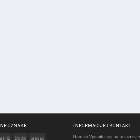
NE OZNAKE
INFORMACIJE I KONTAKT
Ramski Vjesnik stoji na usluzi svi
i križ
Dodik
gračac