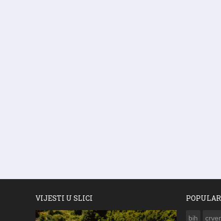
VIJESTI U SLICI
POPULAR
bih
crven