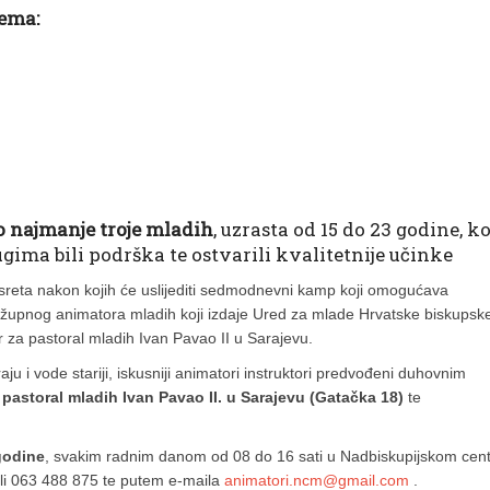
tema:
no najmanje troje mladih
, uzrasta od 15 do 23 godine, ko
rugima bili podrška te ostvarili kvalitetnije učinke
usreta nakon kojih će uslijediti sedmodnevni kamp koji omogućava
a župnog animatora mladih koji izdaje Ured za mlade Hrvatske biskupsk
ar za pastoral mladih Ivan Pavao II u Sarajevu.
ju i vode stariji, iskusniji animatori instruktori predvođeni duhovnim
pastoral mladih Ivan Pavao II. u Sarajevu (Gatačka 18)
te
godine
, svakim radnim danom od 08 do 16 sati u Nadbiskupijskom cen
 ili 063 488 875 te putem e-maila
animatori.ncm@gmail.com
.