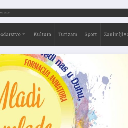
026.)
31.07.2026. 19:10
odarstvo
Kultura
Turizam
Sport
Zanimljivo