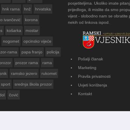
posjetiteljima. Ukoliko imate pitanj
hnk rama
hnž
hrvatska
prijedloga, ili mislite da smo propu
vijest - slobodno nam se obratite
zo ivančević
korona
nekih od linkova ispod.
us
košarka
mostar
nogomet
opcinsko vijeće
ozor-rama
papa franjo
policija
Pošalji članak
prozor
prozor rama
rama
AMSKOG VJESNIKA ZA
Marketing
 GODINE
snik
ramsko jezero
rukomet
Pravila privatnosti
sport
srednja škola prozor
Uvjeti korištenja
Kontakt
dol
čović