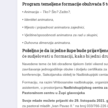
Program temeljene formacije obuhvaća 5 
• Animacija – Tko? Što? Zašto?,
• Identitet animatora,
• Mjesto i pripadnost animatora zajednici,
• Vještine/sposobnosti animatora za rad u skupini,
• Duhovna dimenzija animatora.
Poželjno je da iz jedne župe bude prijavlje
će sudjelovati u formaciji, kako bi jedni d
Navedene teme će biti obrađene tijekom četiri vikend s
završavanje jednogodišnje obuke i dodjelu certifikata z
konferencije, Salezijanska obitelj te Nadbiskupijski cent
Formaciju, na razini Vrhbosanske nadbiskupije, organizira
asistentom, u prostorijama
Nadbiskupijskog centra za 
Pastoralnom centru u Župi glavosjeka
Svoje mlade možete prijaviti do 29. listopada 2021. 
za pastoral mladih „lvan Pavao II.” na broj 033/766-226