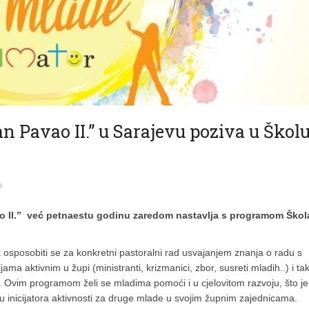
n Pavao II.” u Sarajevu poziva u Škol
ao II.” već petnaestu godinu zaredom nastavlja s programom Škol
osposobiti se za konkretni pastoralni rad usvajanjem znanja o radu s
a aktivnim u župi (ministranti, krizmanici, zbor, susreti mladih..) i ta
. Ovim programom želi se mladima pomoći i u cjelovitom razvoju, što je
gu inicijatora aktivnosti za druge mlade u svojim župnim zajednicama.