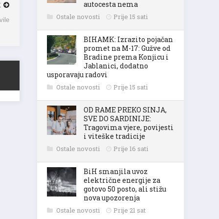
autocesta nema
vile
Ostale novosti
Prije 15 sati
BIHAMK: Izrazito pojačan
promet na M-17: Gužve od
Bradine prema Konjicu i
Jablanici, dodatno
usporavaju radovi
Ostale novosti
Prije 15 sati
OD RAME PREKO SINJA,
SVE DO SARDINIJE:
Tragovima vjere, povijesti
i viteške tradicije
Ostale novosti
Prije 16 sati
BiH smanjila uvoz
električne energije za
gotovo 50 posto, ali stižu
nova upozorenja
Ostale novosti
Prije 21 sat