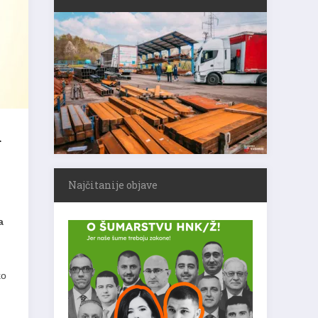
u
Najčitanije objave
a
ko