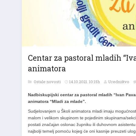
Centar za pastoral mladih “Iva
animatora
Ostale novosti
14.10.2021. 10:15h
Uredništvo
Nadbiskupijski centar za pastoral mladih “Ivan Pav
animatora “Mladi za mlade”.
Sudjelovanjem u Školi animatora mladi imaju mogućnost 
malom i velikom skupinom te pojedinim skupinama/sekcijam
postati značajan oslonac župniku ili duhovnom asistentu
najbolji temelj pomoću kojeg će oni kasnije preuzeti ulo