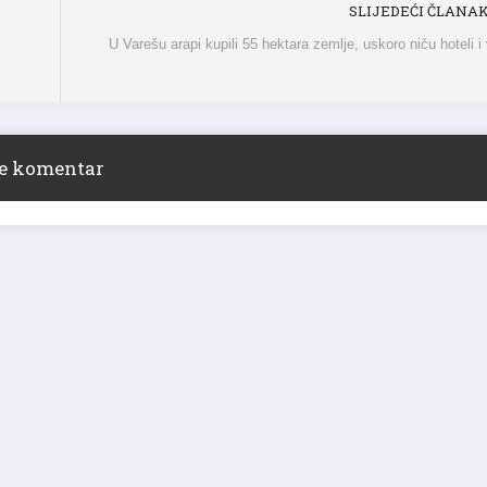
U Varešu arapi kupili 55 hektara zemlje, uskoro niču hoteli i 
ite komentar