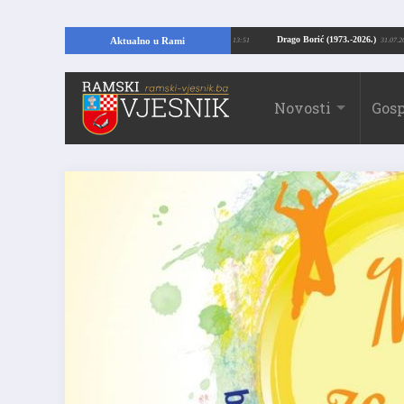
jući temelje kuće, pronašao vrijedne arheološke ostatke
Drago Borić (1973.-2
Aktualno u Rami
24.07.2026. 13:51
Novosti
Gosp