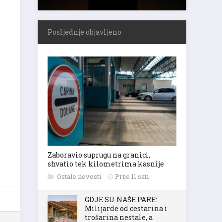
Posljednje objavljeno
Zaboravio suprugu na granici,
shvatio tek kilometrima kasnije
Ostale novosti
Prije 11 sati
GDJE SU NAŠE PARE:
Milijarde od cestarina i
trošarina nestale, a
K