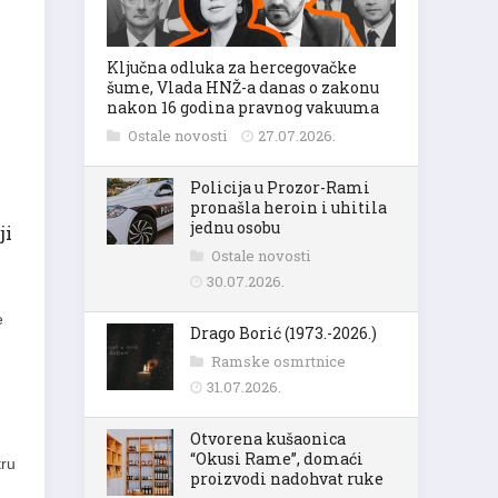
Ključna odluka za hercegovačke
šume, Vlada HNŽ-a danas o zakonu
nakon 16 godina pravnog vakuuma
Ostale novosti
27.07.2026.
Policija u Prozor-Rami
pronašla heroin i uhitila
jednu osobu
ji
Ostale novosti
30.07.2026.
e
Drago Borić (1973.-2026.)
Ramske osmrtnice
31.07.2026.
Otvorena kušaonica
“Okusi Rame”, domaći
tru
proizvodi nadohvat ruke