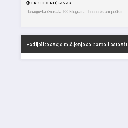
Hercegovka švercala 100 kilograma duhana brzom poštom
Podijelite svoje mišljenje sa nama i ostav