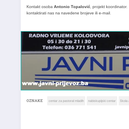
Kontakt osoba
Antonio Topalović
, projekt koordinator
kontaktirati nas na navedene brojeve ili e-mail.
OZNAKE
centar za pastoral mladih
nabiskupijski centar
škola 