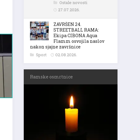
Ostale novosti
27.07.2026.
ZAVRŠEN 24.
STREETBALL RAMA:
Ekipa CIBONA Aqua
Flamm osvojila naslov
nakon sjajne završnice
Sport
02.08.2026.
Ramske osmrtnice