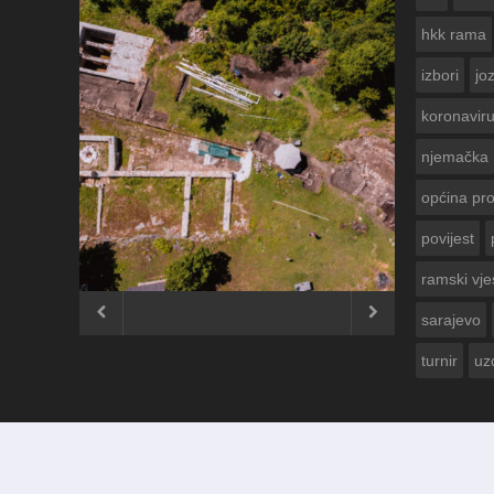
hkk rama
izbori
jo
koronavir
njemačka
općina pr
povijest
ČESTITKA R
USKRS 2023.
ramski vje


sarajevo
turnir
uz
© 2012 - 2026
Ramski Vjesnik
. Sva prava pridržana.