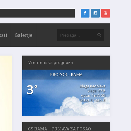
sti
Galerije
Vremenska prognoza
PROZOR - RAMA
3
°
blaga naoblaka
vlaga: 97%
vjetar: 1m/s SSI
Maks. 3 • Min. 3
GS RAMA – PRIJAVA ZA POSAO