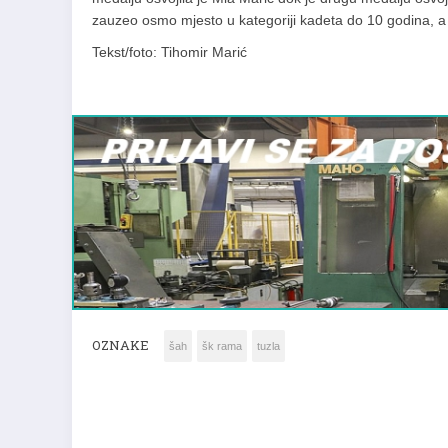
zauzeo osmo
mjesto u kategoriji kadeta do 10 godina, a
Tekst/foto: Tihomir Marić
OZNAKE
šah
šk rama
tuzla