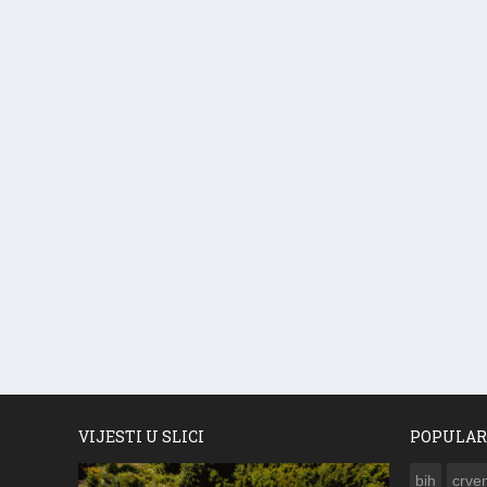
VIJESTI U SLICI
POPULAR
bih
crven