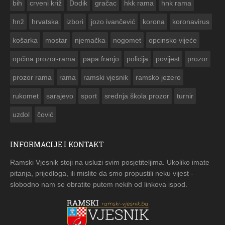
bih
crveni križ
Dodik
gračac
hkk rama
hnk rama


hnž
hrvatska
izbori
jozo ivančević
korona
koronavirus
košarka
mostar
njemačka
nogomet
opcinsko vijeće
općina prozor-rama
papa franjo
policija
povijest
prozor
prozor rama
rama
ramski vjesnik
ramsko jezero
rukomet
sarajevo
sport
srednja škola prozor
turnir
uzdol
čović
INFORMACIJE I KONTAKT
Ramski Vjesnik stoji na usluzi svim posjetiteljima. Ukoliko imate
pitanja, prijedloga, ili mislite da smo propustili neku vijest -
slobodno nam se obratite putem nekih od linkova ispod.