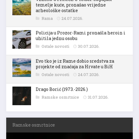
temelje kuće, pronašao vrijedne
arheološke ostatke
Rama
24.07.2026.
Policija u Prozor-Rami pronašla heroin i
uhitila jednu osobu
Ostale novosti
30.07.2026.
Evo tko je iz Rame dobio sredstva za
projekte od značaja za Hrvate u BiH
Ostale novosti
24.07.2026.
Drago Borić (1973.-2026.)
Ramske osmrtnice
31.07.2026.
Ramske osmrtnice