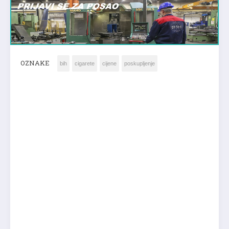
OZNAKE
bih
cigarete
cijene
poskupljenje