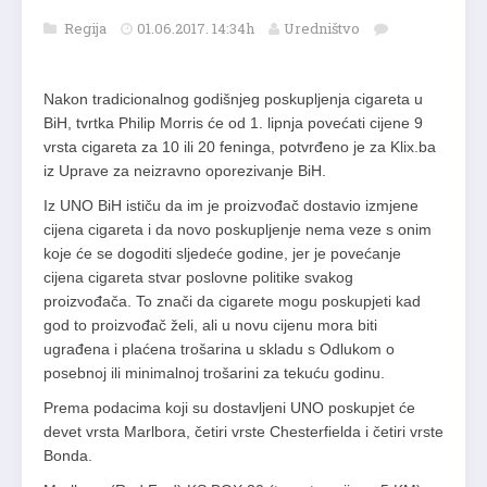
Regija
01.06.2017. 14:34h
Uredništvo
Nakon tradicionalnog godišnjeg poskupljenja cigareta u
BiH, tvrtka Philip Morris će od 1. lipnja povećati cijene 9
vrsta cigareta za 10 ili 20 feninga, potvrđeno je za Klix.ba
iz Uprave za neizravno oporezivanje BiH.
Iz UNO BiH ističu da im je proizvođač dostavio izmjene
cijena cigareta i da novo poskupljenje nema veze s onim
koje će se dogoditi sljedeće godine, jer je povećanje
cijena cigareta stvar poslovne politike svakog
proizvođača. To znači da cigarete mogu poskupjeti kad
god to proizvođač želi, ali u novu cijenu mora biti
ugrađena i plaćena trošarina u skladu s Odlukom o
posebnoj ili minimalnoj trošarini za tekuću godinu.
Prema podacima koji su dostavljeni UNO poskupjet će
devet vrsta Marlbora, četiri vrste Chesterfielda i četiri vrste
Bonda.