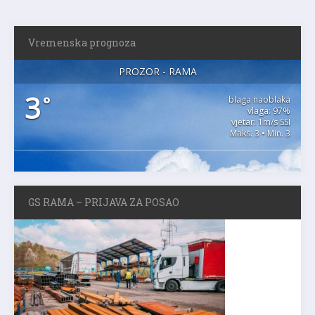
Vremenska prognoza
PROZOR - RAMA
3
°
blaga naoblaka
vlaga: 97%
vjetar: 1m/s SSI
Maks. 3 • Min. 3
GS RAMA – PRIJAVA ZA POSAO