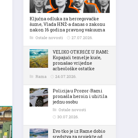
Ključna odluka za hercegovačke
šume, Vlada HNŽ-a danas o zakonu
nakon 16 godina pravnog vakuuma
Ostale novosti
27.07.2026.
VELIKO OTKRIĆE U RAMI:
Kopajući temelje kuće,
pronašao vrijedne
arheološke ostatke
Rama
24.07.2026.
Policija u Prozor-Rami
pronašla heroin i uhitila
jednu osobu
Ostale novosti
30.07.2026.
Evo tko je iz Rame dobio
sredstva za projekte od