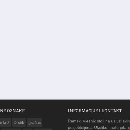
NE OZNAKE
INFORMACIJE I KONTAKT
Ramski Vjesnik stoji na usluzi svi
i križ
Dodik
gračac
posjetiteljima. Ukoliko imate pitanj