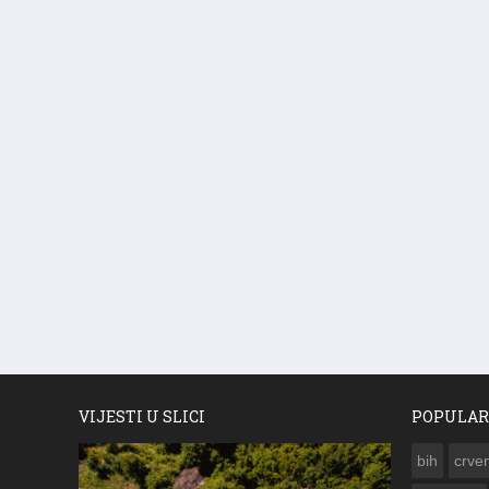
VIJESTI U SLICI
POPULAR
bih
crven