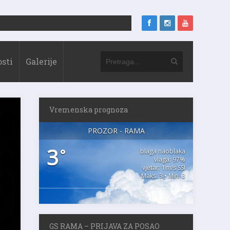
sti
Galerije
Vremenska prognoza
PROZOR - RAMA
3
°
blaga naoblaka
vlaga: 97%
vjetar: 1m/s SSI
Maks. 3 • Min. 3
GS RAMA – PRIJAVA ZA POSAO