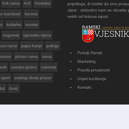
hnk rama
hnž
hrvatska
prijedloga, ili mislite da smo propu
vijest - slobodno nam se obratite
zo ivančević
korona
nekih od linkova ispod.
us
košarka
mostar
nogomet
opcinsko vijeće
ozor-rama
papa franjo
policija
Pošalji članak
prozor
prozor rama
rama
AMSKOG VJESNIKA ZA
Marketing
 GODINE
snik
ramsko jezero
rukomet
Pravila privatnosti
sport
srednja škola prozor
Uvjeti korištenja
Kontakt
dol
čović