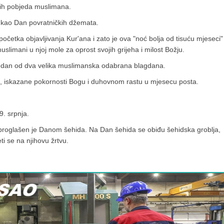
ećih pobjeda muslimana.
 kao Dan povratničkih džemata.
 početka objavljivanja Kur'ana i zato je ova "noć bolja od tisuću mjeseci"
slimani u njoj mole za oprost svojih grijeha i milost Božju.
edan od dva velika muslimanska odabrana blagdana.
 iskazane pokornosti Bogu i duhovnom rastu u mjesecu posta.
9. srpnja.
roglašen je Danom šehida. Na Dan šehida se obiđu šehidska groblja,
ti se na njihovu žrtvu.