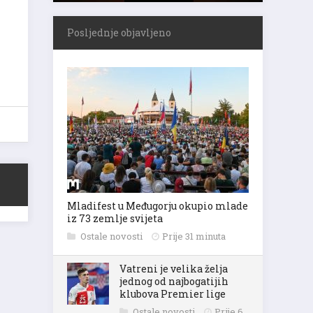
Posljednje objavljeno
Mladifest u Međugorju okupio mlade
iz 73 zemlje svijeta
Ostale novosti
Prije 31 minuta
Vatreni je velika želja
jednog od najbogatijih
klubova Premier lige
Ostale novosti
Prije 6