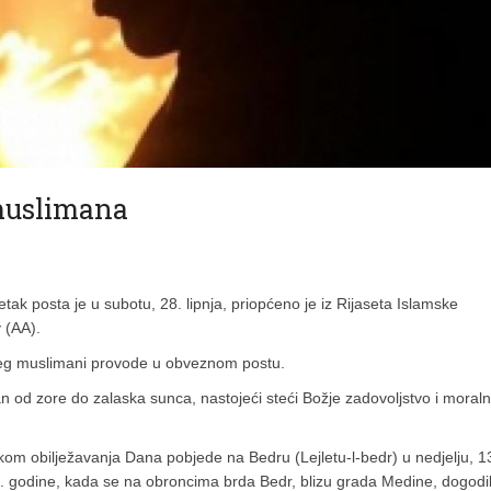
muslimana
k posta je u subotu, 28. lipnja, priopćeno je iz Rijaseta Islamske
 (AA).
eg muslimani provode u obveznom postu.
n od zore do zalaska sunca, nastojeći steći Božje zadovoljstvo i moral
jekom obilježavanja Dana pobjede na Bedru (Lejletu-l-bedr) u nedjelju, 1
4. godine, kada se na obroncima brda Bedr, blizu grada Medine, dogodi