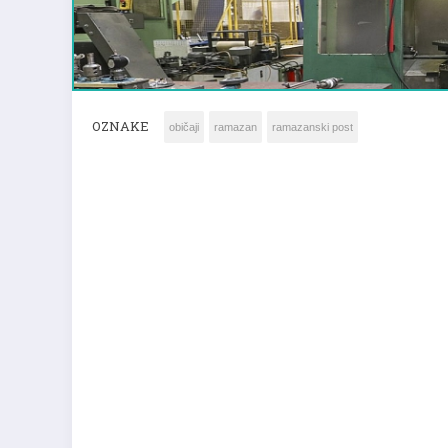
OZNAKE
običaji
ramazan
ramazanski post