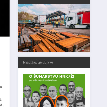
Najčitanije objave
no
3.
la