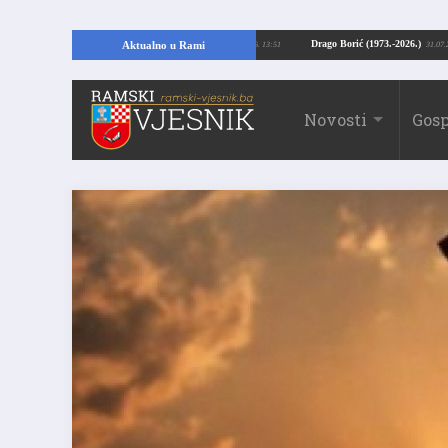
pajući temelje kuće, pronašao vrijedne arheološke ostatke
Drago Borić (1973
Aktualno u Rami
24.07.2026. 13:51
Novosti
Gosp