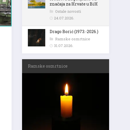
značaja za Hrvate u BiH
Ostale novosti
24.07.2026.
Drago Borić (1973.-2026.)
Ramske osmrtnice
31.07.2026.
Ramske osmrtnice