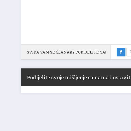
SVIĐA VAM SE ČLANAK? PODIJELITE GA!
Podijelite svoje mišljenje sa nama i ostav