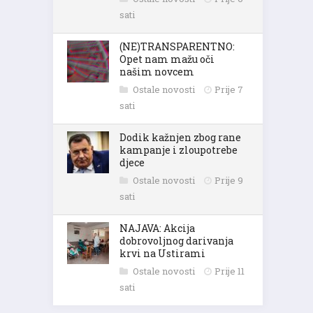
sati
(NE)TRANSPARENTNO:
Opet nam mažu oči
našim novcem
Ostale novosti
Prije 7
sati
Dodik kažnjen zbog rane
kampanje i zloupotrebe
djece
Ostale novosti
Prije 9
sati
NAJAVA: Akcija
dobrovoljnog darivanja
krvi na Ustirami
Ostale novosti
Prije 11
sati