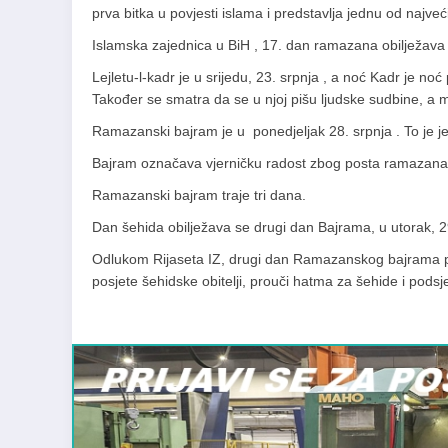
prva bitka u povjesti islama i predstavlja jednu od najv
Islamska zajednica u BiH , 17. dan ramazana obilježava
Lejletu-l-kadr je u srijedu, 23. srpnja , a noć Kadr je noć
Također se smatra da se u njoj pišu ljudske sudbine, a mu
Ramazanski bajram je u ponedjeljak 28. srpnja .
To
je j
Bajram označava vjerničku radost zbog
posta
ramazana,
Ramazanski bajram traje tri dana.
Dan šehida obilježava
se
drugi dan Bajrama, u utorak, 2
Odlukom Rijaseta IZ, drugi dan Ramazanskog bajrama p
posjete šehidske obitelji, prouči hatma za šehide i podsje