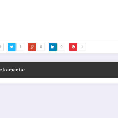
0
1
0
0
1
ite komentar