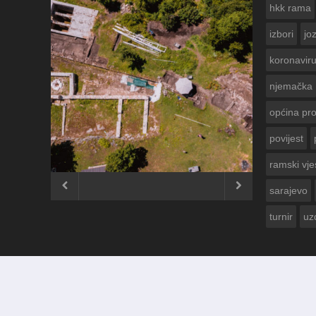
hkk rama
izbori
jo
koronavir
njemačka
općina pr
povijest
ČESTITKA R
USKRS 2023.
ramski vje


sarajevo
turnir
uz
© 2012 - 2026
Ramski Vjesnik
. Sva prava pridržana.
Izrada i održavanje:
KRAFTBIT | studio development