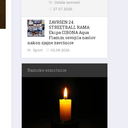
Ostale novosti
27.07.2026.
ZAVRŠEN 24.
STREETBALL RAMA:
Ekipa CIBONA Aqua
Flamm osvojila naslov
nakon sjajne završnice
Sport
02.08.2026.
Ramske osmrtnice