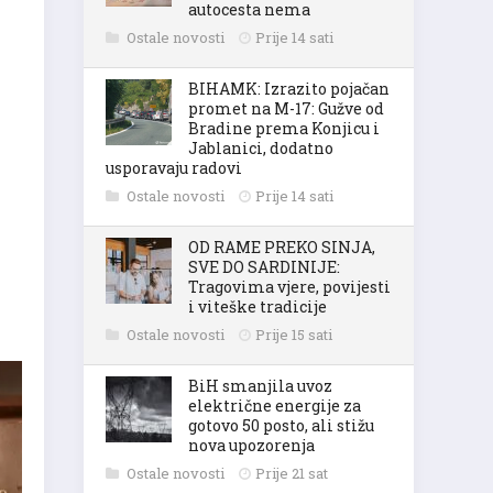
autocesta nema
Ostale novosti
Prije 14 sati
BIHAMK: Izrazito pojačan
promet na M-17: Gužve od
Bradine prema Konjicu i
Jablanici, dodatno
usporavaju radovi
Ostale novosti
Prije 14 sati
OD RAME PREKO SINJA,
SVE DO SARDINIJE:
Tragovima vjere, povijesti
i viteške tradicije
Ostale novosti
Prije 15 sati
BiH smanjila uvoz
električne energije za
gotovo 50 posto, ali stižu
nova upozorenja
Ostale novosti
Prije 21 sat