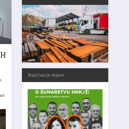
iH
Najčitanije objave
e
rad