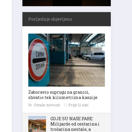
Posljednje objavljeno
Zaboravio suprugu na granici,
shvatio tek kilometrima kasnije
Ostale novosti
Prije 11 sati
GDJE SU NAŠE PARE:
Milijarde od cestarina i
trošarina nestale, a