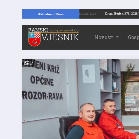
U RAMI: Kopajući temelje kuće, pronašao vrijedne arheološke ostatke
Drago 
Aktualno u Rami
24.07.2026. 13:51
Novosti
Gosp
2