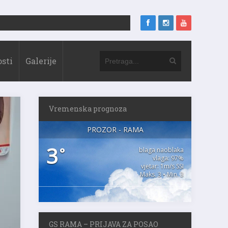
sti
Galerije
Vremenska prognoza
PROZOR - RAMA
3
°
blaga naoblaka
vlaga: 97%
vjetar: 1m/s SSI
Maks. 3 • Min. 3
GS RAMA – PRIJAVA ZA POSAO