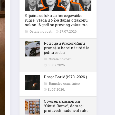
Ključna odluka za hercegovačke
šume, Vlada HNŽ-a danas o zakonu
nakon 16 godina pravnog vakuuma
Ostale novosti
27.07.2026.
Policija u Prozor-Rami
pronašla heroin i uhitila
jednu osobu
Ostale novosti
30.07.2026.
Drago Borić (1973.-2026.)
Ramske osmrtnice
31.07.2026.
Otvorena kušaonica
“Okusi Rame”, domaći
proizvodi nadohvat ruke