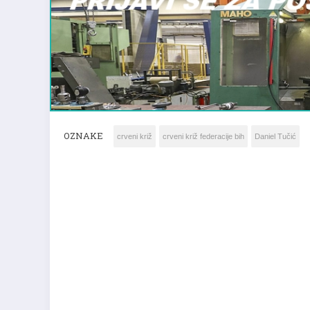
OZNAKE
crveni križ
crveni križ federacije bih
Daniel Tučić