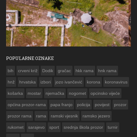
POPULARNE OZNAKE
ČESTITKA RAMSKOG VJESNIKA ZA USKRS 2023. GODINE
bih
crveni križ
Dodik
gračac
hkk rama
hnk rama


hnž
hrvatska
izbori
jozo ivančević
korona
koronavirus
košarka
mostar
njemačka
nogomet
opcinsko vijeće
općina prozor-rama
papa franjo
policija
povijest
prozor
prozor rama
rama
ramski vjesnik
ramsko jezero
rukomet
sarajevo
sport
srednja škola prozor
turnir