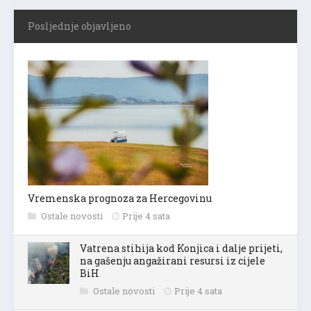
Posljednje objavljeno
Vremenska prognoza za Hercegovinu
Ostale novosti
Prije 4 sata
Vatrena stihija kod Konjica i dalje prijeti,
na gašenju angažirani resursi iz cijele
BiH
Ostale novosti
Prije 4 sata