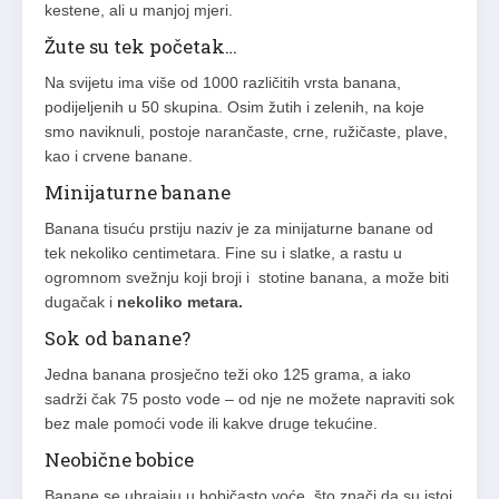
kestene, ali u manjoj mjeri.
Žute su tek početak…
Na svijetu ima više od 1000 različitih vrsta banana,
podijeljenih u 50 skupina. Osim žutih i zelenih, na koje
smo naviknuli, postoje narančaste, crne, ružičaste, plave,
kao i crvene banane.
Minijaturne banane
Banana tisuću prstiju naziv je za minijaturne banane od
tek nekoliko centimetara. Fine su i slatke, a rastu u
ogromnom svežnju koji broji i stotine banana, a može biti
dugačak i
nekoliko metara.
Sok od banane?
Jedna banana prosječno teži oko 125 grama, a iako
sadrži čak 75 posto vode – od nje ne možete napraviti sok
bez male pomoći vode ili kakve druge tekućine.
Neobične bobice
Banane se ubrajaju u bobičasto voće, što znači da su istoj