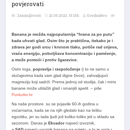
povjerovati
Zanimljivosti
21.05.2023. 15:15h
Uredništvo
Banana je možda najpopularnija “hrana za po putu”
kada uhvati glad. Osim što je praktična, itekako je i
zdrava jer godi srcu i krvnom tlaku, potiče rad crijeva,
vraća energiju, poboljšava koncentraciju i pamćenje,
a može pomoći i protiv žgaravice.
Osim toga,
popravlja i raspoloženje
(i to ne samo u
slučajevima kada vam glad digne živce), zahvaljujući
magneziju koji sadrži. Prema jednoj od studija, čak i miris
banane može ublažiti glad i smanjiti apetit. – piše
Punkufer.hr
Na naše prostore
su se pojavile 60-ih godina u
voćarnama, kada se na njih gledalo kao na tešku
egzotiku, jer su tada ljudi još koliko-toliko jeli u skladu sa
sezonom. Danas je
Ekvador
najveći izvoznik,
a
SAD
najveći uvoznik banana na svijetu, a to je voće i