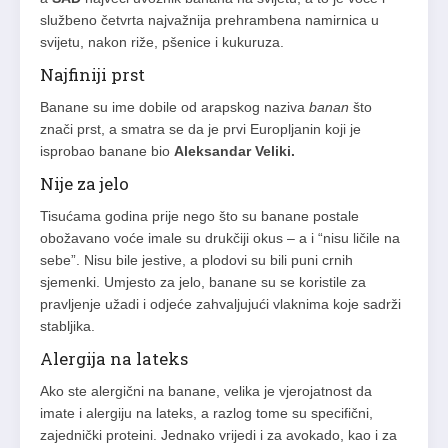
službeno četvrta najvažnija prehrambena namirnica u
svijetu, nakon riže, pšenice i kukuruza.
Najfiniji prst
Banane su ime dobile od arapskog naziva
banan
što
znači prst, a smatra se da je prvi Europljanin koji je
isprobao banane bio
Aleksandar Veliki.
Nije za jelo
Tisućama godina prije nego što su banane postale
obožavano voće imale su drukčiji okus – a i “nisu ličile na
sebe”. Nisu bile jestive, a plodovi su bili puni crnih
sjemenki. Umjesto za jelo, banane su se koristile za
pravljenje užadi i odjeće zahvaljujući vlaknima koje sadrži
stabljika.
Alergija na lateks
Ako ste alergični na banane, velika je vjerojatnost da
imate i alergiju na lateks, a razlog tome su specifični,
zajednički proteini. Jednako vrijedi i za avokado, kao i za