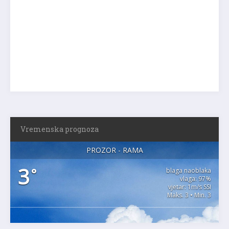
Vremenska prognoza
PROZOR - RAMA
3
°
blaga naoblaka
vlaga: 97%
vjetar: 1m/s SSI
Maks. 3 • Min. 3