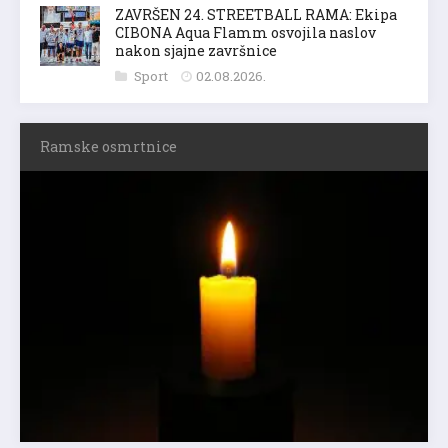
ZAVRŠEN 24. STREETBALL RAMA: Ekipa
CIBONA Aqua Flamm osvojila naslov
nakon sjajne završnice
Sport
02.08.2026.
Ramske osmrtnice