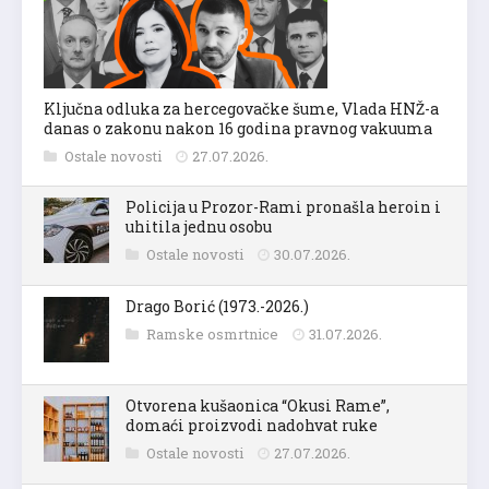
Ključna odluka za hercegovačke šume, Vlada HNŽ-a
danas o zakonu nakon 16 godina pravnog vakuuma
Ostale novosti
27.07.2026.
Policija u Prozor-Rami pronašla heroin i
uhitila jednu osobu
Ostale novosti
30.07.2026.
Drago Borić (1973.-2026.)
Ramske osmrtnice
31.07.2026.
Otvorena kušaonica “Okusi Rame”,
domaći proizvodi nadohvat ruke
Ostale novosti
27.07.2026.