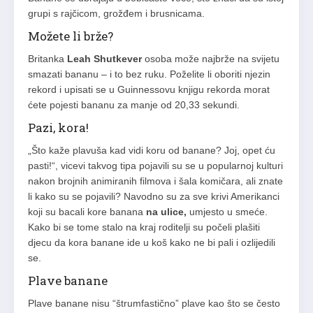
grupi s rajčicom, grožđem i brusnicama.
Možete li brže?
Britanka
Leah Shutkever
osoba može najbrže na svijetu
smazati bananu – i to bez ruku. Poželite li oboriti njezin
rekord i upisati se u Guinnessovu knjigu rekorda morat
ćete pojesti bananu za manje od 20,33 sekundi.
Pazi, kora!
„Što kaže plavuša kad vidi koru od banane? Joj, opet ću
pasti!“, vicevi takvog tipa pojavili su se u popularnoj kulturi
nakon brojnih animiranih filmova i šala komičara, ali znate
li kako su se pojavili? Navodno su za sve krivi Amerikanci
koji su bacali kore banana
na ulice,
umjesto u smeće.
Kako bi se tome stalo na kraj roditelji su počeli plašiti
djecu da kora banane ide u koš kako ne bi pali i ozlijedili
se.
Plave banane
Plave banane nisu “štrumfastično” plave kao što se često