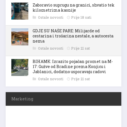
Zaboravio suprugu na granici, shvatio tek
kilometrima kasnije
Ostale novosti
Prije 18 sati
GDJE SU NAŠE PARE: Milijarde od
cestarina i trošarina nestale, a autocesta
nema
Ostale novosti
Prije 21 sat
BIHAMK: Izrazito pojačan promet na M-
17: Gužve od Bradine prema Konjicu i
Jablanici, dodatno usporavaju radovi
Ostale novosti
Prije 21 sat
Marketing