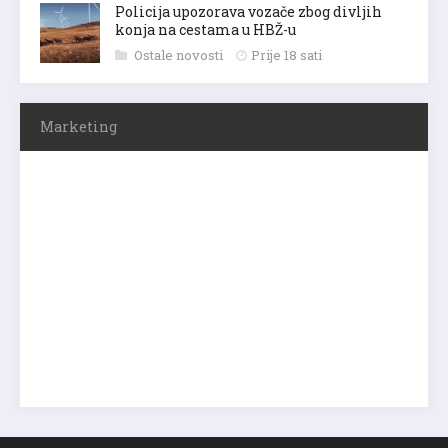
Policija upozorava vozače zbog divljih
konja na cestama u HBŽ-u
Ostale novosti
Prije 18 sati
Marketing