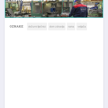
OZNAKE
dežurni liječnici
dom zdravlja
rama
veljača