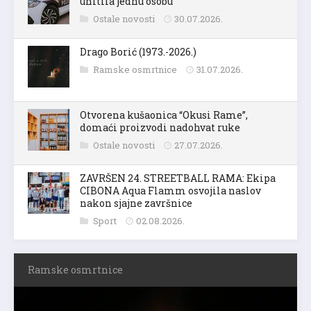
uhitila jednu osobu
Ostale novosti
30.07.2026.
Drago Borić (1973.-2026.)
Ramske osmrtnice
31.07.2026.
Otvorena kušaonica “Okusi Rame”,
domaći proizvodi nadohvat ruke
Ostale novosti
27.07.2026.
ZAVRŠEN 24. STREETBALL RAMA: Ekipa
CIBONA Aqua Flamm osvojila naslov
nakon sjajne završnice
Sport
02.08.2026.
Ramske osmrtnice