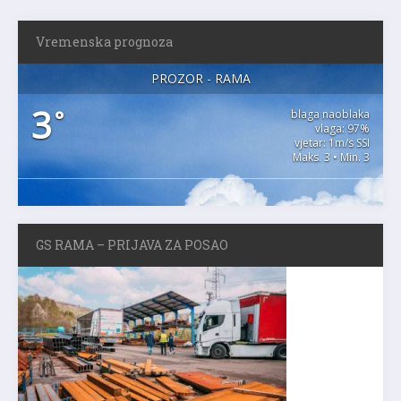
Vremenska prognoza
PROZOR - RAMA
3
°
blaga naoblaka
vlaga: 97%
vjetar: 1m/s SSI
Maks. 3 • Min. 3
GS RAMA – PRIJAVA ZA POSAO