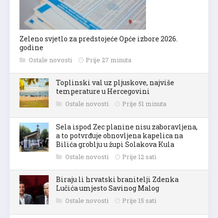
Zeleno svjetlo za predstojeće Opće izbore 2026.
godine
Ostale novosti
Prije 27 minuta
Toplinski val uz pljuskove, najviše
temperature u Hercegovini
Ostale novosti
Prije 51 minuta
Sela ispod Zec planine nisu zaboravljena,
a to potvrđuje obnovljena kapelica na
Bilića groblju u župi Solakova Kula
Ostale novosti
Prije 12 sati
Biraju li hrvatski branitelji Zdenka
Lučića umjesto Savinog Malog
Ostale novosti
Prije 15 sati