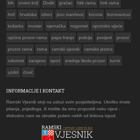
bih
crveni križ
Dodik
gračac
hkk rama
hnk rama


hnž
hrvatska
izbori
jozo ivančević
korona
koronavirus
košarka
mostar
njemačka
nogomet
opcinsko vijeće
općina prozor-rama
papa franjo
policija
povijest
prozor
prozor rama
rama
ramski vjesnik
ramsko jezero
rukomet
sarajevo
sport
srednja škola prozor
turnir
uzdol
čović
INFORMACIJE I KONTAKT
Ramski Vjesnik stoji na usluzi svim posjetiteljima. Ukoliko imate
pitanja, prijedloga, ili mislite da smo propustili neku vijest -
slobodno nam se obratite putem nekih od linkova ispod.