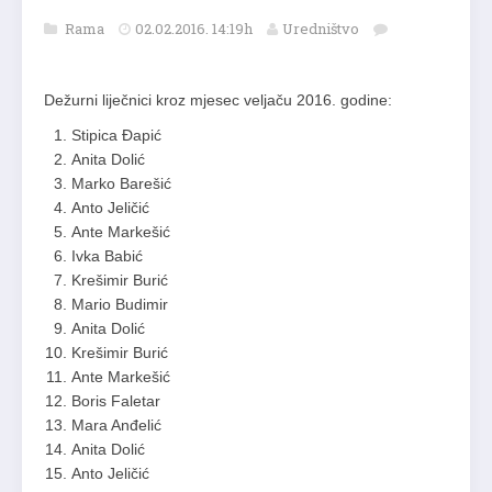
Rama
02.02.2016. 14:19h
Uredništvo
Dežurni liječnici kroz mjesec veljaču 2016. godine:
Stipica Đapić
Anita Dolić
Marko Barešić
Anto Jeličić
Ante Markešić
Ivka Babić
Krešimir Burić
Mario Budimir
Anita Dolić
Krešimir Burić
Ante Markešić
Boris Faletar
Mara Anđelić
Anita Dolić
Anto Jeličić