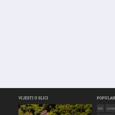
VIJESTI U SLICI
POPULAR
bih
crven