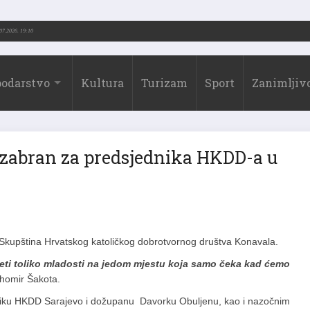
-2026.)
31.07.2026. 19:10
odarstvo
Kultura
Turizam
Sport
Zanimljivo
izabran za predsjednika HKDD-a u
Skupština Hrvatskog katoličkog dobrotvornog društva Konavala.
idjeti toliko mladosti na jedom mjestu koja samo čeka kad ćemo
homir Šakota.
dniku HKDD Sarajevo i dožupanu Davorku Obuljenu, kao i nazočnim