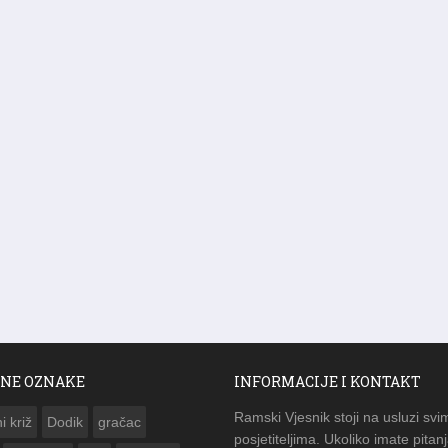
NE OZNAKE
INFORMACIJE I KONTAKT
Ramski Vjesnik stoji na usluzi svi
i križ
Dodik
gračac
posjetiteljima. Ukoliko imate pitanj