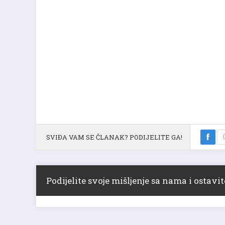
SVIĐA VAM SE ČLANAK? PODIJELITE GA!
Podijelite svoje mišljenje sa nama i ostav