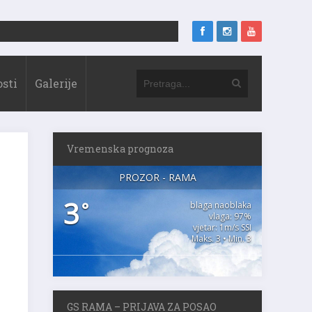
sti
Galerije
Vremenska prognoza
PROZOR - RAMA
3
°
blaga naoblaka
vlaga: 97%
vjetar: 1m/s SSI
Maks. 3 • Min. 3
GS RAMA – PRIJAVA ZA POSAO