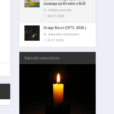
značaja za Hrvate u BiH
Ostale novosti
24.07.2026.
Drago Borić (1973.-2026.)
Ramske osmrtnice
31.07.2026.
Ramske osmrtnice