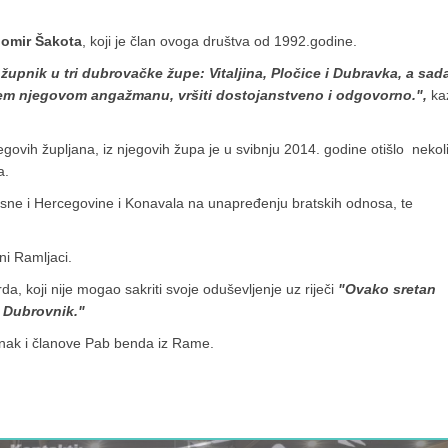
homir Šakota
, koji je član ovoga društva od 1992.godine.
župnik u tri dubrovačke župe: Vitaljina, Pločice i Dubravka, a sad
em njegovom angažmanu, vršiti dostojanstveno i odgovorno.",
kaz
ih župljana, iz njegovih župa je u svibnju 2014. godine otišlo nekol
a.
osne i Hercegovine i Konavala na unapređenju bratskih odnosa, te
ni Ramljaci.
, koji nije mogao sakriti svoje oduševljenje uz riječi
"Ovako sretan
 Dubrovnik."
enak i članove Pab benda iz Rame.