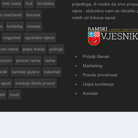
hnk rama
hnž
hrvatska
prijedloga, ili mislite da smo propu
vijest - slobodno nam se obratite
zo ivančević
korona
nekih od linkova ispod.
us
košarka
mostar
nogomet
opcinsko vijeće
ozor-rama
papa franjo
policija
Pošalji članak
prozor
prozor rama
rama
SNIKA ZA
FOTOGA
Marketing
Vasti
snik
ramsko jezero
rukomet
Pravila privatnosti
sport
srednja škola prozor
Uvjeti korištenja
Kontakt
dol
čović