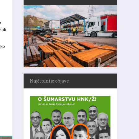
a
ali
iko
Najčitanije objave