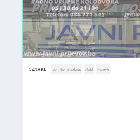
OZNAKE
don tihomir šakota
hkdd
konavle