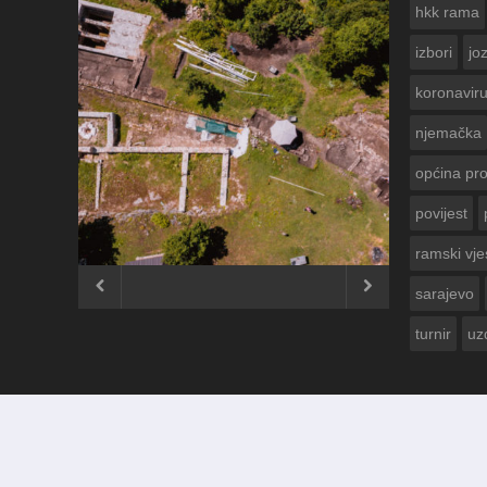
hkk rama
izbori
jo
koronavir
njemačka
općina pr
povijest
ČESTITKA RAMSKOG VJE
USKRS 2023. GODINE
ramski vje


sarajevo
turnir
uz
© 2012 - 2026
Ramski Vjesnik
. Sva prava pridržana.
Izrada i održavanje:
KRAFTBIT | studio development