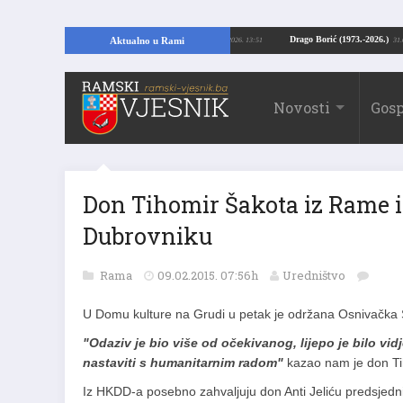
pajući temelje kuće, pronašao vrijedne arheološke ostatke
Drago Borić (1973.
Aktualno u Rami
24.07.2026. 13:51
Novosti
Gosp
Don Tihomir Šakota iz Rame 
Dubrovniku
Rama
09.02.2015. 07:56h
Uredništvo
U Domu kulture na Grudi u petak je održana Osnivačka 
"Odaziv je bio više od očekivanog, lijepo je bilo v
nastaviti s humanitarnim radom"
kazao nam je don Ti
Iz HKDD-a posebno zahvaljuju don Anti Jeliću predsje