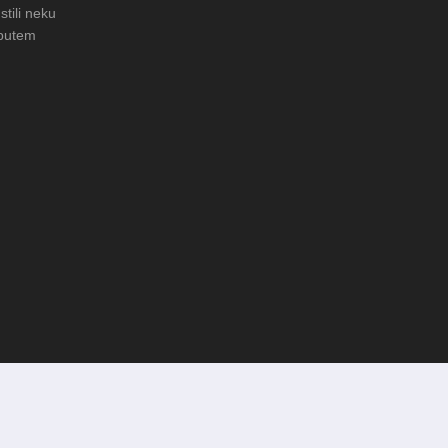
stili neku
 putem
LERIJA: Čuvanje običaja u Donjoj
FOTO: Obnova rimske cisterne n
arheološkom nalazištu Gradac