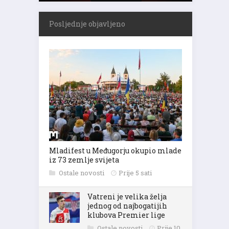
Posljednje objavljeno
Mladifest u Međugorju okupio mlade
iz 73 zemlje svijeta
Ostale novosti
Prije 5 sati
Vatreni je velika želja
jednog od najbogatijih
klubova Premier lige
Ostale novosti
Prije 10