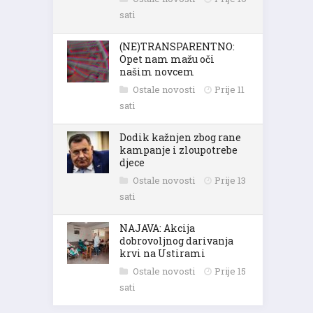
sati
(NE)TRANSPARENTNO:
Opet nam mažu oči
našim novcem
Ostale novosti
Prije 11
sati
Dodik kažnjen zbog rane
kampanje i zloupotrebe
djece
Ostale novosti
Prije 13
sati
NAJAVA: Akcija
dobrovoljnog darivanja
krvi na Ustirami
Ostale novosti
Prije 15
sati