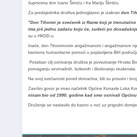
župnicima don Ivanu Šimiću i fra Mariju Škrtiću.
Za predsjednika društva jednoglasno je izabran
don Ti
"Don Tihomir je svećenik iz Rame koji je trenutačno 
ima još jednu zadaću koju će, sudeći po dosadašnj
su u HKDD-u.
Inače, don Tihomirovim angažmanom i angažmanom njegov
kamiona humanitarne pomoći u poplavljena BiH područj
Poseban cilj osnivanja društva je povezivanje Hrvata B
pomaganju siromašnih, bolesnih i školovanju studenata.
Na ovoj svečanosti pored domaćina, bili su prisutni i broj
Završni govor je imao načelnik Općine Konavle Luka Korda
nisam bio od 1990. godine kad smo osnivali Općinu
Druženje se nastavilo do kasno u noć uz prigodni domj