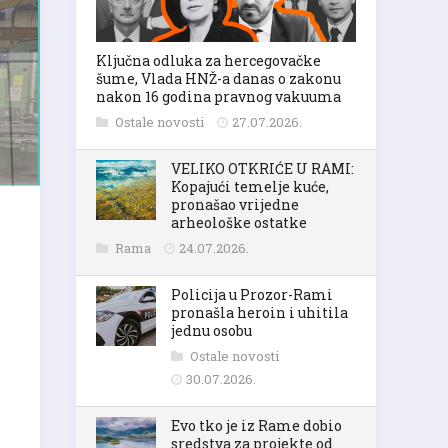
Ključna odluka za hercegovačke
šume, Vlada HNŽ-a danas o zakonu
nakon 16 godina pravnog vakuuma
Ostale novosti
27.07.2026.
VELIKO OTKRIĆE U RAMI:
Kopajući temelje kuće,
pronašao vrijedne
arheološke ostatke
Rama
24.07.2026.
Policija u Prozor-Rami
pronašla heroin i uhitila
jednu osobu
Ostale novosti
30.07.2026.
Evo tko je iz Rame dobio
sredstva za projekte od