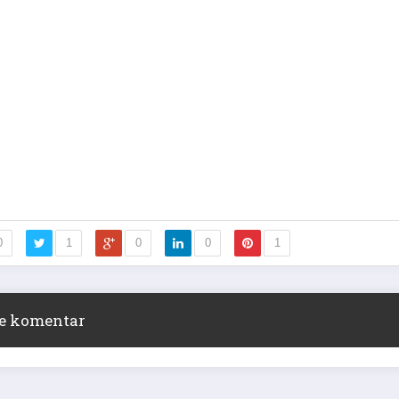
0
1
0
0
1
ite komentar