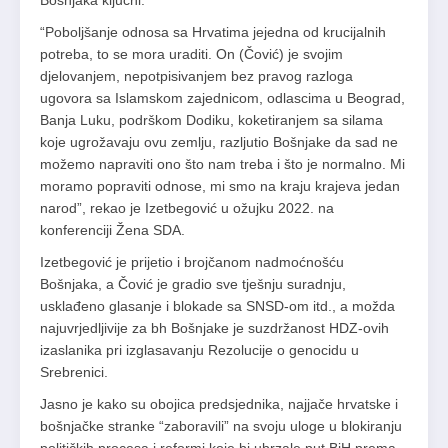
Bošnjaka ključni.
“Poboljšanje odnosa sa Hrvatima jejedna od krucijalnih
potreba, to se mora uraditi. On (Čović) je svojim
djelovanjem, nepotpisivanjem bez pravog razloga
ugovora sa Islamskom zajednicom, odlascima u Beograd,
Banja Luku, podrškom Dodiku, koketiranjem sa silama
koje ugrožavaju ovu zemlju, razljutio Bošnjake da sad ne
možemo napraviti ono što nam treba i što je normalno. Mi
moramo popraviti odnose, mi smo na kraju krajeva jedan
narod”, rekao je Izetbegović u ožujku 2022. na
konferenciji Žena SDA.
Izetbegović je prijetio i brojčanom nadmoćnošću
Bošnjaka, a Čović je gradio sve tješnju suradnju,
usklađeno glasanje i blokade sa SNSD-om itd., a možda
najuvrjedljivije za bh Bošnjake je suzdržanost HDZ-ovih
izaslanika pri izglasavanju Rezolucije o genocidu u
Srebrenici.
Jasno je kako su obojica predsjednika, najjače hrvatske i
bošnjačke stranke “zaboravili” na svoju uloge u blokiranju