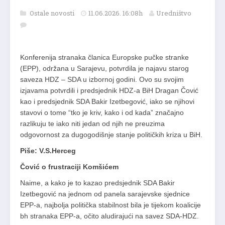
Ostale novosti
11.06.2026. 16:08h
Uredništvo
Konferenija stranaka članica Europske pučke stranke
(EPP), održana u Sarajevu, potvrdila je najavu starog
saveza HDZ – SDA u izbornoj godini. Ovo su svojim
izjavama potvrdili i predsjednik HDZ-a BiH Dragan Čović
kao i predsjednik SDA Bakir Izetbegović, iako se njihovi
stavovi o tome “tko je kriv, kako i od kada” značajno
razlikuju te iako niti jedan od njih ne preuzima
odgovornost za dugogodišnje stanje političkih kriza u BiH.
Piše: V.S.Herceg
Čović o frustraciji Komšićem
Naime, a kako je to kazao predsjednik SDA Bakir
Izetbegović na jednom od panela sarajevske sjednice
EPP-a, najbolja politička stabilnost bila je tijekom koalicije
bh stranaka EPP-a, očito aludirajući na savez SDA-HDZ.