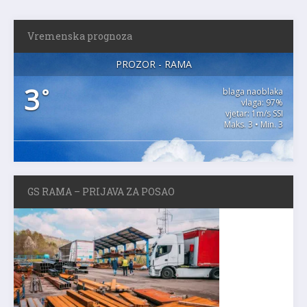
Vremenska prognoza
PROZOR - RAMA
3
°
blaga naoblaka
vlaga: 97%
vjetar: 1m/s SSI
Maks. 3 • Min. 3
GS RAMA – PRIJAVA ZA POSAO