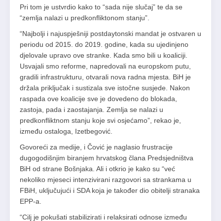
Pri tom je ustvrdio kako to “sada nije slučaj” te da se
“zemlja nalazi u predkonfliktonom stanju”.
“Najbolji i najuspješniji postdaytonski mandat je ostvaren u
periodu od 2015. do 2019. godine, kada su ujedinjeno
djelovale upravo ove stranke. Kada smo bili u koaliciji.
Usvajali smo reforme, napredovali na europskom putu,
gradili infrastrukturu, otvarali nova radna mjesta. BiH je
držala priključak i sustizala sve istočne susjede. Nakon
raspada ove koalicije sve je dovedeno do blokada,
zastoja, pada i zaostajanja. Zemlja se nalazi u
predkonfliktnom stanju koje svi osjećamo”, rekao je,
između ostaloga, Izetbegović.
Govoreći za medije, i Čović je naglasio frustracije
dugogodišnjim biranjem hrvatskog člana Predsjedništva
BiH od strane Bošnjaka. Ali i otkrio je kako su “već
nekoliko mjeseci intenzivirani razgovori sa strankama u
FBiH, uključujući i SDA koja je također dio obitelji stranaka
EPP-a.
“Cilj je pokušati stabilizirati i relaksirati odnose između