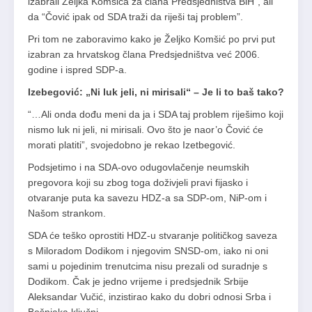
izabrali Željka Komšića za člana Predsjedništva BiH”, ali
da “Čović ipak od SDA traži da riješi taj problem”.
Pri tom ne zaboravimo kako je Željko Komšić po prvi put
izabran za hrvatskog člana Predsjedništva već 2006.
godine i ispred SDP-a.
Izebegović: „Ni luk jeli, ni mirisali“ – Je li to baš tako?
“…Ali onda dođu meni da ja i SDA taj problem riješimo koji
nismo luk ni jeli, ni mirisali. Ovo što je naor’o Čović će
morati platiti”, svojedobno je rekao Izetbegović.
Podsjetimo i na SDA-ovo odugovlačenje neumskih
pregovora koji su zbog toga doživjeli pravi fijasko i
otvaranje puta ka savezu HDZ-a sa SDP-om, NiP-om i
Našom strankom.
SDA će teško oprostiti HDZ-u stvaranje političkog saveza
s Miloradom Dodikom i njegovim SNSD-om, iako ni oni
sami u pojedinim trenutcima nisu prezali od suradnje s
Dodikom. Čak je jedno vrijeme i predsjednik Srbije
Aleksandar Vučić, inzistirao kako du dobri odnosi Srba i