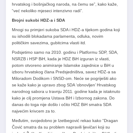
hrvatskog i bošnjačkog naroda, na čemu se”, kako kaže,
“već nekoliko mjeseci intenzivno radi”.
Brojni sukobi HDZ-a i SDA
Mnogi su primjeri sukoba SDA i HDZ-a tijekom godina koji
su ishodili blokadama parlamenta, odluka, novim
političkim savezima, gubitcima vlasti itd.
Podsjetimo samo na 2010. godinu i Platformu SDP, SDA,
NSRZB i HSP BiH, kada je HDZ BiH izguran iz vlasti,
potom otvoreno animiranje Islamske zajednice u BiH u
izboru hrvatskog člana Predsjedništva, savez HDZ-a sa
Miloradom Dodikom i SNSD-om. Neće se pogriješiti ako
se kaže kako je upravo zbog SDA ‘obnovljen’ Hrvatskog
narodnog sabora u travnju 2011. godine kada je istaknuto
kako je cilj promjena Ustava BiH i Izbornog zakona. Do
danas do toga nije došlo i očito HDZ BiH smatra SDA
najvećim krivcem za to.
Međutim, svojedobno je Izetbegović rekao kako “Dragan
Čović smatra da su problem napravili ljevičari koji su