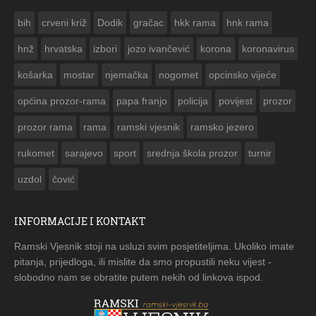
ČESTITKA RAMSKOG VJESNIKA ZA USKRS 2023. GODINE
bih
crveni križ
Dodik
gračac
hkk rama
hnk rama


hnž
hrvatska
izbori
jozo ivančević
korona
koronavirus
košarka
mostar
njemačka
nogomet
opcinsko vijeće
općina prozor-rama
papa franjo
policija
povijest
prozor
prozor rama
rama
ramski vjesnik
ramsko jezero
rukomet
sarajevo
sport
srednja škola prozor
turnir
uzdol
čović
INFORMACIJE I KONTAKT
Ramski Vjesnik stoji na usluzi svim posjetiteljima. Ukoliko imate
pitanja, prijedloga, ili mislite da smo propustili neku vijest -
slobodno nam se obratite putem nekih od linkova ispod.