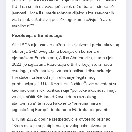
političkih procesa i reformi koje bi ubrzale put BiH prema
EU. I da se tih stavova još uvijek drže, barem što se tiče
javnosti. Hoće li u međusobnom dijalogu iza zatvorenih
vrata ipak utišati svoj politički egoizam i oživjeti “savez
stabilnosti”?
Rezolucija u Bundestagu
Ali ni SDA nije ostajao dužan –inicijativom i preko aktivnog
lobiranja SPD-ovog člana bošnjačkih korijena u
njemačkom Bundestagu, Adisa Ahmetovića, u tom tijelu
2022. je izglasana Rezolucija o BiH u kojoj se, između
ostaloga, traže sankcije za nacionaliste i distanciranje
Hrvatske i Srbije od njih i ukidanje ‘legitimnog
predstavljanja’. U toj Rezoluciji Dodik i Čović navedeni su
kao nacionalistički političari čije “političke aktivnosti imaju
za cilj uništiti BiH kao državu i dom raznolikog
stanovništva” te ističu kako je to “prijetnja miru u
jugoistočnoj Europi“, te da na to EU treba odgovoriti.
U rujnu 2022. godine Izetbegović je otvoreno priznao:
“Kada su u pitanju diplomati, u veleposlanstvima je