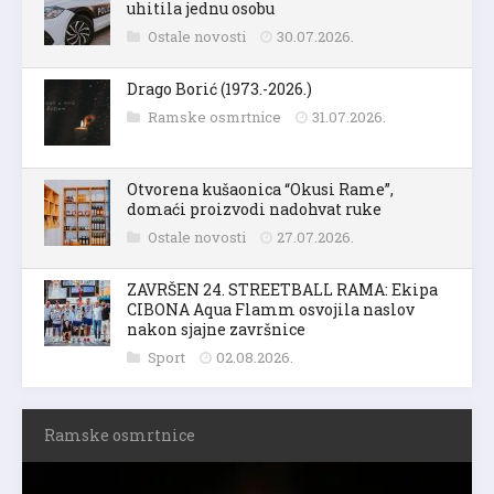
uhitila jednu osobu
Ostale novosti
30.07.2026.
Drago Borić (1973.-2026.)
Ramske osmrtnice
31.07.2026.
Otvorena kušaonica “Okusi Rame”,
domaći proizvodi nadohvat ruke
Ostale novosti
27.07.2026.
ZAVRŠEN 24. STREETBALL RAMA: Ekipa
CIBONA Aqua Flamm osvojila naslov
nakon sjajne završnice
Sport
02.08.2026.
Ramske osmrtnice