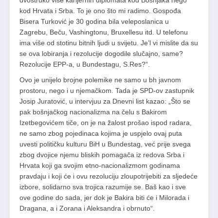
dvostruko više karijernih diplomata kod Bošnjaka nego
kod Hrvata i Srba. To je ono što mi radimo. Gospođa
Bisera Turković je 30 godina bila veleposlanica u
Zagrebu, Beču, Vashingtonu, Bruxellesu itd. U telefonu
ima više od stotinu bitnih ljudi u svijetu. Je’l vi mislite da su
se ova lobiranja i rezolucije dogodile slučajno, same?
Rezolucije EPP-a, u Bundestagu, S.Res?“.
Ovo je unijelo brojne polemike ne samo u bh javnom
prostoru, nego i u njemačkom. Tada je SPD-ov zastupnik
Josip Juratović, u intervjuu za Dnevni list kazao: „Što se
pak bošnjačkog nacionalizma na čelu s Bakirom
Izetbegovićem tiče, on je na žalost prošao ispod radara,
ne samo zbog pojedinaca kojima je uspjelo ovaj puta
uvesti političku kulturu BiH u Bundestag, već prije svega
zbog dvojice njemu bliskih pomagača iz redova Srba i
Hrvata koji ga svojim etno-nacionalizmom godinama
pravdaju i koji će i ovu rezoluciju zloupotrijebiti za sljedeće
izbore, solidarno sva trojica razumije se. Baš kao i sve
ove godine do sada, jer dok je Bakira biti će i Milorada i
Dragana, a i Zorana i Aleksandra i obrnuto“.