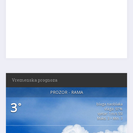
Vremenska prognoza
PROZOR - RAMA
3
°
blaga naoblaka
vlaga: 97%
vjetar: 1m/s SSI
Maks. 3 • Min. 3