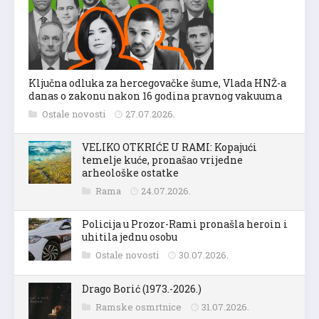
Ključna odluka za hercegovačke šume, Vlada HNŽ-a
danas o zakonu nakon 16 godina pravnog vakuuma
Ostale novosti
27.07.2026.
VELIKO OTKRIĆE U RAMI: Kopajući
temelje kuće, pronašao vrijedne
arheološke ostatke
Rama
24.07.2026.
Policija u Prozor-Rami pronašla heroin i
uhitila jednu osobu
Ostale novosti
30.07.2026.
Drago Borić (1973.-2026.)
Ramske osmrtnice
31.07.2026.