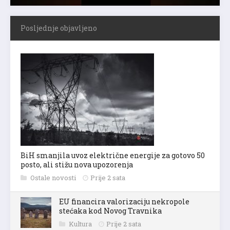
Posljednje objavljeno
BiH smanjila uvoz električne energije za gotovo 50
posto, ali stižu nova upozorenja
Ostale novosti
Prije 2 sata
EU financira valorizaciju nekropole
stećaka kod Novog Travnika
Kultura
Prije 2 sata