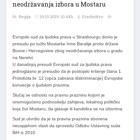
neodržavanja izbora u Mostaru
Regija
29.10.2019. 10:44h
Uredništvo
Evropski sud za ljudska prava u Strasbourgu donio je
presudu po tužbi Mostarke Irme Baralije protiv države
Bosne i Hercegovine zbog neodržavanja izbora u gradu
na Neretvi.
U današnjoj presudi Evropski sud za ljudska prava
jednoglasno je presudio da je postojalo kršenje člana 1.
Protokola br. 12 (opća zabrana diskriminacije) Evropske
konvecije o ljudskim pravima.
Slučaj se odnosio na pravnu prazninu kojom je
onemogućeno podnositelju zahtjeva, lokalnog političku
koja živi Mostaru, da glasuje ili kandidira se na izborima.
Sud je utvrdio da je ta pravna praznina stvorena
neuspjehom vlasti da sprovedu Odluku Ustavnog suda
BiH iz 2010.