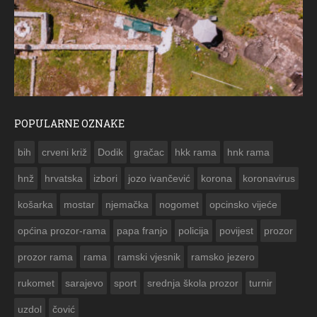
POPULARNE OZNAKE
ČESTITKA RAMSKOG VJESNIKA ZA USKRS 2023. GODINE
bih
crveni križ
Dodik
gračac
hkk rama
hnk rama


hnž
hrvatska
izbori
jozo ivančević
korona
koronavirus
košarka
mostar
njemačka
nogomet
opcinsko vijeće
općina prozor-rama
papa franjo
policija
povijest
prozor
prozor rama
rama
ramski vjesnik
ramsko jezero
rukomet
sarajevo
sport
srednja škola prozor
turnir
uzdol
čović