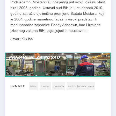
Podsjećamo, Mostarci su posljednji put svoju lokalnu vlast
birali 2008. godine. Ustavni sud BiH je u studenom 2010.
godine zatražio djelimičnu promjenu Statuta Mostara, koji
je 2004. godine nametnuo tadašnji visoki predstavnik
međunarodne zajednice Paddy Ashdown, kao i izmjene
Izbornog zakona BiH, ocjenjujući ih neustavnim.
/Izvor: Klix.ba/
OZNAKE
izbori
mostar
presuda
sud za ljudska prava