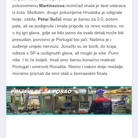
poluvremenu
Martinezova
momčad imala je šest udaraca
iz kuta. Međutim, drugo poluvrijeme Hrvatska je odigrala
bolje, zabila,
Petar Sučić
imao je šansu za 2:0, potom
pala, ali se podignula i imala prigode za novo vodstvo, no
u toj igri glava, gdje se bilo jasno da svaki detalj može biti
presudan, ponovno je Portugal bio jači. Našima je i
suđenje unijelo nervozu. Junački su se borili, do kraja,
odlaze s SP-a uzdignutih glava, ali moglo je više. Puno
više. I to će boljeti. Imali smo šansu konačno matirati
Portugal i umiroviti Ronalda. Nismo i nakon dvije medalje
moramo priznati da smo stali u šesnaestini finala.