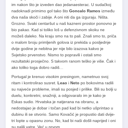
im nakon što je izveden dao jedanaesterac. U sudačkoj
nadoknadi primimo gol tako što
Goncalo Ramos
između
dva naša skoči i zabije. A oni niti da ga izguraju. Ništa.
Grozno. Svaki centaršut u naš kazneni prostor ponovno je
bio pakao. Kad si toliko loš u defenzivnom skoku ne
možeš daleko. Na kraju smo na to pali. Znali smo to, priča
o malom broju primljenih golova iz prekida u posljednje
dvije godine je nebitna jer nije bilo izazova kakvo je
Svjetsko prvenstvo. Nismo to popravili i ostali smo
rezultatski prosječno. S takvom ranom teško je više. Čak i
ako toliko toga dobro radiš…
Portugal je krenuo visokim presingom, nametnuo svoj
ritam i kontrolirao susret.
Leao
i
Neto
po bokovima radili
su najveće probleme, imali su posjed i prilike. Bili su bolji u
duelu, konkretni, snažniji, a odgovaralo im je kako je
Eskas sudio. Hrvatska je natjerana na obranu, a
nedostajao je dobar i točan pad kad bi netko ušprintao u
dubinu ili se otvorio. Samo Kovačić je propustio dati dvije-
tri lopte u opasnu zonu. No, kad bi naši došli naprijed i oni
su palili vatre. Već u prvom