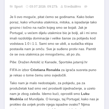
Sport
03.07.2026. 09:27h
Uredništvo
Je li ovo moguće, pitat ćemo se godinama. Kako bolan
poraz, kako vrhunska utakmica, mitska, a ispadanje tako
grozno i točno na način kojeg smo se bojali. Jak je
Portugal, u većem dijelu utakmice bio je bolji, ali i mi smo
imali razdoblja dominacije i velike šanse za pobjedu kod
vodstava 1:0 i 1:1. Sami smo se ubili, a sudačka ekipa
postavila nam je omču. Sve je suđeno protiv nas. Pamtit
će se ova utakmica po mnogočemu, ali po zlu.
Piše:
Dražen Antolić iz Kanade, Sportske.jutarnji.hr
FIFA-in izbor
Cristiana Ronalda
za igrača susreta puno
je rekao o tome čemu smo svjedočili.
Tako nam je malo nedostajalo, za pobjedu, pa za
produžetak kad smo već proslavili izjednačenje, a uzeto
nam je zbog zaleđa. Idemo kući, oprostili smo
Luku
Modrića
od Mundijala. O kvragu, taj Portugal, kako nas je
prokleo da uvijek protiv njega ispadne ovako? Njima