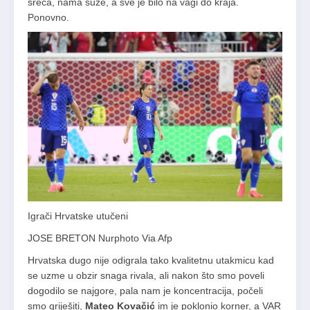
sreća, nama suze, a sve je bilo na vagi do kraja.
Ponovno.
Igrači Hrvatske utučeni
JOSE BRETON Nurphoto Via Afp
Hrvatska dugo nije odigrala tako kvalitetnu utakmicu kad
se uzme u obzir snaga rivala, ali nakon što smo poveli
dogodilo se najgore, pala nam je koncentracija, počeli
smo griješiti,
Mateo Kovačić
im je poklonio korner, a VAR