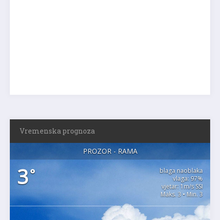
Vremenska prognoza
PROZOR - RAMA
3
°
blaga naoblaka
vlaga: 97%
vjetar: 1m/s SSI
Maks. 3 • Min. 3