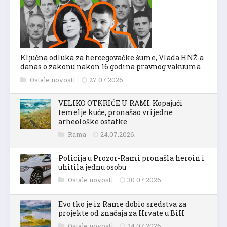
Ključna odluka za hercegovačke šume, Vlada HNŽ-a
danas o zakonu nakon 16 godina pravnog vakuuma
Ostale novosti
27.07.2026.
VELIKO OTKRIĆE U RAMI: Kopajući
temelje kuće, pronašao vrijedne
arheološke ostatke
Rama
24.07.2026.
Policija u Prozor-Rami pronašla heroin i
uhitila jednu osobu
Ostale novosti
30.07.2026.
Evo tko je iz Rame dobio sredstva za
projekte od značaja za Hrvate u BiH
Ostale novosti
24.07.2026.