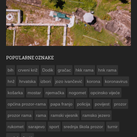
POPULARNE OZNAKE
ČESTITKA RAMSKOG VJESNIKA ZA USKRS 2023. GODINE
bih
crveni križ
Dodik
gračac
hkk rama
hnk rama


hnž
hrvatska
izbori
jozo ivančević
korona
koronavirus
košarka
mostar
njemačka
nogomet
opcinsko vijeće
općina prozor-rama
papa franjo
policija
povijest
prozor
prozor rama
rama
ramski vjesnik
ramsko jezero
rukomet
sarajevo
sport
srednja škola prozor
turnir