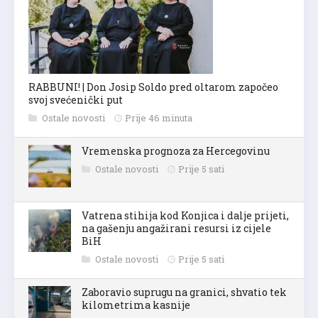
RABBUNI! | Don Josip Soldo pred oltarom započeo
svoj svećenički put
Ostale novosti
Prije 46 minuta
Vremenska prognoza za Hercegovinu
Ostale novosti
Prije 5 sati
Vatrena stihija kod Konjica i dalje prijeti,
na gašenju angažirani resursi iz cijele
BiH
Ostale novosti
Prije 5 sati
Zaboravio suprugu na granici, shvatio tek
kilometrima kasnije