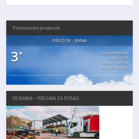
Vremenska prognoza
PROZOR - RAMA
3
°
blaga naoblaka
vlaga: 97%
vjetar: 1m/s SSI
Maks. 3 • Min. 3
GS RAMA – PRIJAVA ZA POSAO