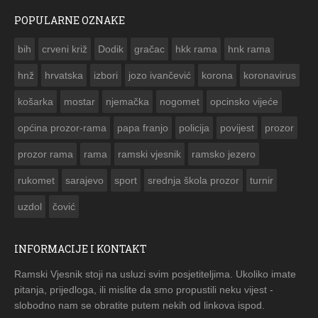
POPULARNE OZNAKE
ČESTITKA RAMSKOG VJESNIKA ZA USKRS 2023. GODINE
bih
crveni križ
Dodik
gračac
hkk rama
hnk rama


hnž
hrvatska
izbori
jozo ivančević
korona
koronavirus
košarka
mostar
njemačka
nogomet
opcinsko vijeće
općina prozor-rama
papa franjo
policija
povijest
prozor
prozor rama
rama
ramski vjesnik
ramsko jezero
rukomet
sarajevo
sport
srednja škola prozor
turnir
uzdol
čović
INFORMACIJE I KONTAKT
Ramski Vjesnik stoji na usluzi svim posjetiteljima. Ukoliko imate
pitanja, prijedloga, ili mislite da smo propustili neku vijest -
slobodno nam se obratite putem nekih od linkova ispod.