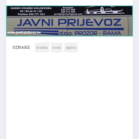
OZNAKE
Bradina
konjic
pljačka