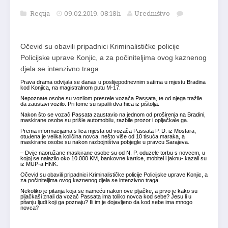
Regija
09.02.2019. 08:18h
Uredništvo
Očevid su obavili pripadnici Kriminalističke policije
Policijske uprave Konjic, a za počiniteljima ovog kaznenog
djela se intenzivno traga
Prava drama odvijala se danas u poslijepodnevnim satima u mjestu Bradina
kod Konjica, na magistralnom putu M-17.
Nepoznate osobe su vozilom presrele vozača Passata, te od njega tražile
da zaustavi vozilo. Pri tome su ispalili dva hica iz pištolja.
Nakon što se vozač Passata zaustavio na jednom od proširenja na Bradini,
maskirane osobe su prišle automobilu, razbile prozor i opljačkale ga.
Prema informacijama s lica mjesta od vozača Passata P. D. iz Mostara,
otuđena je velika količina novca, nešto više od 10 tisuća maraka, a
maskirane osobe su nakon razbojništva pobjegle u pravcu Sarajeva.
– Dvije naoružane maskirane osobe su od N. P. oduzele torbu s novcem, u
kojoj se nalazilo oko 10.000 KM, bankovne kartice, mobitel i jaknu- kazali su
iz MUP-a HNK.
Očevid su obavili pripadnici Kriminalističke policije Policijske uprave Konjic, a
za počiniteljima ovog kaznenog djela se intenzivno traga.
Nekoliko je pitanja koja se nameću nakon ove pljačke, a prvo je kako su
pljačkaši znali da vozač Passata ima toliko novca kod sebe? Jesu li u
pitanju ljudi koji ga poznaju? Ili im je dojavljeno da kod sebe ima mnogo
novca?