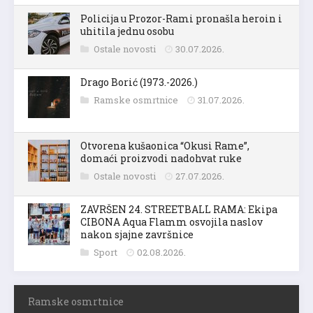
Policija u Prozor-Rami pronašla heroin i
uhitila jednu osobu
Ostale novosti
30.07.2026.
Drago Borić (1973.-2026.)
Ramske osmrtnice
31.07.2026.
Otvorena kušaonica “Okusi Rame”,
domaći proizvodi nadohvat ruke
Ostale novosti
27.07.2026.
ZAVRŠEN 24. STREETBALL RAMA: Ekipa
CIBONA Aqua Flamm osvojila naslov
nakon sjajne završnice
Sport
02.08.2026.
Ramske osmrtnice