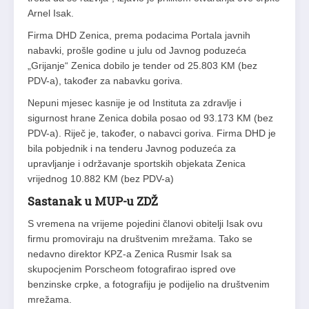
Arnel Isak.
Firma DHD Zenica, prema podacima Portala javnih
nabavki, prošle godine u julu od Javnog poduzeća
„Grijanje“ Zenica dobilo je tender od 25.803 KM (bez
PDV-a), također za nabavku goriva.
Nepuni mjesec kasnije je od Instituta za zdravlje i
sigurnost hrane Zenica dobila posao od 93.173 KM (bez
PDV-a). Riječ je, također, o nabavci goriva. Firma DHD je
bila pobjednik i na tenderu Javnog poduzeća za
upravljanje i održavanje sportskih objekata Zenica
vrijednog 10.882 KM (bez PDV-a)
Sastanak u MUP-u ZDŽ
S vremena na vrijeme pojedini članovi obitelji Isak ovu
firmu promoviraju na društvenim mrežama. Tako se
nedavno direktor KPZ-a Zenica Rusmir Isak sa
skupocjenim Porscheom fotografirao ispred ove
benzinske crpke, a fotografiju je podijelio na društvenim
mrežama.