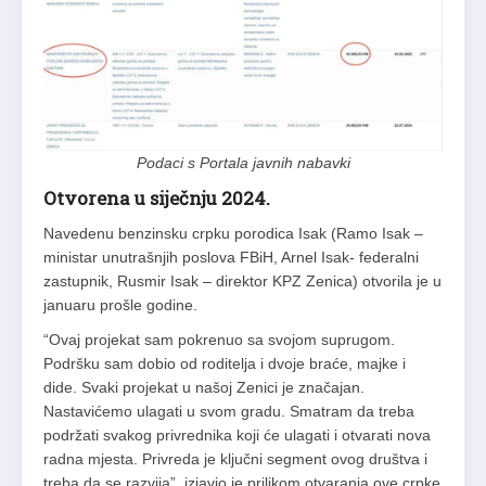
Podaci s Portala javnih nabavki
Otvorena u siječnju 2024.
Navedenu benzinsku crpku porodica Isak (Ramo Isak –
ministar unutrašnjih poslova FBiH, Arnel Isak- federalni
zastupnik, Rusmir Isak – direktor KPZ Zenica) otvorila je u
januaru prošle godine.
“Ovaj projekat sam pokrenuo sa svojom suprugom.
Podršku sam dobio od roditelja i dvoje braće, majke i
dide. Svaki projekat u našoj Zenici je značajan.
Nastavićemo ulagati u svom gradu. Smatram da treba
podržati svakog privrednika koji će ulagati i otvarati nova
radna mjesta. Privreda je ključni segment ovog društva i
treba da se razvija”, izjavio je prilikom otvaranja ove crpke