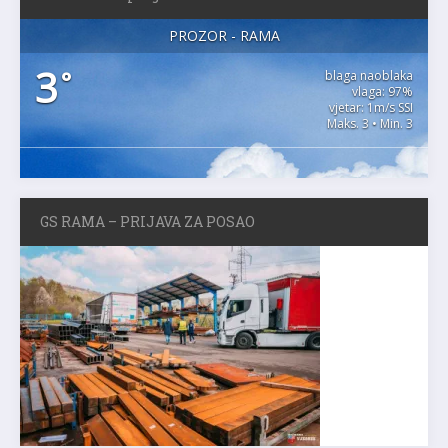
PROZOR - RAMA
3
°
blaga naoblaka
vlaga: 97%
vjetar: 1m/s SSI
Maks. 3 • Min. 3
GS RAMA – PRIJAVA ZA POSAO