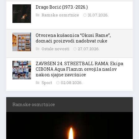
Drago Borić (1973.-2026.)
Ramske osmrtnice
31.07.2026.
Otvorena kušaonica “Okusi Rame”,
domaći proizvodi nadohvat ruke
Ostale novosti
27.07.2026.
ZAVRŠEN 24. STREETBALL RAMA: Ekipa
CIBONA Aqua Flamm osvojila naslov
nakon sjajne završnice
Sport
02.08.2026.
Ramske osmrtnice