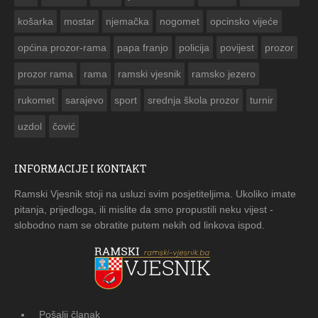
košarka
mostar
njemačka
nogomet
opcinsko vijeće
općina prozor-rama
papa franjo
policija
povijest
prozor
prozor rama
rama
ramski vjesnik
ramsko jezero
rukomet
sarajevo
sport
srednja škola prozor
turnir
uzdol
čović
INFORMACIJE I KONTAKT
Ramski Vjesnik stoji na usluzi svim posjetiteljima. Ukoliko imate
pitanja, prijedloga, ili mislite da smo propustili neku vijest -
slobodno nam se obratite putem nekih od linkova ispod.
Pošalji članak