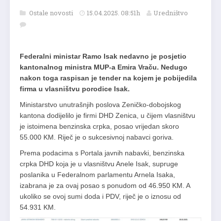
Ostale novosti
15.04.2025. 08:51h
Uredništvo
Federalni ministar Ramo Isak nedavno je posjetio
kantonalnog ministra MUP-a Emira Vraču. Nedugo
nakon toga raspisan je tender na kojem je pobijedila
firma u vlasništvu porodice Isak.
Ministarstvo unutrašnjih poslova Zeničko-dobojskog
kantona dodijelilo je firmi DHD Zenica, u čijem vlasništvu
je istoimena benzinska crpka, posao vrijedan skoro
55.000 KM. Riječ je o sukcesivnoj nabavci goriva.
Prema podacima s Portala javnih nabavki, benzinska
crpka DHD koja je u vlasništvu Anele Isak, supruge
poslanika u Federalnom parlamentu Arnela Isaka,
izabrana je za ovaj posao s ponudom od 46.950 KM. A
ukoliko se ovoj sumi doda i PDV, riječ je o iznosu od
54.931 KM.