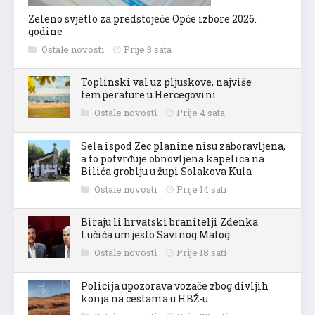
Zeleno svjetlo za predstojeće Opće izbore 2026.
godine
Ostale novosti
Prije 3 sata
Toplinski val uz pljuskove, najviše
temperature u Hercegovini
Ostale novosti
Prije 4 sata
Sela ispod Zec planine nisu zaboravljena,
a to potvrđuje obnovljena kapelica na
Bilića groblju u župi Solakova Kula
Ostale novosti
Prije 14 sati
Biraju li hrvatski branitelji Zdenka
Lučića umjesto Savinog Malog
Ostale novosti
Prije 18 sati
Policija upozorava vozače zbog divljih
konja na cestama u HBŽ-u