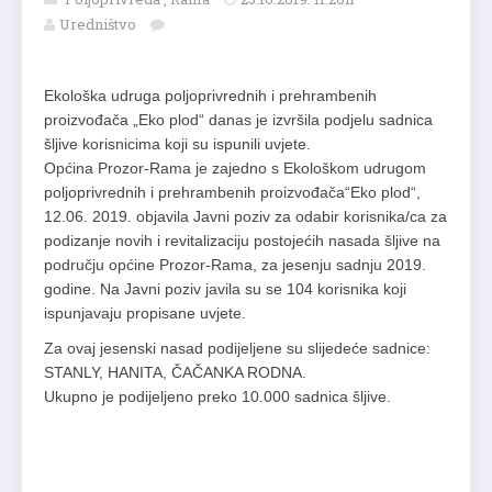
Uredništvo
Ekološka udruga poljoprivrednih i prehrambenih
proizvođača „Eko plod“ danas je izvršila podjelu sadnica
šljive korisnicima koji su ispunili uvjete.
Općina Prozor-Rama je zajedno s Ekološkom udrugom
poljoprivrednih i prehrambenih proizvođača“Eko plod“,
12.06. 2019. objavila Javni poziv za odabir korisnika/ca za
podizanje novih i revitalizaciju postojećih nasada šljive na
području općine Prozor-Rama, za jesenju sadnju 2019.
godine. Na Javni poziv javila su se 104 korisnika koji
ispunjavaju propisane uvjete.
Za ovaj jesenski nasad podijeljene su slijedeće sadnice:
STANLY, HANITA, ČAČANKA RODNA.
Ukupno je podijeljeno preko 10.000 sadnica šljive.