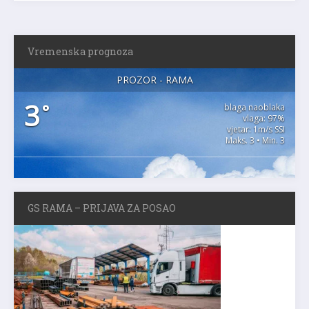
Vremenska prognoza
PROZOR - RAMA
3
°
blaga naoblaka
vlaga: 97%
vjetar: 1m/s SSI
Maks. 3 • Min. 3
GS RAMA – PRIJAVA ZA POSAO