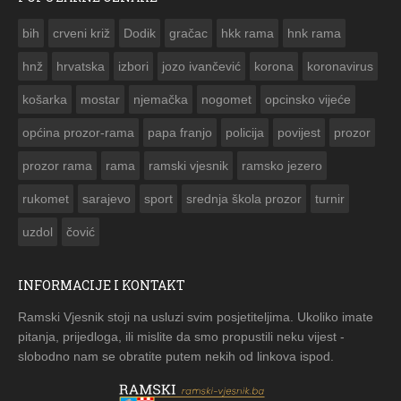
ČESTITKA RAMSKOG VJESNIKA ZA USKRS 2023. GODINE
bih
crveni križ
Dodik
gračac
hkk rama
hnk rama


hnž
hrvatska
izbori
jozo ivančević
korona
koronavirus
košarka
mostar
njemačka
nogomet
opcinsko vijeće
općina prozor-rama
papa franjo
policija
povijest
prozor
prozor rama
rama
ramski vjesnik
ramsko jezero
rukomet
sarajevo
sport
srednja škola prozor
turnir
uzdol
čović
INFORMACIJE I KONTAKT
Ramski Vjesnik stoji na usluzi svim posjetiteljima. Ukoliko imate
pitanja, prijedloga, ili mislite da smo propustili neku vijest -
slobodno nam se obratite putem nekih od linkova ispod.