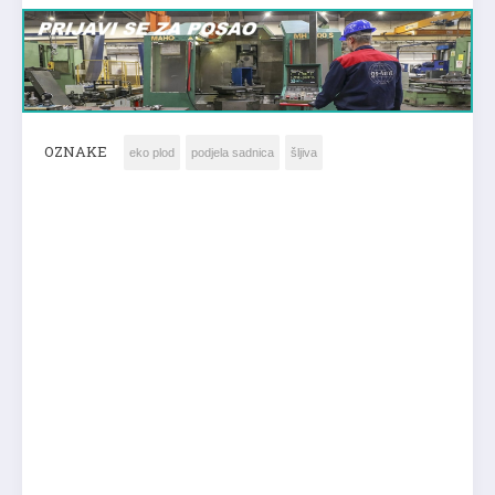
OZNAKE
eko plod
podjela sadnica
šljiva