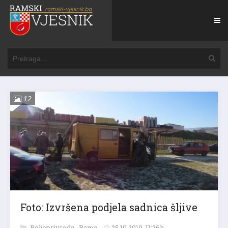
12
Foto: Izvršena podjela sadnica šljive
Poljoprivreda
,
Rama
25.10.2019. 11:26h