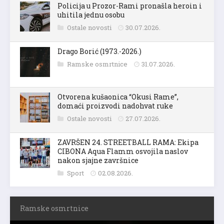
Policija u Prozor-Rami pronašla heroin i
uhitila jednu osobu
Ostale novosti
30.07.2026.
Drago Borić (1973.-2026.)
Ramske osmrtnice
31.07.2026.
Otvorena kušaonica “Okusi Rame”,
domaći proizvodi nadohvat ruke
Ostale novosti
27.07.2026.
ZAVRŠEN 24. STREETBALL RAMA: Ekipa
CIBONA Aqua Flamm osvojila naslov
nakon sjajne završnice
Sport
02.08.2026.
Ramske osmrtnice