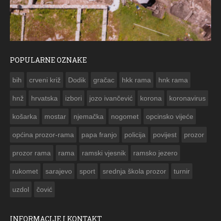
POPULARNE OZNAKE
ČESTITKA RAMSKOG VJESNIKA ZA USKRS 2023. GODINE
bih
crveni križ
Dodik
gračac
hkk rama
hnk rama


hnž
hrvatska
izbori
jozo ivančević
korona
koronavirus
košarka
mostar
njemačka
nogomet
opcinsko vijeće
općina prozor-rama
papa franjo
policija
povijest
prozor
prozor rama
rama
ramski vjesnik
ramsko jezero
rukomet
sarajevo
sport
srednja škola prozor
turnir
uzdol
čović
INFORMACIJE I KONTAKT