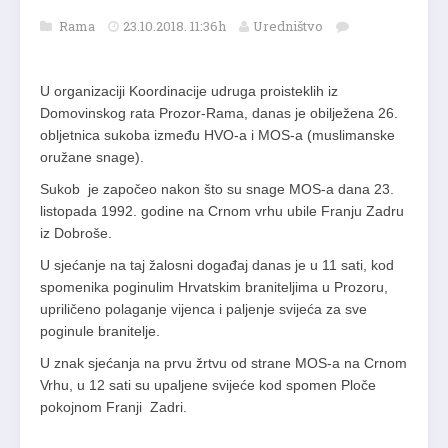
Rama
23.10.2018. 11:36h
Uredništvo
U organizaciji Koordinacije udruga proisteklih iz
Domovinskog rata Prozor-Rama, danas je obilježena 26.
obljetnica sukoba između HVO-a i MOS-a (muslimanske
oružane snage).
Sukob je započeo nakon što su snage MOS-a dana 23.
listopada 1992. godine na Crnom vrhu ubile Franju Zadru
iz Dobroše.
U sjećanje na taj žalosni događaj danas je u 11 sati, kod
spomenika poginulim Hrvatskim braniteljima u Prozoru,
upriličeno polaganje vijenca i paljenje svijeća za sve
poginule branitelje.
U znak sjećanja na prvu žrtvu od strane MOS-a na Crnom
Vrhu, u 12 sati su upaljene svijeće kod spomen Ploče
pokojnom Franji Zadri.