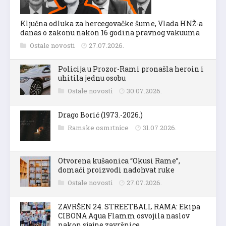
Ključna odluka za hercegovačke šume, Vlada HNŽ-a
danas o zakonu nakon 16 godina pravnog vakuuma
Ostale novosti
27.07.2026.
Policija u Prozor-Rami pronašla heroin i
uhitila jednu osobu
Ostale novosti
30.07.2026.
Drago Borić (1973.-2026.)
Ramske osmrtnice
31.07.2026.
Otvorena kušaonica “Okusi Rame”,
domaći proizvodi nadohvat ruke
Ostale novosti
27.07.2026.
ZAVRŠEN 24. STREETBALL RAMA: Ekipa
CIBONA Aqua Flamm osvojila naslov
nakon sjajne završnice