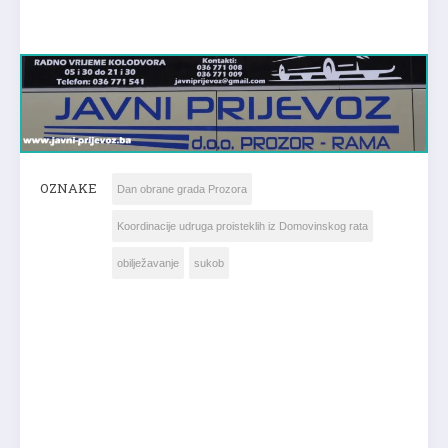
OZNAKE
Dan obrane grada Prozora
Koordinacije udruga proisteklih iz Domovinskog rata
obilježavanje
sukob