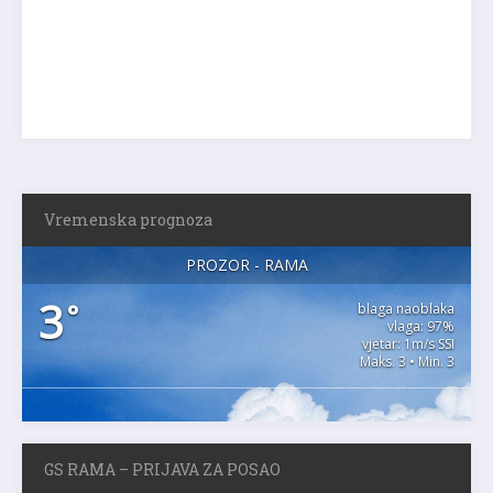
Vremenska prognoza
PROZOR - RAMA
3
°
blaga naoblaka
vlaga: 97%
vjetar: 1m/s SSI
Maks. 3 • Min. 3
GS RAMA – PRIJAVA ZA POSAO