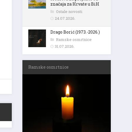
značaja za Hrvate u BiH
Ostale novosti
24.07.2026.
Drago Borić (1973.-2026.)
Ramske osmrtnice
31.07.2026.
Ramske osmrtnice