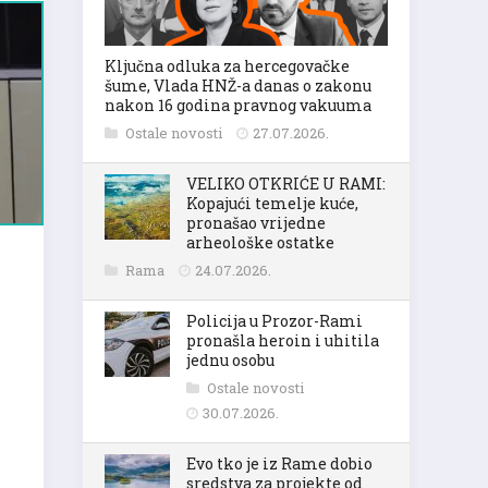
Ključna odluka za hercegovačke
šume, Vlada HNŽ-a danas o zakonu
nakon 16 godina pravnog vakuuma
Ostale novosti
27.07.2026.
VELIKO OTKRIĆE U RAMI:
Kopajući temelje kuće,
pronašao vrijedne
arheološke ostatke
Rama
24.07.2026.
Policija u Prozor-Rami
pronašla heroin i uhitila
jednu osobu
Ostale novosti
30.07.2026.
Evo tko je iz Rame dobio
sredstva za projekte od