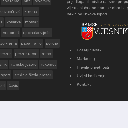
hnk rama
hnž
hrvatska
prijedloga, ili mislite da smo propu
vijest - slobodno nam se obratite
zo ivančević
korona
nekih od linkova ispod.
us
košarka
mostar
nogomet
opcinsko vijeće
ozor-rama
papa franjo
policija
Pošalji članak
prozor
prozor rama
rama
AMSKOG VJESNIKA ZA
Marketing
 GODINE
snik
ramsko jezero
rukomet
Pravila privatnosti
sport
srednja škola prozor
Uvjeti korištenja
Kontakt
dol
čović