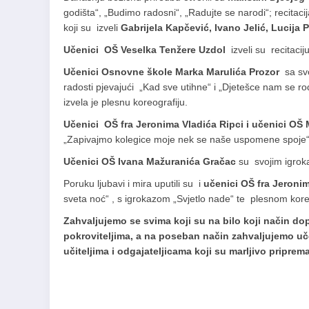
godišta“, „Budimo radosni“, „Radujte se narodi“; recita
koji su izveli
Gabrijela Kapčević, Ivano Jelić, Lucija P
Učenici OŠ Veselka Tenžere Uzdol
izveli su recitacij
Učenici Osnovne škole Marka Marulića Prozor
sa svo
radosti pjevajući „Kad sve utihne“ i „Djetešce nam se ro
izvela je plesnu koreografiju.
Učenici OŠ fra Jeronima Vladića Ripci i učenici OŠ
„Zapivajmo kolegice moje nek se naše uspomene spoje“
Učenici OŠ Ivana Mažuranića Gračac
su svojim igroka
Poruku ljubavi i mira uputili su i
učenici OŠ fra Jeronim
sveta noć“ , s igrokazom „Svjetlo nade“ te plesnom kor
Zahvaljujemo se svima koji su na bilo koji način dop
pokroviteljima, a na poseban način zahvaljujemo uče
učiteljima i odgajateljicama koji su marljivo priprem