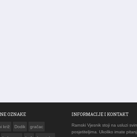
NE OZNAKE
INFORMACIJE I KONTAKT
Ramski Vjesnik stoji na usluzi svi
i križ
Dodik
gračac
posjetiteljima. Ukoliko imate pitanj