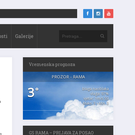
sti
Galerije
Vremenska prognoza
PROZOR - RAMA
3
°
blaga naoblaka
vlaga: 97%
vjetar: 1m/s SSI
a
Maks. 3 • Min. 3
GS RAMA – PRIJAVA ZA POSAO
e