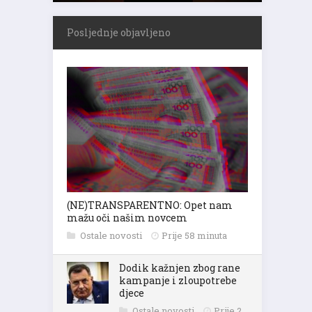
Posljednje objavljeno
(NE)TRANSPARENTNO: Opet nam
mažu oči našim novcem
Ostale novosti
Prije 58 minuta
Dodik kažnjen zbog rane
kampanje i zloupotrebe
djece
Ostale novosti
Prije 2