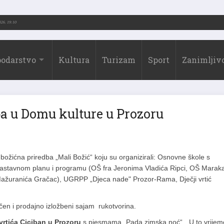
6.)
31.07.2026. 19:10
odarstvo
Kultura
Turizam
Sport
Zanimljivo
ba u Domu kulture u Prozoru
ožićna priredba „Mali Božić“ koju su organizirali: Osnovne škole s
astavnom planu i programu (OŠ fra Jeronima Vladića Ripci, OŠ Marak
ažuranića Gračac), UGRPP „Djeca nade" Prozor-Rama, Dječji vrtić
ičen i prodajno izložbeni sajam rukotvorina.
vrtića Ciciban u Prozoru
s pjesmama „Pada zimska noć“, „U to vrijem