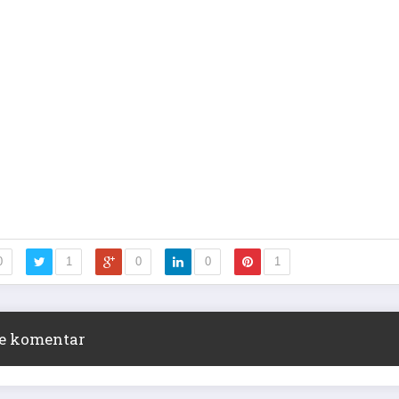
0
1
0
0
1
ite komentar