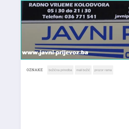
OZNAKE
božićna priredba
mali božić
prozor rama