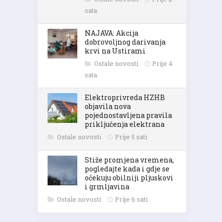
sata
NAJAVA: Akcija
dobrovoljnog darivanja
krvi na Ustirami
Ostale novosti
Prije 4
sata
Elektroprivreda HZHB
objavila nova
pojednostavljena pravila
priključenja elektrana
Ostale novosti
Prije 5 sati
Stiže promjena vremena,
pogledajte kada i gdje se
očekuju obilniji pljuskovi
i grmljavina
Ostale novosti
Prije 6 sati