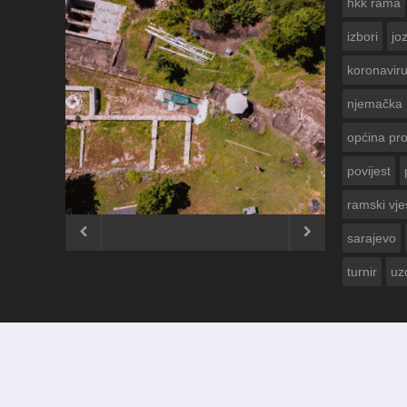
hkk rama
izbori
jo
koronavir
njemačka
općina pr
povijest
ČESTITKA R
USKRS 2023.
ramski vje


sarajevo
turnir
uz
© 2012 - 2026
Ramski Vjesnik
. Sva prava pridržana.
Izrada i održavanje:
KRAFTBIT | studio development