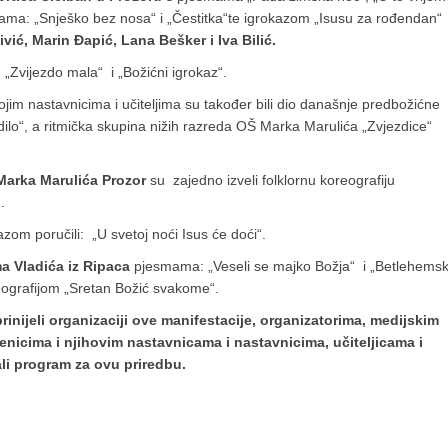
cijama: „Snješko bez nosa“ i „Čestitka“te igrokazom „Isusu za rođendan“
ivić, Marin Đapić, Lana Bešker i Iva Bilić.
u „Zvijezdo mala“ i „Božićni igrokaz“.
jim nastavnicima i učiteljima su također bili dio današnje predbožićne
dilo“, a ritmička skupina nižih razreda OŠ Marka Marulića „Zvjezdice“
 Marka Marulića Prozor
su zajedno izveli folklornu koreografiju
.
zom poručili: „U svetoj noći Isus će doći“.
a Vladića iz Ripaca
pjesmama: „Veseli se majko Božja“ i „Betlehems
eografijom „Sretan Božić svakome“.
rinijeli organizaciji ove manifestacije, organizatorima, medijskim
nicima i njihovim nastavnicama i nastavnicima, učiteljicama i
ali program za ovu priredbu.