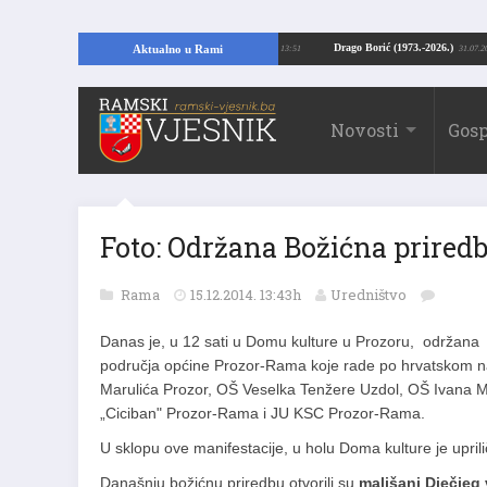
ći temelje kuće, pronašao vrijedne arheološke ostatke
Drago Borić (1973.-202
Aktualno u Rami
24.07.2026. 13:51
Novosti
Gosp
Foto: Održana Božićna prired
Rama
15.12.2014. 13:43h
Uredništvo
Danas je, u 12 sati u Domu kulture u Prozoru, održana b
područja općine Prozor-Rama koje rade po hrvatskom n
Marulića Prozor, OŠ Veselka Tenžere Uzdol, OŠ Ivana M
„Ciciban" Prozor-Rama i JU KSC Prozor-Rama.
U sklopu ove manifestacije, u holu Doma kulture je upril
Današnju božićnu priredbu otvorili su
mališani Dječjeg 