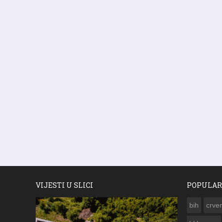
VIJESTI U SLICI
POPULAR
bih
crven