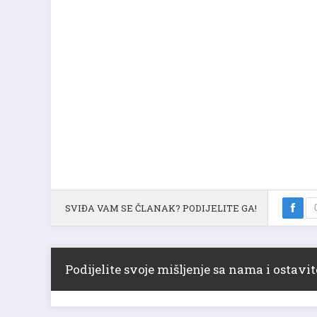
SVIĐA VAM SE ČLANAK? PODIJELITE GA!
Podijelite svoje mišljenje sa nama i ostav