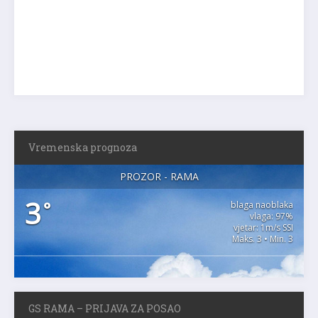
Vremenska prognoza
PROZOR - RAMA
3
°
blaga naoblaka
vlaga: 97%
vjetar: 1m/s SSI
Maks. 3 • Min. 3
GS RAMA – PRIJAVA ZA POSAO