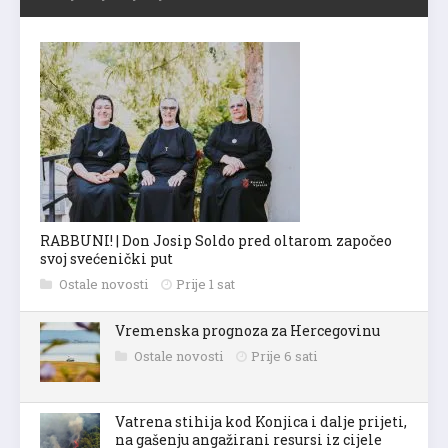
RABBUNI! | Don Josip Soldo pred oltarom započeo
svoj svećenički put
Ostale novosti
Prije 1 sat
Vremenska prognoza za Hercegovinu
Ostale novosti
Prije 6 sati
Vatrena stihija kod Konjica i dalje prijeti,
na gašenju angažirani resursi iz cijele