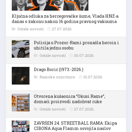
Ključna odluka za hercegovačke šume, Vlada HNŽ-a
danas o zakonu nakon 16 godina pravnog vakuuma
Ostale novosti
27.07.2026.
Policija u Prozor-Rami pronašla heroin i
uhitila jednu osobu
Ostale novosti
30.07.2026.
Drago Borić (1973.-2026.)
Ramske osmrtnice
31.07.2026.
Otvorena kušaonica “Okusi Rame”,
domaći proizvodi nadohvat ruke
Ostale novosti
27.07.2026.
ZAVRŠEN 24. STREETBALL RAMA: Ekipa
CIBONA Aqua Flamm osvojila naslov