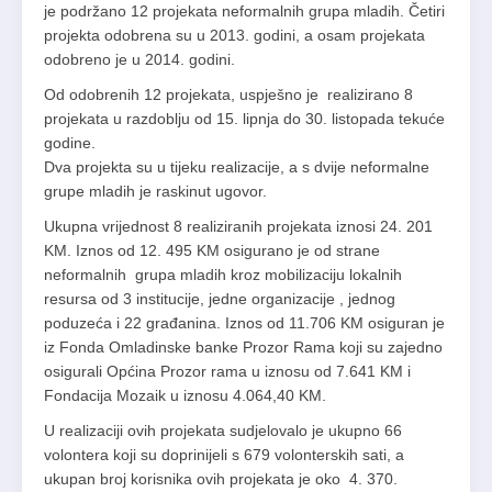
je podržano 12 projekata neformalnih grupa mladih. Četiri
projekta odobrena su u 2013. godini, a osam projekata
odobreno je u 2014. godini.
Od odobrenih 12 projekata, uspješno je realizirano 8
projekata u razdoblju od 15. lipnja do 30. listopada tekuće
godine.
Dva projekta su u tijeku realizacije, a s dvije neformalne
grupe mladih je raskinut ugovor.
Ukupna vrijednost 8 realiziranih projekata iznosi 24. 201
KM. Iznos od 12. 495 KM osigurano je od strane
neformalnih grupa mladih kroz mobilizaciju lokalnih
resursa od 3 institucije, jedne organizacije , jednog
poduzeća i 22 građanina. Iznos od 11.706 KM osiguran je
iz Fonda Omladinske banke Prozor Rama koji su zajedno
osigurali Općina Prozor rama u iznosu od 7.641 KM i
Fondacija Mozaik u iznosu 4.064,40 KM.
U realizaciji ovih projekata sudjelovalo je ukupno 66
volontera koji su doprinijeli s 679 volonterskih sati, a
ukupan broj korisnika ovih projekata je oko 4. 370.