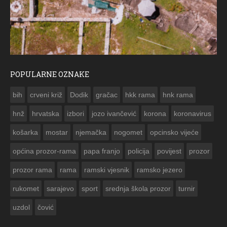
POPULARNE OZNAKE
ČESTITKA RAMSKOG VJESNIKA ZA USKRS 2023. GODINE
bih
crveni križ
Dodik
gračac
hkk rama
hnk rama


hnž
hrvatska
izbori
jozo ivančević
korona
koronavirus
košarka
mostar
njemačka
nogomet
opcinsko vijeće
općina prozor-rama
papa franjo
policija
povijest
prozor
prozor rama
rama
ramski vjesnik
ramsko jezero
rukomet
sarajevo
sport
srednja škola prozor
turnir
uzdol
čović