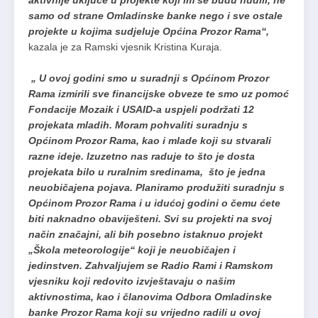
aktivnije uključe u projekte koji im se budu nudili, ne
samo od strane Omladinske banke nego i sve ostale
projekte u kojima sudjeluje Općina Prozor Rama“,
kazala je za Ramski vjesnik Kristina Kuraja.
„ U ovoj godini smo u suradnji s Općinom Prozor
Rama izmirili sve financijske obveze te smo uz pomoć
Fondacije Mozaik i USAID-a uspjeli podržati 12
projekata mladih. Moram pohvaliti suradnju s
Općinom Prozor Rama, kao i mlade koji su stvarali
razne ideje. Izuzetno nas raduje to što je dosta
projekata bilo u ruralnim sredinama, što je jedna
neuobičajena pojava. Planiramo produžiti suradnju s
Općinom Prozor Rama i u idućoj godini o čemu ćete
biti naknadno obaviješteni. Svi su projekti na svoj
način značajni, ali bih posebno istaknuo projekt
„Škola meteorologije“ koji je neuobičajen i
jedinstven. Zahvaljujem se Radio Rami i Ramskom
vjesniku koji redovito izvještavaju o našim
aktivnostima, kao i članovima Odbora Omladinske
banke Prozor Rama koji su vrijedno radili u ovoj