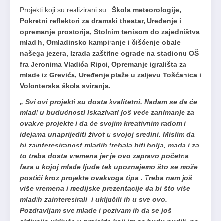
Projekti koji su realizirani su :
Škola meteorologije,
Pokretni reflektori za dramski theatar, Uređenje i
opremanje prostorija, Stolnim tenisom do zajedništva
mladih, Omladinsko kampiranje i čišćenje obale
našega jezera, Izrada zaštitne ograde na stadionu OŠ
fra Jeronima Vladića Ripci, Opremanje igrališta za
mlade iz Grevića, Uređenje plaže u zaljevu Tošćanica i
Volonterska škola sviranja.
„ Svi ovi projekti su dosta kvalitetni. Nadam se da će
mladi u budućnosti iskazivati još veće zanimanje za
ovakve projekte i da će svojim kreativnim radom i
idejama unaprijediti život u svojoj sredini. Mislim da
bi zainteresiranost mladih trebala biti bolja, mada i za
to treba dosta vremena jer je ovo zapravo početna
faza u kojoj mlade ljude tek upoznajemo što se može
postići kroz projekte ovakvoga tipa . Treba nam još
više vremena i medijske prezentacije da bi što više
mladih zainteresirali i uključili ih u sve ovo.
Pozdravljam sve mlade i pozivam ih da se još