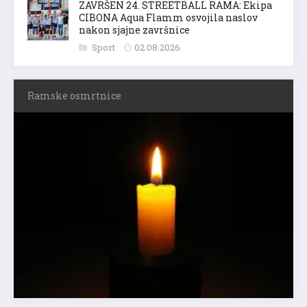
ZAVRŠEN 24. STREETBALL RAMA: Ekipa
CIBONA Aqua Flamm osvojila naslov
nakon sjajne završnice
Sport
02.08.2026.
Ramske osmrtnice