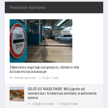
Posljednje objavljeno
Zaboravio suprugu na granici, shvatio tek
kilometrima kasnije
Ostale novosti
Prije 7 sati
GDJE SU NAŠE PARE: Milijarde od
cestarina i trošarina nestale, a autocesta
nema
Ostale novosti
Prije 10 sati