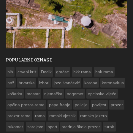
POPULARNE OZNAKE
ČESTITKA RAMSKOG VJESNIKA ZA USKRS 2023. GODINE
bih
crveni križ
Dodik
gračac
hkk rama
hnk rama


hnž
hrvatska
izbori
jozo ivančević
korona
koronavirus
košarka
mostar
njemačka
nogomet
opcinsko vijeće
općina prozor-rama
papa franjo
policija
povijest
prozor
prozor rama
rama
ramski vjesnik
ramsko jezero
rukomet
sarajevo
sport
srednja škola prozor
turnir