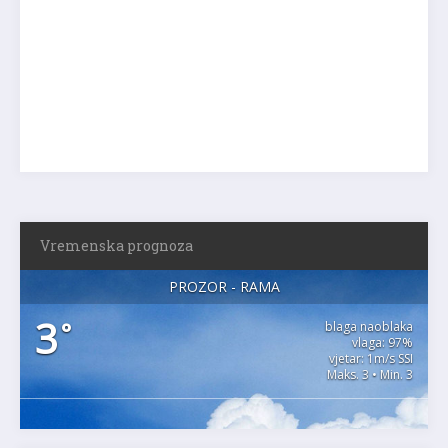
Vremenska prognoza
PROZOR - RAMA
3
°
blaga naoblaka
vlaga: 97%
vjetar: 1m/s SSI
Maks. 3 • Min. 3