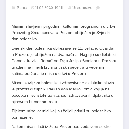
Rama
11.02.2020. 19:11h
Uredništvo
Misnim slavljem i prigodnim kulturnim programom u crkvi
Presvetog Srca Isusova u Prozoru obilježen je Svjetski
dan bolesnika.
Svjetski dan bolesnika obilježava se 11. veljače. Ovaj dan
u Prozoru je obilježen na dva načina. Najprije su djelatnici
Doma zdravlja “Rama” na Trgu Josipa Stadlera u Prozoru
građanima mjerili krvni pritisak i šećer, a u večernjim
satima održana je misa u crkvi u Prozoru.
Misno slavlje za bolesnike i zdravstvene djelatnike slavio
je prozorski župnik i dekan don Marko Tomić koji je na
početku mise istaknuo važnost zdravstvenih djelatnika u
njihovom humanom radu.
Tijekom mise vjernici koji su željeli primili su bolesničko
pomazanje.
Nakon mise mladi iz župe Prozor pod vodstvom sestre