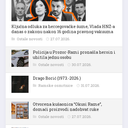
Ključna odluka za hercegovačke šume, Vlada HNŽ-a
danas o zakonu nakon 16 godina pravnog vakuuma
Ostale novosti
27.07.2026.
Policija u Prozor-Rami pronašla heroin i
uhitila jednu osobu
Ostale novosti
30.07.2026.
Drago Borić (1973.-2026.)
Ramske osmrtnice
31.07.2026.
Otvorena kušaonica “Okusi Rame”,
domaći proizvodi nadohvat ruke
Ostale novosti
27.07.2026.