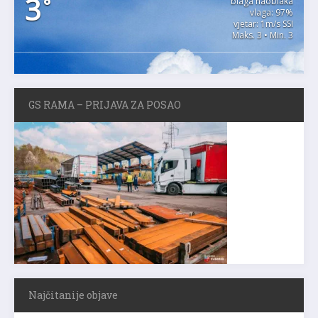
3
°
blaga naoblaka
vlaga: 97%
vjetar: 1m/s SSI
Maks. 3 • Min. 3
GS RAMA – PRIJAVA ZA POSAO
Najčitanije objave