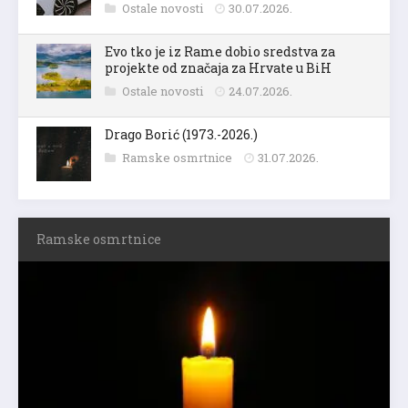
Ostale novosti
30.07.2026.
Evo tko je iz Rame dobio sredstva za
projekte od značaja za Hrvate u BiH
Ostale novosti
24.07.2026.
Drago Borić (1973.-2026.)
Ramske osmrtnice
31.07.2026.
Ramske osmrtnice