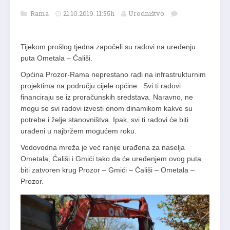
Rama
21.10.2019. 11:55h
Uredništvo
Tijekom prošlog tjedna započeli su radovi na uređenju
puta Ometala – Ćališi.
Općina Prozor-Rama neprestano radi na infrastrukturnim
projektima na području cijele općine. Svi ti radovi
financiraju se iz proračunskih sredstava. Naravno, ne
mogu se svi radovi izvesti onom dinamikom kakve su
potrebe i želje stanovništva. Ipak, svi ti radovi će biti
urađeni u najbržem mogućem roku.
Vodovodna mreža je već ranije urađena za naselja
Ometala, Ćališi i Gmići tako da će uređenjem ovog puta
biti zatvoren krug Prozor – Gmići – Ćališi – Ometala –
Prozor.