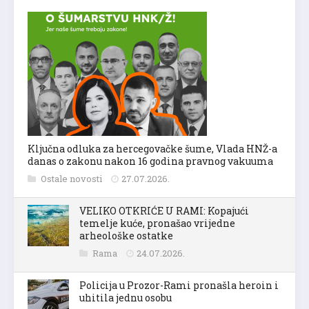
Ključna odluka za hercegovačke šume, Vlada HNŽ-a
danas o zakonu nakon 16 godina pravnog vakuuma
Ostale novosti
27.07.2026.
VELIKO OTKRIĆE U RAMI: Kopajući
temelje kuće, pronašao vrijedne
arheološke ostatke
Rama
24.07.2026.
Policija u Prozor-Rami pronašla heroin i
uhitila jednu osobu