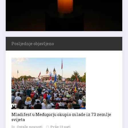
Posljednje objavljeno
Mladifest u Međugorju okupio mlade iz 73 zemlje
svijeta
Ostale novosti
Prije 12 sati