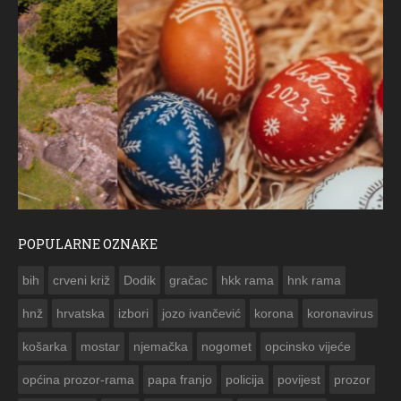
POPULARNE OZNAKE
ČESTITKA RAMSKOG VJESNIKA ZA USKRS 2023. GODINE
bih
crveni križ
Dodik
gračac
hkk rama
hnk rama


hnž
hrvatska
izbori
jozo ivančević
korona
koronavirus
košarka
mostar
njemačka
nogomet
opcinsko vijeće
općina prozor-rama
papa franjo
policija
povijest
prozor