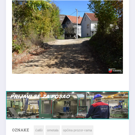
OZNAKE
ćališi
ometala
općina prozor-rama