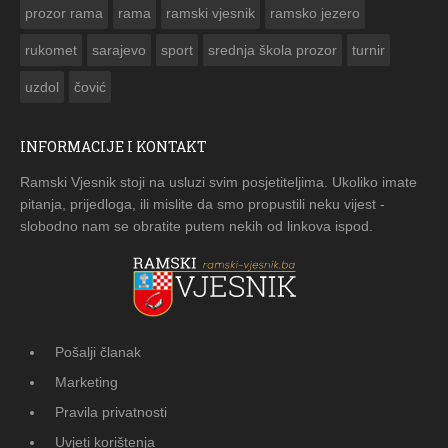
prozor rama
rama
ramski vjesnik
ramsko jezero
rukomet
sarajevo
sport
srednja škola prozor
turnir
uzdol
čović
INFORMACIJE I KONTAKT
Ramski Vjesnik stoji na usluzi svim posjetiteljima. Ukoliko imate
pitanja, prijedloga, ili mislite da smo propustili neku vijest -
slobodno nam se obratite putem nekih od linkova ispod.
Pošalji članak
Marketing
Pravila privatnosti
Uvjeti korištenja