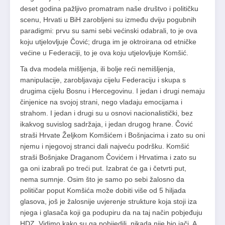
deset godina pažljivo promatram naše društvo i političku
scenu, Hrvati u BiH zarobljeni su između dviju pogubnih
paradigmi: prvu su sami sebi većinski odabrali, to je ova
koju utjelovljuje Čović; druga im je oktroirana od etničke
većine u Federaciji, to je ova koju utjelovljuje Komšić.
Ta dva modela mišljenja, ili bolje reći nemišljenja,
manipulacije, zarobljavaju cijelu Federaciju i skupa s
drugima cijelu Bosnu i Hercegovinu. I jedan i drugi nemaju
činjenice na svojoj strani, nego vladaju emocijama i
strahom. I jedan i drugi su u osnovi nacionalistički, bez
ikakvog suvislog sadržaja, i jedan drugog hrane. Čović
straši Hrvate Željkom Komšićem i Bošnjacima i zato su oni
njemu i njegovoj stranci dali najveću podršku. Komšić
straši Bošnjake Draganom Čovićem i Hrvatima i zato su
ga oni izabrali po treći put. Izabrat će ga i četvrti put,
nema sumnje. Osim što je samo po sebi žalosno da
političar poput Komšića može dobiti više od 5 hiljada
glasova, još je žalosnije uvjerenje strukture koja stoji iza
njega i glasača koji ga podupiru da na taj način pobjeđuju
HDZ. Vidimo kako su ga pobijedili, nikada nije bio jači. A