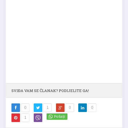
SVIĐA VAM SE ČLANAK? PODIJELITE GA!
0
1
0
0
1