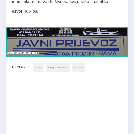
manipulatori prave društvo na svoju sliku i nepriliku.
/Izvor: Klix.ba/
OZNAKE
čović
franjo šarčević
komšić