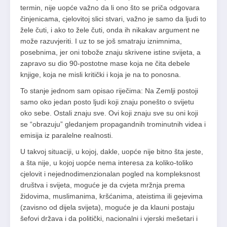
termin, nije uopće važno da li ono što se priča odgovara
činjenicama, cjelovitoj slici stvari, važno je samo da ljudi to
žele čuti, i ako to žele čuti, onda ih nikakav argument ne
može razuvjeriti. I uz to se još smatraju iznimnima,
posebnima, jer oni tobože znaju skrivene istine svijeta, a
zapravo su dio 90-postotne mase koja ne čita debele
knjige, koja ne misli kritički i koja je na to ponosna.
To stanje jednom sam opisao riječima: Na Zemlji postoji
samo oko jedan posto ljudi koji znaju ponešto o svijetu
oko sebe. Ostali znaju sve. Ovi koji znaju sve su oni koji
se “obrazuju” gledanjem propagandnih trominutnih videa i
emisija iz paralelne realnosti.
U takvoj situaciji, u kojoj, dakle, uopće nije bitno šta jeste,
a šta nije, u kojoj uopće nema interesa za koliko-toliko
cjelovit i nejednodimenzionalan pogled na kompleksnost
društva i svijeta, moguće je da cvjeta mržnja prema
židovima, muslimanima, kršćanima, ateistima ili gejevima
(zavisno od dijela svijeta), moguće je da klauni postaju
šefovi država i da politički, nacionalni i vjerski mešetari i