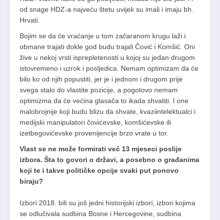
od snage HDZ-a najveću štetu uvijek su imali i imaju bh.
Hrvati.
Bojim se da će vraćanje u tom začaranom krugu laži i
obmane trajati dokle god budu trajali Čović i Komšić. Oni
žive u nekoj vrsti isprepletenosti u kojoj su jedan drugom
istovremeno i uzrok i posljedica. Nemam optimizam da će
bilo ko od njih popustiti, jer je i jednom i drugom prije
svega stalo do vlastite pozicije, a pogotovo nemam
optimizma da će većina glasača to ikada shvatiti. I one
malobrojnije koji budu blizu da shvate, kvaziintelektualci i
medijski manipulatori čovićevske, komšićevske ili
izetbegovićevske provenijencije brzo vrate u tor.
Vlast se ne može formirati već 13 mjeseci poslije
izbora. Šta to govori o državi, a posebno o građanima
koji te i takve političke opcije svaki put ponovo
biraju?
Izbori 2018. bili su još jedni historijski izbori, izbori kojima
se odlučivala sudbina Bosne i Hercegovine, sudbina