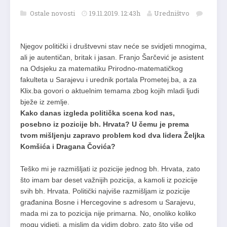
Ostale novosti
19.11.2019. 12:43h
Uredništvo
Njegov politički i društvevni stav neće se svidjeti mnogima,
ali je autentičan, britak i jasan. Franjo Šarčević je asistent
na Odsjeku za matematiku Prirodno-matematičkog
fakulteta u Sarajevu i urednik portala Prometej.ba, a za
Klix.ba govori o aktuelnim temama zbog kojih mladi ljudi
bježe iz zemlje.
Kako danas izgleda politička scena kod nas,
posebno iz pozicije bh. Hrvata? U čemu je prema
tvom mišljenju zapravo problem kod dva lidera Željka
Komšića i Dragana Čovića?
Teško mi je razmišljati iz pozicije jednog bh. Hrvata, zato
što imam bar deset važnijih pozicija, a kamoli iz pozicije
svih bh. Hrvata. Politički najviše razmišljam iz pozicije
građanina Bosne i Hercegovine s adresom u Sarajevu,
mada mi za to pozicija nije primarna. No, onoliko koliko
mogu vidjeti, a mislim da vidim dobro, zato što više od