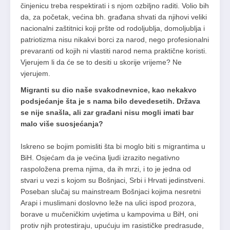
činjenicu treba respektirati i s njom ozbiljno raditi. Volio bih
da, za početak, većina bh. građana shvati da njihovi veliki
nacionalni zaštitnici koji pršte od rodoljublja, domoljublja i
patriotizma nisu nikakvi borci za narod, nego profesionalni
prevaranti od kojih ni vlastiti narod nema praktične koristi.
Vjerujem li da će se to desiti u skorije vrijeme? Ne
vjerujem.
Migranti su dio naše svakodnevnice, kao nekakvo
podsjećanje šta je s nama bilo devedesetih. Država
se nije snašla, ali zar građani nisu mogli imati bar
malo više suosjećanja?
Iskreno se bojim pomisliti šta bi moglo biti s migrantima u
BiH. Osjećam da je većina ljudi izrazito negativno
raspoložena prema njima, da ih mrzi, i to je jedna od
stvari u vezi s kojom su Bošnjaci, Srbi i Hrvati jedinstveni.
Poseban slučaj su mainstream Bošnjaci kojima nesretni
Arapi i muslimani doslovno leže na ulici ispod prozora,
borave u mučeničkim uvjetima u kampovima u BiH, oni
protiv njih protestiraju, upućuju im rasističke predrasude,