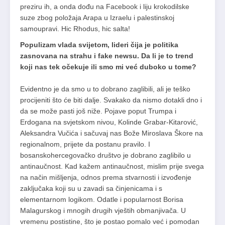
preziru ih, a onda dođu na Facebook i liju krokodilske
suze zbog položaja Arapa u Izraelu i palestinskoj
samoupravi. Hic Rhodus, hic salta!
Populizam vlada svijetom, lideri čija je politika
zasnovana na strahu i fake newsu. Da li je to trend
koji nas tek očekuje ili smo mi već duboko u tome?
Evidentno je da smo u to dobrano zaglibili, ali je teško
procijeniti što će biti dalje. Svakako da nismo dotakli dno i
da se može pasti još niže. Pojave poput Trumpa i
Erdogana na svjetskom nivou, Kolinde Grabar-Kitarović,
Aleksandra Vučića i sačuvaj nas Bože Miroslava Škore na
regionalnom, prijete da postanu pravilo. I
bosanskohercegovačko društvo je dobrano zaglibilo u
antinaučnost. Kad kažem antinaučnost, mislim prije svega
na način mišljenja, odnos prema stvarnosti i izvođenje
zaključaka koji su u zavadi sa činjenicama i s
elementarnom logikom. Odatle i popularnost Borisa
Malagurskog i mnogih drugih vještih obmanjivača. U
vremenu postistine, što je postao pomalo već i pomodan