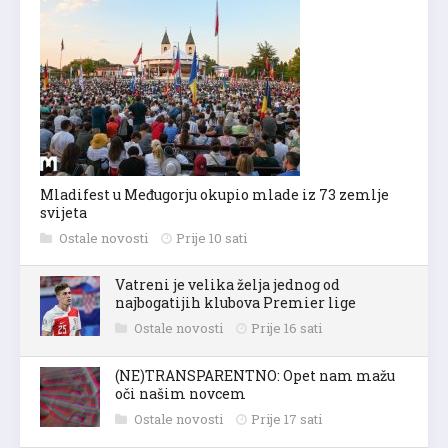
Mladifest u Međugorju okupio mlade iz 73 zemlje
svijeta
Ostale novosti
Prije 10 sati
Vatreni je velika želja jednog od
najbogatijih klubova Premier lige
Ostale novosti
Prije 16 sati
(NE)TRANSPARENTNO: Opet nam mažu
oči našim novcem
Ostale novosti
Prije 17 sati