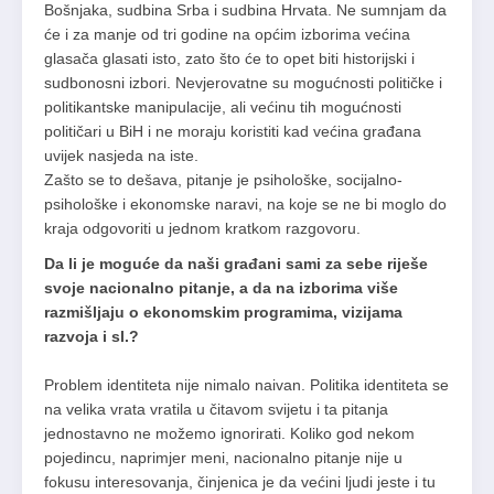
Bošnjaka, sudbina Srba i sudbina Hrvata. Ne sumnjam da
će i za manje od tri godine na općim izborima većina
glasača glasati isto, zato što će to opet biti historijski i
sudbonosni izbori. Nevjerovatne su mogućnosti političke i
politikantske manipulacije, ali većinu tih mogućnosti
političari u BiH i ne moraju koristiti kad većina građana
uvijek nasjeda na iste.
Zašto se to dešava, pitanje je psihološke, socijalno-
psihološke i ekonomske naravi, na koje se ne bi moglo do
kraja odgovoriti u jednom kratkom razgovoru.
Da li je moguće da naši građani sami za sebe riješe
svoje nacionalno pitanje, a da na izborima više
razmišljaju o ekonomskim programima, vizijama
razvoja i sl.?
Problem identiteta nije nimalo naivan. Politika identiteta se
na velika vrata vratila u čitavom svijetu i ta pitanja
jednostavno ne možemo ignorirati. Koliko god nekom
pojedincu, naprimjer meni, nacionalno pitanje nije u
fokusu interesovanja, činjenica je da većini ljudi jeste i tu