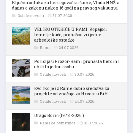
Ključna odluka za hercegovačke šume, Vlada HNŽ-a
danas o zakonu nakon 16 godina pravnog vakuuma
Ostale novosti
27.07.2026.
VELIKO OTKRIĆE U RAMI: Kopajući
temelje kuće, pronašao vrijedne
arheološke ostatke
Rama
24.07.2026.
Policija u Prozor-Rami pronašla heroin i
uhitila jednu osobu
Ostale novosti
30.07.2026.
Evo tko je iz Rame dobio sredstva za
projekte od značaja za Hrvate u BiH
Ostale novosti
24.07.2026.
Drago Borić (1973.-2026.)
Ramske osmrtnice
31.07.2026.