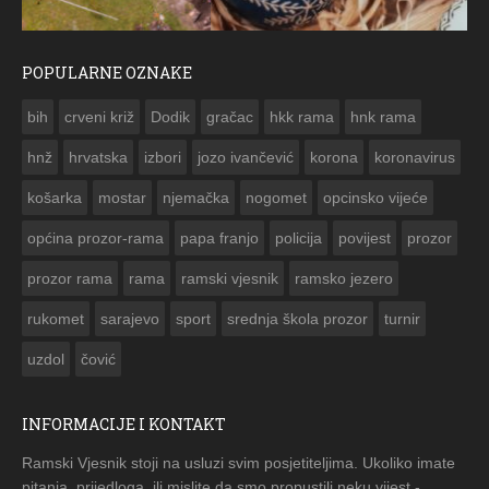
POPULARNE OZNAKE
ČESTITKA RAMSKOG VJESNIKA ZA USKRS 2023. GODINE
bih
crveni križ
Dodik
gračac
hkk rama
hnk rama


hnž
hrvatska
izbori
jozo ivančević
korona
koronavirus
košarka
mostar
njemačka
nogomet
opcinsko vijeće
općina prozor-rama
papa franjo
policija
povijest
prozor
prozor rama
rama
ramski vjesnik
ramsko jezero
rukomet
sarajevo
sport
srednja škola prozor
turnir
uzdol
čović
INFORMACIJE I KONTAKT
Ramski Vjesnik stoji na usluzi svim posjetiteljima. Ukoliko imate
pitanja, prijedloga, ili mislite da smo propustili neku vijest -