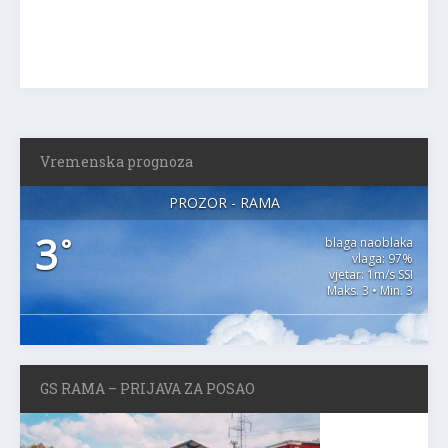
Vremenska prognoza
PROZOR - RAMA
3
°
blaga naoblaka
vlaga: 97%
vjetar: 1m/s SSI
Maks. 3 • Min. 3
GS RAMA – PRIJAVA ZA POSAO