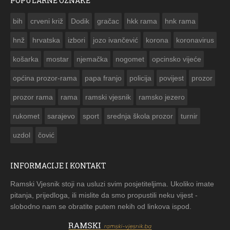
POPULARNE OZNAKE
ČESTITKA RAMSKOG VJESNIKA ZA USKRS 2023. GODINE
bih
crveni križ
Dodik
gračac
hkk rama
hnk rama


hnž
hrvatska
izbori
jozo ivančević
korona
koronavirus
košarka
mostar
njemačka
nogomet
opcinsko vijeće
općina prozor-rama
papa franjo
policija
povijest
prozor
prozor rama
rama
ramski vjesnik
ramsko jezero
rukomet
sarajevo
sport
srednja škola prozor
turnir
uzdol
čović
INFORMACIJE I KONTAKT
Ramski Vjesnik stoji na usluzi svim posjetiteljima. Ukoliko imate
pitanja, prijedloga, ili mislite da smo propustili neku vijest -
slobodno nam se obratite putem nekih od linkova ispod.