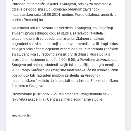
Prirodno-matematički fakultet u Sarajevu, odsjek za matematiku,
gdje je petogodišnji studij okončao obranom završnog-
magistarskog rada 19.09.2014. godine. Pored ostaloga, urednik je
portala Prometej.ba.
Na osnovu odluke Senata Univerziteta u Sarajevu, najuspješniji
studenti prvog i drugog ciklusa studija sa svakog fakulteta i
akademije primili su posebna priznanja. Zlatnom značkom
nagrađeni su svi studenti koji su redovno završili prvi ili drugi ciklus
studija s prosječnom ocjenom većom od 9.50, Srebrenom značkom
svi studenti koji su redovno završili prvi ili drugi ciklus studija s
prosječnom ocjenom između 9.00 i 9.50, a Poveljom Univerziteta u
Sarajevu oni najbolji studenti svojih fakulteta čiji je prosjek manji od
9.00.Franjo Šarčević MA (magistar matematike) će na osnovu ličnih
postignuća biti nagrađen poslom asistenta na Prirodno-
matematičkom fakultetu, te će postati suradnik na Elektrotehničkom
fakultetu u Sarajevu
Promovirano je ukupno 6127 diplomanata i magistranata sa 25
fakulteta i akademija i Centra za interdisciplinarne studije.
neznase.ba