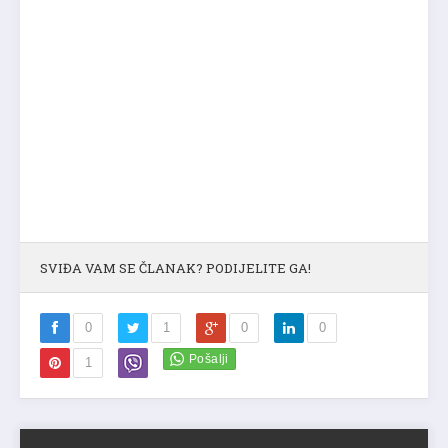
SVIĐA VAM SE ČLANAK? PODIJELITE GA!
0
1
0
0
1