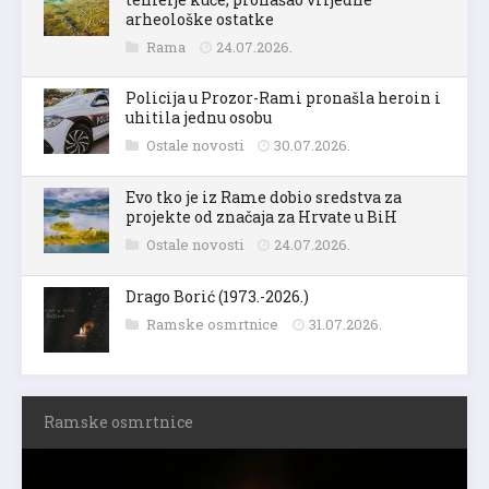
arheološke ostatke
Rama
24.07.2026.
Policija u Prozor-Rami pronašla heroin i
uhitila jednu osobu
Ostale novosti
30.07.2026.
Evo tko je iz Rame dobio sredstva za
projekte od značaja za Hrvate u BiH
Ostale novosti
24.07.2026.
Drago Borić (1973.-2026.)
Ramske osmrtnice
31.07.2026.
Ramske osmrtnice