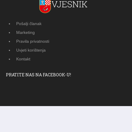
Pošalji članak
Marketing
Pravila privatnosti
Uvjeti korištenja
Kontakt
PRATITE NAS NA FACEBOOK-U!
© 2012 - 2026
Ramski Vjesnik
. Sva prava pridržana.
Izrada i održavanje:
KRAFTBIT | studio development