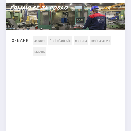
OZNAKE
asistent
franjo šarčević
nagrada
pmf sarajevo
student