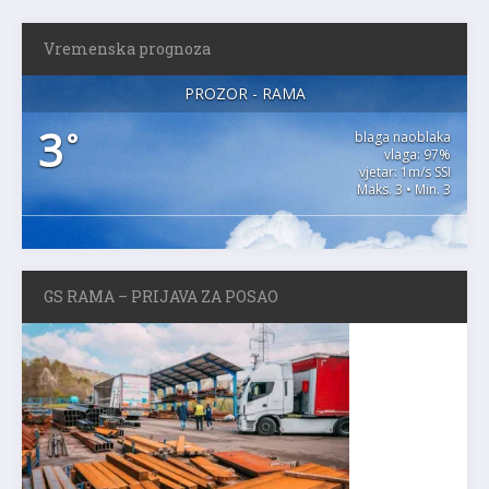
Vremenska prognoza
PROZOR - RAMA
3
°
blaga naoblaka
vlaga: 97%
vjetar: 1m/s SSI
Maks. 3 • Min. 3
GS RAMA – PRIJAVA ZA POSAO