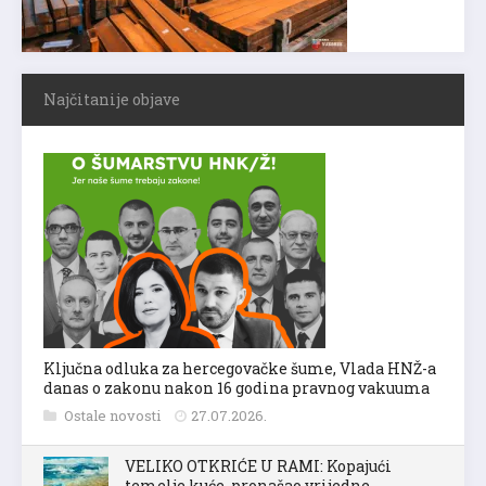
Najčitanije objave
Ključna odluka za hercegovačke šume, Vlada HNŽ-a
danas o zakonu nakon 16 godina pravnog vakuuma
Ostale novosti
27.07.2026.
VELIKO OTKRIĆE U RAMI: Kopajući
temelje kuće, pronašao vrijedne