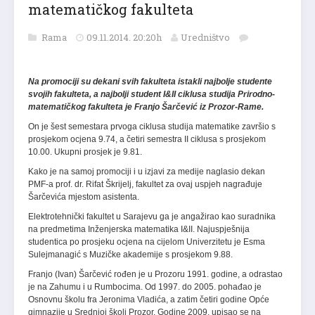
matematičkog fakulteta
Rama
09.11.2014. 20:20h
Uredništvo
Na promociji su dekani svih fakulteta istakli najbolje studente
svojih fakulteta, a najbolji student I&II ciklusa studija Prirodno-
matematičkog fakulteta je Franjo Šarčević iz Prozor-Rame.
On je šest semestara prvoga ciklusa studija matematike završio s
prosjekom ocjena 9.74, a četiri semestra II ciklusa s prosjekom
10.00. Ukupni prosjek je 9.81.
Kako je na samoj promociji i u izjavi za medije naglasio dekan
PMF-a prof. dr. Rifat Škrijelj, fakultet za ovaj uspjeh nagrađuje
Šarčevića mjestom asistenta.
Elektrotehnički fakultet u Sarajevu ga je angažirao kao suradnika
na predmetima Inženjerska matematika I&II. Najuspješnija
studentica po prosjeku ocjena na cijelom Univerzitetu je Esma
Sulejmanagić s Muzičke akademije s prosjekom 9.88.
Franjo (Ivan) Šarčević rođen je u Prozoru 1991. godine, a odrastao
je na Zahumu i u Rumbocima. Od 1997. do 2005. pohađao je
Osnovnu školu fra Jeronima Vladića, a zatim četiri godine Opće
gimnazije u Srednjoj školi Prozor. Godine 2009. upisao se na