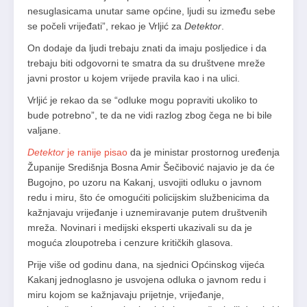
nesuglasicama unutar same općine, ljudi su između sebe
se počeli vrijeđati”, rekao je Vrljić za
Detektor
.
On dodaje da ljudi trebaju znati da imaju posljedice i da
trebaju biti odgovorni te smatra da su društvene mreže
javni prostor u kojem vrijede pravila kao i na ulici.
Vrljić je rekao da se “odluke mogu popraviti ukoliko to
bude potrebno”, te da ne vidi razlog zbog čega ne bi bile
valjane.
Detektor
je ranije pisao
da je ministar prostornog uređenja
Županije Središnja Bosna Amir Šečibović najavio je da će
Bugojno, po uzoru na Kakanj, usvojiti odluku o javnom
redu i miru, što će omogućiti policijskim službenicima da
kažnjavaju vrijeđanje i uznemiravanje putem društvenih
mreža. Novinari i medijski eksperti ukazivali su da je
moguća zloupotreba i cenzure kritičkih glasova.
Prije više od godinu dana, na sjednici Općinskog vijeća
Kakanj jednoglasno je usvojena odluka o javnom redu i
miru kojom se kažnjavaju prijetnje, vrijeđanje,