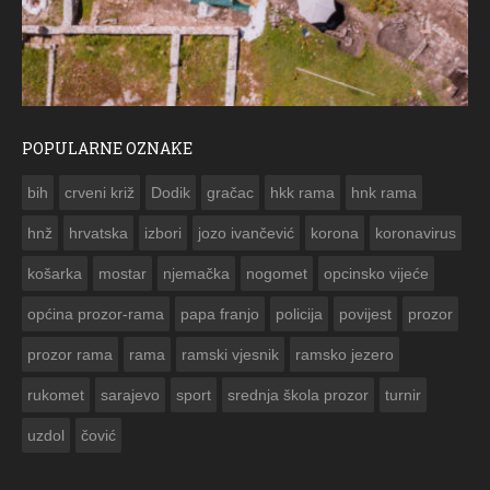
POPULARNE OZNAKE
ČESTITKA RAMSKOG VJESNIKA ZA USKRS 2023. GODINE
bih
crveni križ
Dodik
gračac
hkk rama
hnk rama


hnž
hrvatska
izbori
jozo ivančević
korona
koronavirus
košarka
mostar
njemačka
nogomet
opcinsko vijeće
općina prozor-rama
papa franjo
policija
povijest
prozor
prozor rama
rama
ramski vjesnik
ramsko jezero
rukomet
sarajevo
sport
srednja škola prozor
turnir
uzdol
čović