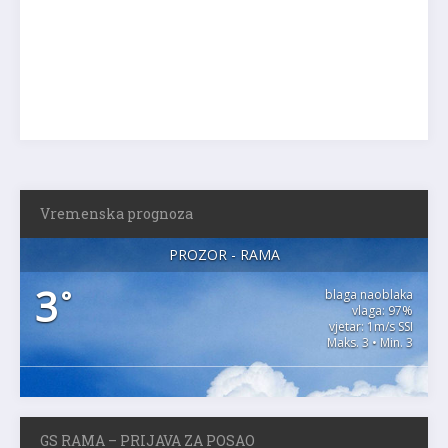
Vremenska prognoza
PROZOR - RAMA
3
°
blaga naoblaka
vlaga: 97%
vjetar: 1m/s SSI
Maks. 3 • Min. 3
GS RAMA – PRIJAVA ZA POSAO