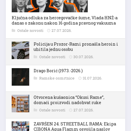
Ključna odluka za hercegovačke šume, Vlada HNŽ-a
danas o zakonu nakon 16 godina pravnog vakuuma
Ostale novosti
27.07.2026.
Policija u Prozor-Rami pronašla heroin i
uhitila jednu osobu
Ostale novosti
30.07.2026.
Drago Borić (1973.-2026.)
Ramske osmrtnice
31.07.2026.
Otvorena kušaonica “Okusi Rame”,
domaći proizvodi nadohvat ruke
Ostale novosti
27.07.2026.
ZAVRŠEN 24. STREETBALL RAMA: Ekipa
CIBONA Aqua Flamm osvojila naslov