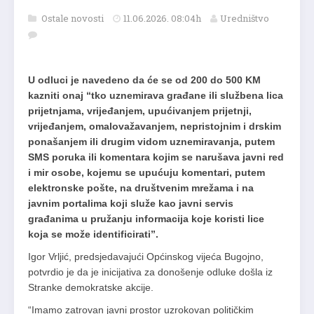
Ostale novosti
11.06.2026. 08:04h
Uredništvo
U odluci je navedeno da će se od 200 do 500 KM
kazniti onaj “tko uznemirava građane ili službena lica
prijetnjama, vrijeđanjem, upućivanjem prijetnji,
vrijeđanjem, omalovažavanjem, nepristojnim i drskim
ponašanjem ili drugim vidom uznemiravanja, putem
SMS poruka ili komentara kojim se narušava javni red
i mir osobe, kojemu se upućuju komentari, putem
elektronske pošte, na društvenim mrežama i na
javnim portalima koji služe kao javni servis
građanima u pružanju informacija koje koristi lice
koja se može identificirati”.
Igor Vrljić, predsjedavajući Općinskog vijeća Bugojno,
potvrdio je da je inicijativa za donošenje odluke došla iz
Stranke demokratske akcije.
“Imamo zatrovan javni prostor uzrokovan političkim