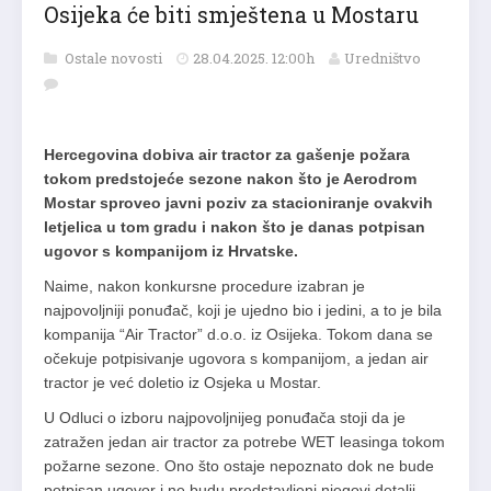
Osijeka će biti smještena u Mostaru
Ostale novosti
28.04.2025. 12:00h
Uredništvo
Hercegovina dobiva air tractor za gašenje požara
tokom predstojeće sezone nakon što je Aerodrom
Mostar sproveo javni poziv za stacioniranje ovakvih
letjelica u tom gradu i nakon što je danas potpisan
ugovor s kompanijom iz Hrvatske.
Naime, nakon konkursne procedure izabran je
najpovoljniji ponuđač, koji je ujedno bio i jedini, a to je bila
kompanija “Air Tractor” d.o.o. iz Osijeka. Tokom dana se
očekuje potpisivanje ugovora s kompanijom, a jedan air
tractor je već doletio iz Osjeka u Mostar.
U Odluci o izboru najpovoljnijeg ponuđača stoji da je
zatražen jedan air tractor za potrebe WET leasinga tokom
požarne sezone. Ono što ostaje nepoznato dok ne bude
potpisan ugovor i ne budu predstavljeni njegovi detalji