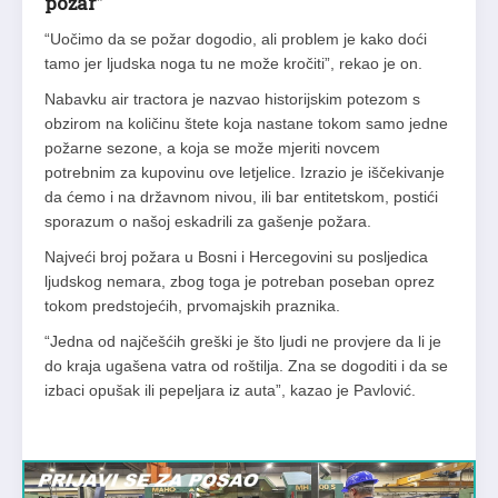
požar”
“Uočimo da se požar dogodio, ali problem je kako doći
tamo jer ljudska noga tu ne može kročiti”, rekao je on.
Nabavku air tractora je nazvao historijskim potezom s
obzirom na količinu štete koja nastane tokom samo jedne
požarne sezone, a koja se može mjeriti novcem
potrebnim za kupovinu ove letjelice. Izrazio je iščekivanje
da ćemo i na državnom nivou, ili bar entitetskom, postići
sporazum o našoj eskadrili za gašenje požara.
Najveći broj požara u Bosni i Hercegovini su posljedica
ljudskog nemara, zbog toga je potreban poseban oprez
tokom predstojećih, prvomajskih praznika.
“Jedna od najčešćih greški je što ljudi ne provjere da li je
do kraja ugašena vatra od roštilja. Zna se dogoditi i da se
izbaci opušak ili pepeljara iz auta”, kazao je Pavlović.