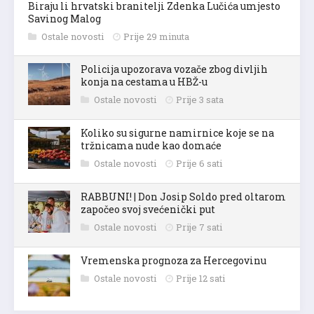
Biraju li hrvatski branitelji Zdenka Lučića umjesto
Savinog Malog
Ostale novosti
Prije 29 minuta
Policija upozorava vozače zbog divljih
konja na cestama u HBŽ-u
Ostale novosti
Prije 3 sata
Koliko su sigurne namirnice koje se na
tržnicama nude kao domaće
Ostale novosti
Prije 6 sati
RABBUNI! | Don Josip Soldo pred oltarom
započeo svoj svećenički put
Ostale novosti
Prije 7 sati
Vremenska prognoza za Hercegovinu
Ostale novosti
Prije 12 sati