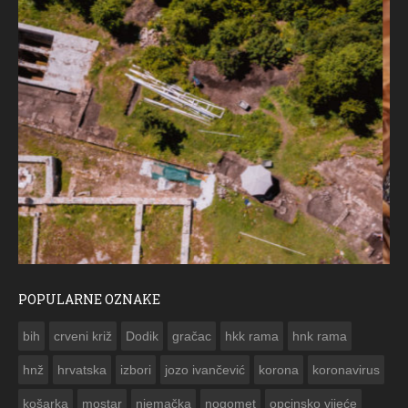
POPULARNE OZNAKE
ČESTITKA RAMSKOG VJESNIKA ZA USKRS 2023. GODINE
bih
crveni križ
Dodik
gračac
hkk rama
hnk rama


hnž
hrvatska
izbori
jozo ivančević
korona
koronavirus
košarka
mostar
njemačka
nogomet
opcinsko vijeće