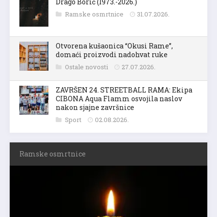
Drago Borić (1973.-2026.)
Ramske osmrtnice
31.07.2026.
Otvorena kušaonica “Okusi Rame”,
domaći proizvodi nadohvat ruke
Ostale novosti
27.07.2026.
ZAVRŠEN 24. STREETBALL RAMA: Ekipa
CIBONA Aqua Flamm osvojila naslov
nakon sjajne završnice
Sport
02.08.2026.
Ramske osmrtnice