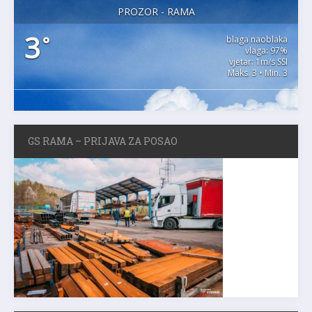
PROZOR - RAMA
3
°
blaga naoblaka
vlaga: 97%
vjetar: 1m/s SSI
Maks. 3 • Min. 3
GS RAMA – PRIJAVA ZA POSAO