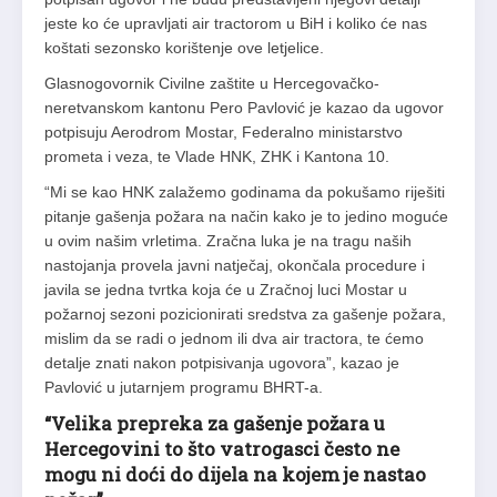
jeste ko će upravljati air tractorom u BiH i koliko će nas
koštati sezonsko korištenje ove letjelice.
Glasnogovornik Civilne zaštite u Hercegovačko-
neretvanskom kantonu Pero Pavlović je kazao da ugovor
potpisuju Aerodrom Mostar, Federalno ministarstvo
prometa i veza, te Vlade HNK, ZHK i Kantona 10.
“Mi se kao HNK zalažemo godinama da pokušamo riješiti
pitanje gašenja požara na način kako je to jedino moguće
u ovim našim vrletima. Zračna luka je na tragu naših
nastojanja provela javni natječaj, okončala procedure i
javila se jedna tvrtka koja će u Zračnoj luci Mostar u
požarnoj sezoni pozicionirati sredstva za gašenje požara,
mislim da se radi o jednom ili dva air tractora, te ćemo
detalje znati nakon potpisivanja ugovora”, kazao je
Pavlović u jutarnjem programu BHRT-a.
“Velika prepreka za gašenje požara u
Hercegovini to što vatrogasci često ne
mogu ni doći do dijela na kojem je nastao