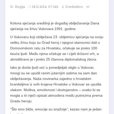
Regija
18.11.2014. 07:14h
Uredništvo
Kolona sjećanja središnji je događaj obilježavanja Dana
sjećanja na žrtvu Vukovara 1991. godine.
U Vukovaru koji obilježava 23. obljetnicu sjećanja na svoju
veliku žrtvu koju su Grad heroj i njegovi stanovnici dali u
Domovinskom ratu za Hrvatsku, očekuje se preko 100
tisuća ljudi. Među njima očekuje se i cijeli državni vrh, a
akreditirano je i preko 25 članova diplomatskog zbora.
Iako je dosta ljudi već u ponedjeljak stiglo u Vukovar,
mnogi su se uputili ranim jutarnjim satima na sam dan
obilježavanja. Naša novinarka zajedno s hrvatskim
braniteljima iz svih krajeva Hrvatske u Vukovar se uputila
vlakom. Molitva, emotivnost i dostojanstvo – ovako bi se
mogla u tri riječi opisati atmosfera među putnicima prema
Gradu heroju.
"Što smo bliže, emocije su snažnije", kazao nam je jedan