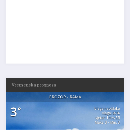
Vremenska prognoza
PROZOR - RAMA
3
°
blaga naoblaka
vlaga: 97%
vjetar: 1m/s SSI
Maks. 3 • Min. 3