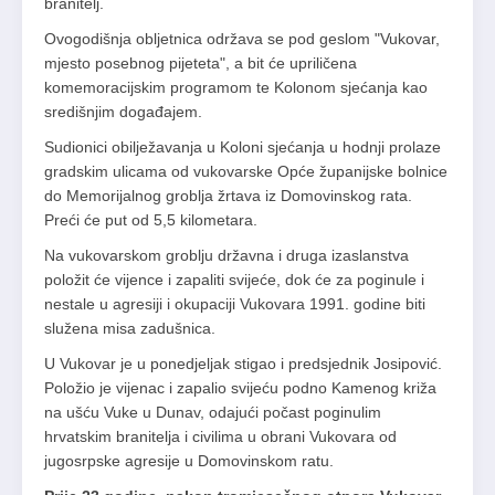
branitelj.
Ovogodišnja obljetnica održava se pod geslom "Vukovar,
mjesto posebnog pijeteta", a bit će upriličena
komemoracijskim programom te Kolonom sjećanja kao
središnjim događajem.
Sudionici obilježavanja u Koloni sjećanja u hodnji prolaze
gradskim ulicama od vukovarske Opće županijske bolnice
do Memorijalnog groblja žrtava iz Domovinskog rata.
Preći će put od 5,5 kilometara.
Na vukovarskom groblju državna i druga izaslanstva
položit će vijence i zapaliti svijeće, dok će za poginule i
nestale u agresiji i okupaciji Vukovara 1991. godine biti
služena misa zadušnica.
U Vukovar je u ponedjeljak stigao i predsjednik Josipović.
Položio je vijenac i zapalio svijeću podno Kamenog križa
na ušću Vuke u Dunav, odajući počast poginulim
hrvatskim branitelja i civilima u obrani Vukovara od
jugosrpske agresije u Domovinskom ratu.