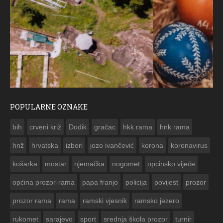
POPULARNE OZNAKE
ČESTITKA RAMSKOG VJESNIKA ZA USKRS 2023. GODINE
bih
crveni križ
Dodik
gračac
hkk rama
hnk rama


hnž
hrvatska
izbori
jozo ivančević
korona
koronavirus
košarka
mostar
njemačka
nogomet
opcinsko vijeće
općina prozor-rama
papa franjo
policija
povijest
prozor
prozor rama
rama
ramski vjesnik
ramsko jezero
rukomet
sarajevo
sport
srednja škola prozor
turnir