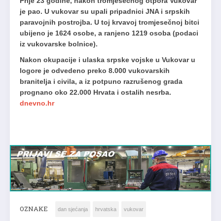
Prije 23 godine, nakon tromjesečnog otpora Vukovar
je pao. U vukovar su upali pripadnici JNA i srpskih
paravojnih postrojba. U toj krvavoj tromjesečnoj bitci
ubijeno je 1624 osobe, a ranjeno 1219 osoba (podaci
iz vukovarske bolnice).
Nakon okupacije i ulaska srpske vojske u Vukovar u
logore je odvedeno preko 8.000 vukovarskih
branitelja i civila, a iz potpuno razrušenog grada
prognano oko 22.000 Hrvata i ostalih nesrba.
dnevno.hr
OZNAKE
dan sjećanja
hrvatska
vukovar