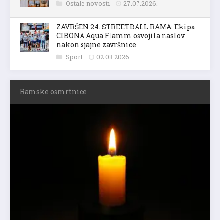
Ostale novosti
27.07.2026.
ZAVRŠEN 24. STREETBALL RAMA: Ekipa
CIBONA Aqua Flamm osvojila naslov
nakon sjajne završnice
Sport
02.08.2026.
Ramske osmrtnice