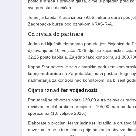
posto
dionica
s pravom glasa, čime je prijeđen prag ko
sve preostale dioničare.
Temeljni kapital Kraša iznosi 79,56 milijuna eura i podij
Zagrebačke burze pod oznakom KRAS-R-A.
Od rivala do partnera
Jedan od ključnih elemenata ponude jest činjenica da 
djelovanju od 10. veljače 2026. djeluje zajednički s cip
32,25 posto kapitala. Zajedno tako kontroliraju 1.309.7
Kappa Star povezuje se s ciparskim poduzetnikom srpsk
kupnjom
dionica
na Zagrebačkoj burzi postao drugi najv
nadmetanja za kontrolu nad konditorom, da bi šest godi
Cijena iznad
fer vrijednosti
Ponuditelj se obvezao platiti 130,00 eura za svaku redov
revidiranim elaboratima procjene – 105,00 eura na dan 
sporazuma (10. veljače 2026.).
Elaborate o procjeni
fer vrijednosti
izradilo je društvo M
obvezna jer se u tri mjeseca prije nastanka obveze dio