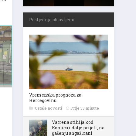
Posljednje objavljeno
Vremenska prognoza za
Hercegovinu
Ostale novosti
Prije 33 minute
Vatrena stihija kod
Konjica i dalje prijeti, na
gašenju angažirani