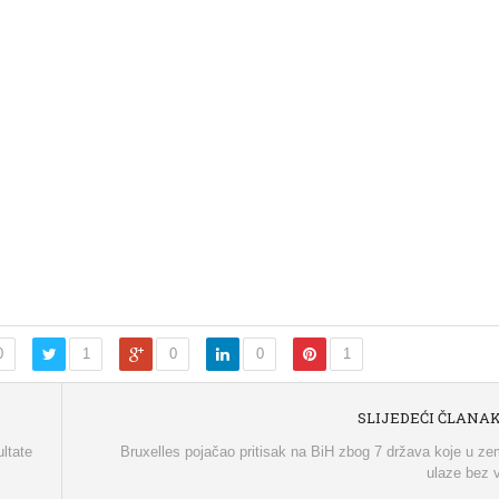
0
1
0
0
1
SLIJEDEĆI ČLANA
ultate
Bruxelles pojačao pritisak na BiH zbog 7 država koje u ze
ulaze bez 