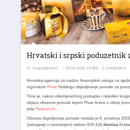
Hrvatski i srpski poduzetnik
Gospodarstvo
20.06.2026. 13:28h
Uredništvo
Hrvatska agencija za nadzor financijskih usluga na sjedn
vrgorskom
Pivac
Holdingu objavljivanje ponude za preu
Time je, nakon višemjesečnog postupka i nekoliko krugo
objavu obvezne ponude kojom Pivac kreće u otkup preo
piše
Poslovni.hr
.
Obveza objavljivanja ponude nastala je 6. prosinca 2025
(odvajanje s osnivanjem) stekao 826.426
dionica
Kraša.