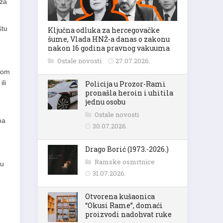
 za
štu
Ključna odluka za hercegovačke
šume, Vlada HNŽ-a danas o zakonu
nakon 16 godina pravnog vakuuma
Ostale novosti
27.07.2026.
kom
ili
Policija u Prozor-Rami
pronašla heroin i uhitila
jednu osobu
Ostale novosti
ma
30.07.2026.
Drago Borić (1973.-2026.)
Ramske osmrtnice
 u
31.07.2026.
Otvorena kušaonica
“Okusi Rame”, domaći
proizvodi nadohvat ruke