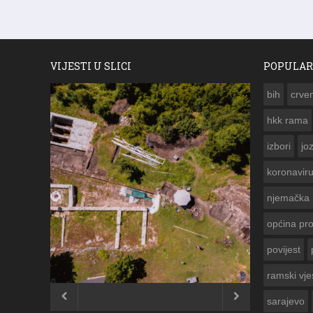
VIJESTI U SLICI
POPULAR
bih
crven
hkk rama
izbori
jo
koronavir
njemačka
općina pr
povijest
ČESTITKA RAMSKOG VJESNIKA ZA
USKRS 2023. GODINE
ramski vje


sarajevo