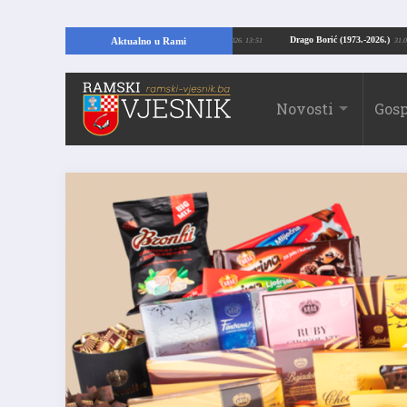
opajući temelje kuće, pronašao vrijedne arheološke ostatke
Drago Borić (1973
Aktualno u Rami
24.07.2026. 13:51
Novosti
Gosp