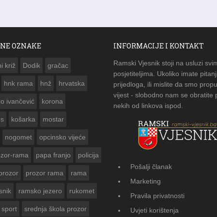
NE OZNAKE
INFORMACIJE I KONTAKT
Ramski Vjesnik stoji na usluzi svi
i križ
Dodik
gračac
posjetiteljima. Ukoliko imate pitanj
hnk rama
hnž
hrvatska
prijedloga, ili mislite da smo propu
vijest - slobodno nam se obratite
zo ivančević
korona
nekih od linkova ispod.
us
košarka
mostar
nogomet
opcinsko vijeće
ozor-rama
papa franjo
policija
Pošalji članak
prozor
prozor rama
rama
FOTOGALERIJA: Čuvanje običaja u Donj
Marketing
Vasti
snik
ramsko jezero
rukomet
Pravila privatnosti
sport
srednja škola prozor
Uvjeti korištenja