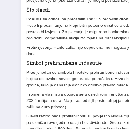
prosječna cijena (oko 115 eura) nije mogla poslužiti kao j
Što slijedi
Ponuda
se odnosi na preostalih 188.915 redovnih
dion
Hoće li preuzimanje na kraju biti i potpuno ovisit će o o
postalo bi izvjesno. Za plaćanje je osigurana bankarska g
provedbu korporativne akcije izdvojena na transakcijsk
Protiv rješenja Hanfe žalba nije dopuštena, no moguće 
dana.
Simbol prehrambene industrije
Kraš
je jedan od simbola hrvatske prehrambene industr
koji su dio svakodnevice generacija potrošača u Hrvatskoj
godine, iako je današnje dioničko društvo pravno mlađe.
Promjena vlasništva događa se u osjetljivom trenutku z
202,4 milijuna eura, što je rast od 5,8 posto, ali joj je 
milijuna eura prihoda).
Glavni razlog pada profitabilnosti su povijesno visoke ci
pa dioničari ove godine ostaju bez dividende. Grupa, koj
zapošljava oko 1.500 ljudi. Potpunije zaokruživanje vla