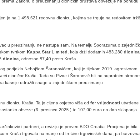
ji prema Zakonu o preuzimanju dioničkih društava obvezuje na ponudu
eljen je na 1.498.621 redovnu dionicu, kojima se trguje na redovitom trži
Pivac u preuzimanju ne nastupa sam. Na temelju Sporazuma o zajednič
arskom tvrtkom
Kappa Star Limited
, koja drži dodatnih 483.280
dionica
06
dionica
, odnosno 87,40 posto Kraša.
og porijekla Nebojšom Šaranovićem, koji je tijekom 2019. agresivnom
eći dioničar Kraša. Tada su Pivac i Šaranović bili na suprotnim strana
na kasnije udružili snage u zajedničkom preuzimanju.
nu dionicu Kraša. Ta je cijena osjetno viša od
fer vrijednosti
utvrđene
nastanka obveze (6. prosinca 2025.) te 107,00 eura na dan sklapanja
arčinković i partneri, a reviziju je proveo BDO Croatia. Procjena je bila
nicom Kraša trgovalo na manje od trećine trgovinskih dana, pa burzovna