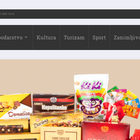
.-2026.)
31.07.2026. 19:10
odarstvo
Kultura
Turizam
Sport
Zanimljivo