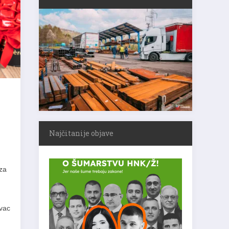
Najčitanije objave
za
ivac