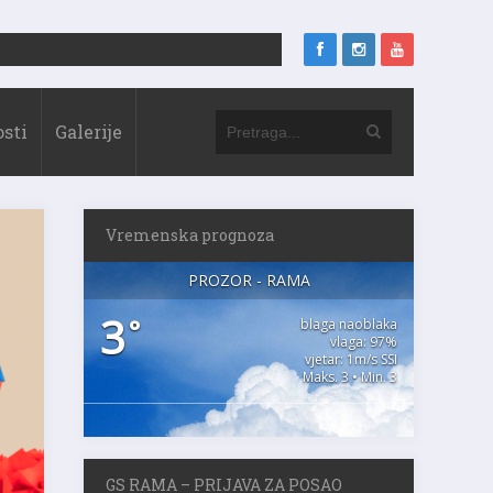
sti
Galerije
Vremenska prognoza
PROZOR - RAMA
3
°
blaga naoblaka
vlaga: 97%
vjetar: 1m/s SSI
Maks. 3 • Min. 3
GS RAMA – PRIJAVA ZA POSAO