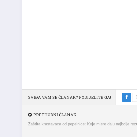
SVIĐA VAM SE ČLANAK? PODIJELITE GA!
PRETHODNI ČLANAK
Zaštita krastavaca od pepelnice: Koje mjere daju najbolje rez