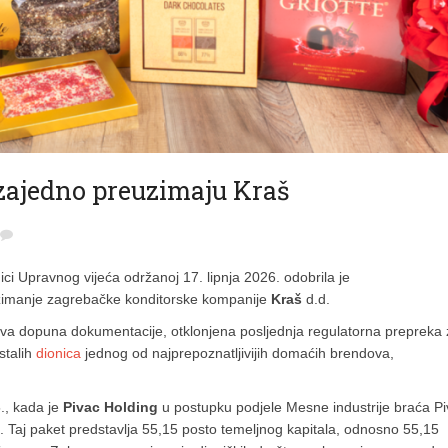
 zajedno preuzimaju Kraš
ici Upravnog vijeća održanoj 17. lipnja 2026. odobrila je
zimanje zagrebačke konditorske kompanije
Kraš
d.d.
va dopuna dokumentacije, otklonjena posljednja regulatorna prepreka 
stalih
dionica
jednog od najprepoznatljivijih domaćih brendova,
., kada je
Pivac Holding
u postupku podjele Mesne industrije braća P
 Taj paket predstavlja 55,15 posto temeljnog kapitala, odnosno 55,15