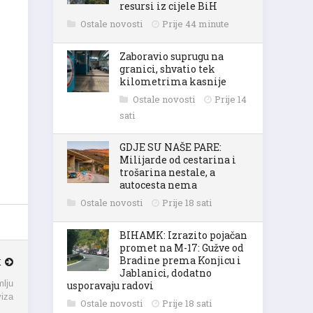
resursi iz cijele BiH
Ostale novosti
Prije 44 minute
Zaboravio suprugu na
granici, shvatio tek
kilometrima kasnije
Ostale novosti
Prije 14
sati
GDJE SU NAŠE PARE:
Milijarde od cestarina i
trošarina nestale, a
autocesta nema
Ostale novosti
Prije 18 sati
BIHAMK: Izrazito pojačan
promet na M-17: Gužve od
Bradine prema Konjicu i
K
Jablanici, dodatno
usporavaju radovi
mlju
viza
Ostale novosti
Prije 18 sati