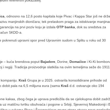
edini referentni pokazatelj.
ica
, odnosno na 12,6 posto kapitala koje Pivac i Kappa Star još ne drže
dazivu manjinskih dioničara; tek prelaskom praga za istiskivanje manjina
arancija na prvi poziv koju je izdala
OTP banka
, dok su sredstva za
i račun SKDD-a.
je pokrenuti upravni spor pred Upravnim sudom u Splitu u roku od 30
ije – kuća brendova poput
Bajadere
, Dorine,
Domaćice
i Ki-Ki bombon
 i regiji. Tradicija proizvodnje slatkiša na ovim temeljima seže do 1911
a kompaniju.
Kraš
Grupa je u 2025. ostvarila konsolidirane prihode od
neto dobit pala na 6,5 milijuna eura (sama
Kraš
d.d. ostvaruje oko 194
jene kakaa, zbog čega je uprava predložila da se cjelokupna dobit zadrž
a uz matičnu tvrtku obuhvaća i pogone u Srbiji, Sjevernoj Makedoniji i 
sništva u rukama Pivca i Šaranovićeve grupe stoga otvara novo poglavlj