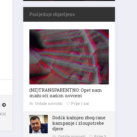
Posljednje objavljeno
(NE)TRANSPARENTNO: Opet nam
mažu oči našim novcem
Ostale novosti
Prije 1 sat
K
7 KM
Dodik kažnjen zbog rane
kampanje i zloupotrebe
djece
Ostale novosti
Prije 3