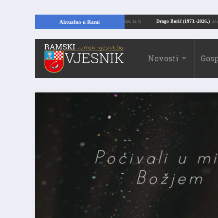
Kopajući temelje kuće, pronašao vrijedne arheološke ostatke
Drago Borić (19
Aktualno u Rami
24.07.2026. 13:51
Novosti
Gosp