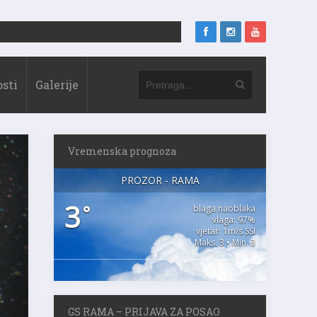
sti
Galerije
Vremenska prognoza
PROZOR - RAMA
3
°
blaga naoblaka
vlaga: 97%
vjetar: 1m/s SSI
Maks. 3 • Min. 3
GS RAMA – PRIJAVA ZA POSAO