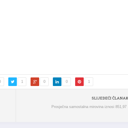
0
1
0
0
1
SLIJEDEĆI ČLANA
Prosječna samostalna mirovina iznosi 851,9