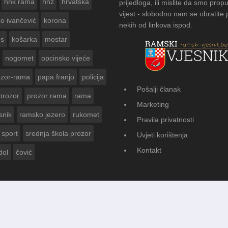
hnk rama
hnž
hrvatska
prijedloga, ili mislite da smo propu
vijest - slobodno nam se obratite
zo ivančević
korona
nekih od linkova ispod.
us
košarka
mostar
nogomet
opcinsko vijeće
ozor-rama
papa franjo
policija
Pošalji članak
prozor
prozor rama
rama
FOTOGALERIJA: Čuvanje običaja u Do
Marketing
Vasti
snik
ramsko jezero
rukomet
Pravila privatnosti
sport
srednja škola prozor
Uvjeti korištenja
Kontakt
dol
čović