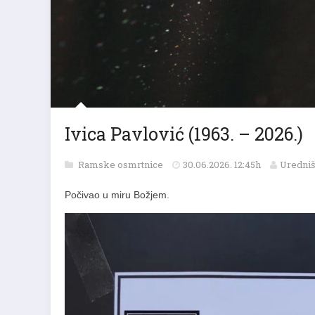
Ivica Pavlović (1963. – 2026.)
Ramske osmrtnice
30.06.2026. 12:45h
Uredniš
Počivao u miru Božjem.