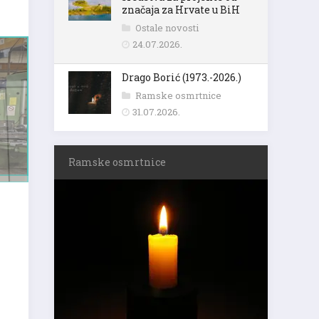
značaja za Hrvate u BiH
Ostale novosti
24.07.2026.
Drago Borić (1973.-2026.)
Ramske osmrtnice
31.07.2026.
Ramske osmrtnice