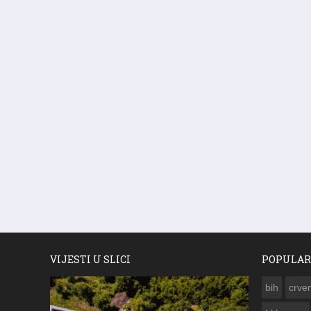
VIJESTI U SLICI
POPULAR
bih
crven