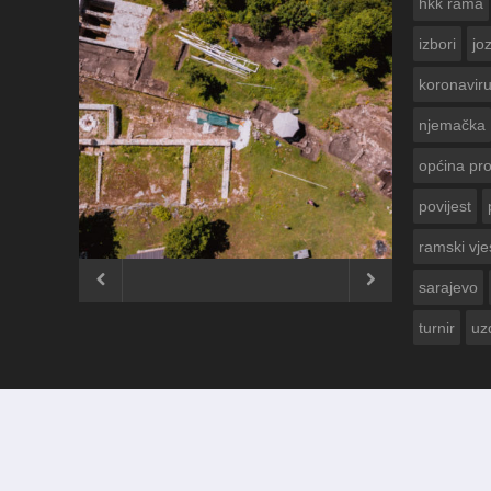
hkk rama
izbori
jo
koronavir
njemačka
općina pr
povijest
ČESTITKA RAMSKOG VJESNIKA ZA
USKRS 2023. GODINE
ramski vje


sarajevo
turnir
uz
© 2012 - 2026
Ramski Vjesnik
. Sva prava pridržana.
Izrada i održavanje:
KRAFTBIT | studio development