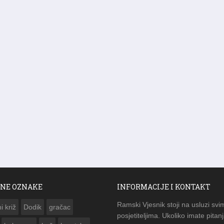
NE OZNAKE
INFORMACIJE I KONTAKT
Ramski Vjesnik stoji na usluzi svi
i križ
Dodik
gračac
posjetiteljima. Ukoliko imate pitanj