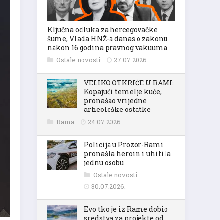
Ključna odluka za hercegovačke
šume, Vlada HNŽ-a danas o zakonu
nakon 16 godina pravnog vakuuma
Ostale novosti
27.07.2026.
VELIKO OTKRIĆE U RAMI:
Kopajući temelje kuće,
pronašao vrijedne
arheološke ostatke
Rama
24.07.2026.
Policija u Prozor-Rami
pronašla heroin i uhitila
jednu osobu
Ostale novosti
30.07.2026.
Evo tko je iz Rame dobio
sredstva za projekte od