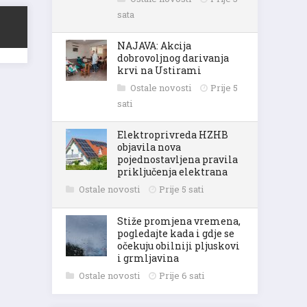
sata
NAJAVA: Akcija
dobrovoljnog darivanja
krvi na Ustirami
Ostale novosti
Prije 5
sati
Elektroprivreda HZHB
objavila nova
pojednostavljena pravila
priključenja elektrana
Ostale novosti
Prije 5 sati
Stiže promjena vremena,
pogledajte kada i gdje se
očekuju obilniji pljuskovi
i grmljavina
Ostale novosti
Prije 6 sati