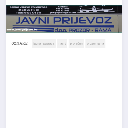
OZNAKE
javna rasprava
nacrt
proračun
prozor rama