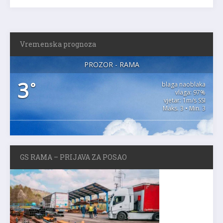
Vremenska prognoza
PROZOR - RAMA
3
°
blaga naoblaka
vlaga: 97%
vjetar: 1m/s SSI
Maks. 3 • Min. 3
GS RAMA – PRIJAVA ZA POSAO