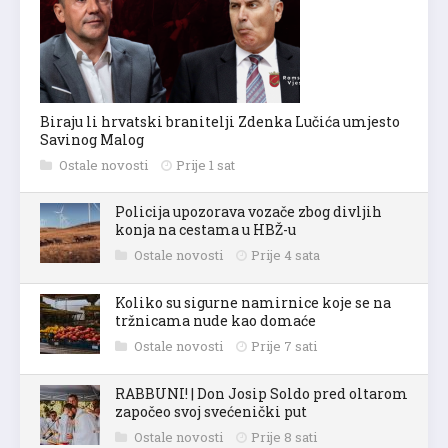
Biraju li hrvatski branitelji Zdenka Lučića umjesto
Savinog Malog
Ostale novosti
Prije 1 sat
Policija upozorava vozače zbog divljih
konja na cestama u HBŽ-u
Ostale novosti
Prije 4 sata
Koliko su sigurne namirnice koje se na
tržnicama nude kao domaće
Ostale novosti
Prije 7 sati
RABBUNI! | Don Josip Soldo pred oltarom
započeo svoj svećenički put
Ostale novosti
Prije 8 sati