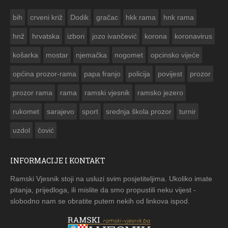
ČESTITKA RAMSKOG VJESNIKA ZA USKRS 2023. GODINE
bih
crveni križ
Dodik
gračac
hkk rama
hnk rama


hnž
hrvatska
izbori
jozo ivančević
korona
koronavirus
košarka
mostar
njemačka
nogomet
opcinsko vijeće
općina prozor-rama
papa franjo
policija
povijest
prozor
prozor rama
rama
ramski vjesnik
ramsko jezero
rukomet
sarajevo
sport
srednja škola prozor
turnir
uzdol
čović
INFORMACIJE I KONTAKT
Ramski Vjesnik stoji na usluzi svim posjetiteljima. Ukoliko imate
pitanja, prijedloga, ili mislite da smo propustili neku vijest -
slobodno nam se obratite putem nekih od linkova ispod.