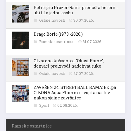
Policija u Prozor-Rami pronašla heroin i
uhitila jednu osobu
Ostale novosti
30.07.2026.
Drago Borić (1973.-2026.)
Ramske osmrtnice
31.07.2026.
Otvorena kušaonica “Okusi Rame”,
domaći proizvodi nadohvat ruke
Ostale novosti
27.07.2026.
ZAVRŠEN 24. STREETBALL RAMA: Ekipa
CIBONA Aqua Flamm osvojila naslov
nakon sjajne završnice
Sport
02.08.2026.
Ramske osmrtnice