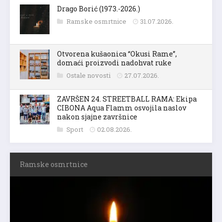
Drago Borić (1973.-2026.)
Ramske osmrtnice
31.07.2026.
Otvorena kušaonica “Okusi Rame”,
domaći proizvodi nadohvat ruke
Ostale novosti
27.07.2026.
ZAVRŠEN 24. STREETBALL RAMA: Ekipa
CIBONA Aqua Flamm osvojila naslov
nakon sjajne završnice
Sport
02.08.2026.
Ramske osmrtnice