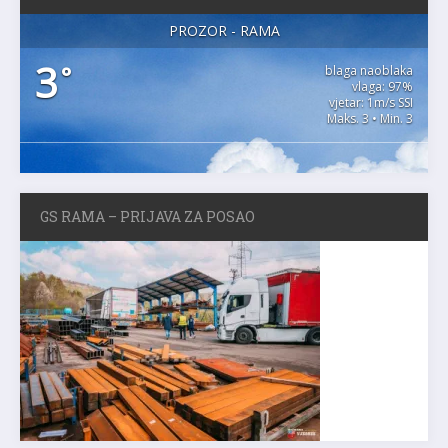
PROZOR - RAMA
3
°
blaga naoblaka
vlaga: 97%
vjetar: 1m/s SSI
Maks. 3 • Min. 3
GS RAMA – PRIJAVA ZA POSAO