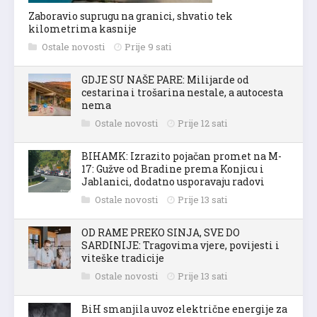
Zaboravio suprugu na granici, shvatio tek
kilometrima kasnije
Ostale novosti
Prije 9 sati
GDJE SU NAŠE PARE: Milijarde od
cestarina i trošarina nestale, a autocesta
nema
Ostale novosti
Prije 12 sati
BIHAMK: Izrazito pojačan promet na M-
17: Gužve od Bradine prema Konjicu i
Jablanici, dodatno usporavaju radovi
Ostale novosti
Prije 13 sati
OD RAME PREKO SINJA, SVE DO
SARDINIJE: Tragovima vjere, povijesti i
viteške tradicije
Ostale novosti
Prije 13 sati
BiH smanjila uvoz električne energije za