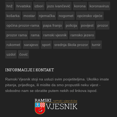


hnž
hrvatska
izbori
jozo ivančević
korona
koronavirus
košarka
mostar
njemačka
nogomet
opcinsko vijeće
općina prozor-rama
papa franjo
policija
povijest
prozor
prozor rama
rama
ramski vjesnik
ramsko jezero
rukomet
sarajevo
sport
srednja škola prozor
turnir
uzdol
čović
INFORMACIJE I KONTAKT
Ramski Vjesnik stoji na usluzi svim posjetiteljima. Ukoliko imate
pitanja, prijedloga, ili mislite da smo propustili neku vijest -
slobodno nam se obratite putem nekih od linkova ispod.