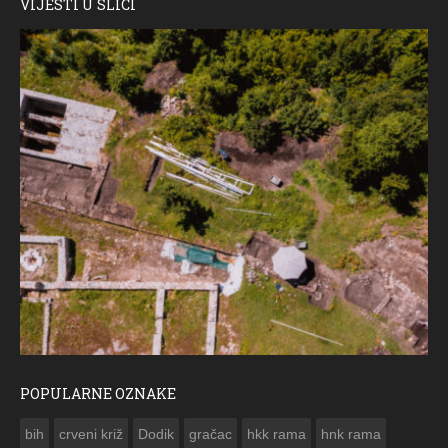
VIJESTI U SLICI
POPULARNE OZNAKE
ČESTITKA RAMSKOG VJESNIKA ZA USKRS 2023. GODINE
bih
crveni križ
Dodik
gračac
hkk rama
hnk rama