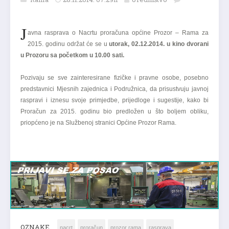
J
avna rasprava o Nacrtu proračuna općine Prozor – Rama za
2015. godinu održat će se u
utorak, 02.12.2014. u kino dvorani
u Prozoru sa početkom u 10.00 sati.
Pozivaju se sve zainteresirane fizičke i pravne osobe, posebno
predstavnici Mjesnih zajednica i Podružnica, da prisustvuju javnoj
raspravi i iznesu svoje primjedbe, prijedloge i sugestije, kako bi
Proračun za 2015. godinu bio predložen u što boljem obliku,
priopćeno je na Službenoj stranici Općine Prozor Rama.
OZNAKE
nacrt
proračun
prozor rama
rasprava