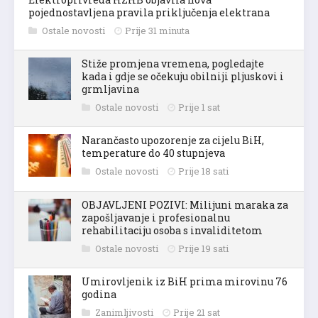
pojednostavljena pravila priključenja elektrana
Ostale novosti
Prije 31 minuta
Stiže promjena vremena, pogledajte
kada i gdje se očekuju obilniji pljuskovi i
grmljavina
Ostale novosti
Prije 1 sat
Narančasto upozorenje za cijelu BiH,
temperature do 40 stupnjeva
Ostale novosti
Prije 18 sati
OBJAVLJENI POZIVI: Milijuni maraka za
zapošljavanje i profesionalnu
rehabilitaciju osoba s invaliditetom
Ostale novosti
Prije 19 sati
Umirovljenik iz BiH prima mirovinu 76
godina
Zanimljivosti
Prije 21 sat