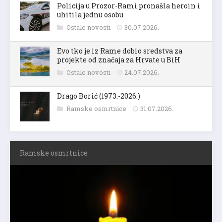
Policija u Prozor-Rami pronašla heroin i
uhitila jednu osobu
Ostale novosti
30.07.2026.
Evo tko je iz Rame dobio sredstva za
projekte od značaja za Hrvate u BiH
Ostale novosti
24.07.2026.
Drago Borić (1973.-2026.)
Ramske osmrtnice
31.07.2026.
Ramske osmrtnice