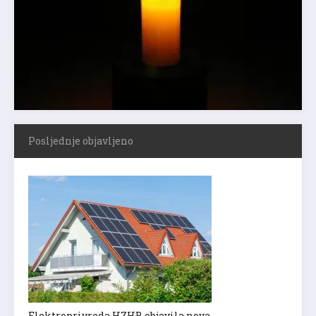
Posljednje objavljeno
Elektroprivreda HZHB objavila nova