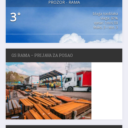
PROZOR - RAMA
3
°
blaga naoblaka
vlaga: 97%
vjetar: 1m/s SSI
Maks. 3 • Min. 3
GS RAMA – PRIJAVA ZA POSAO