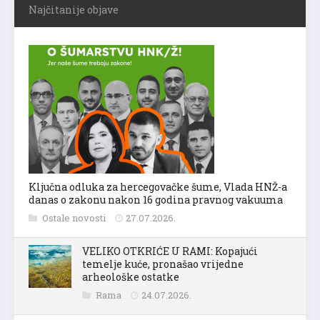
Najčitanije objave
Ključna odluka za hercegovačke šume, Vlada HNŽ-a
danas o zakonu nakon 16 godina pravnog vakuuma
Ostale novosti
27.07.2026.
VELIKO OTKRIĆE U RAMI: Kopajući
temelje kuće, pronašao vrijedne
arheološke ostatke
Rama
24.07.2026.