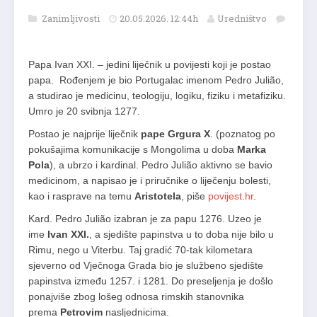
Zanimljivosti
20.05.2026. 12:44h
Uredništvo
Papa Ivan XXI. – jedini liječnik u povijesti koji je postao
papa. Rođenjem je bio Portugalac imenom Pedro Julião,
a studirao je medicinu, teologiju, logiku, fiziku i metafiziku.
Umro je 20 svibnja 1277.
Postao je najprije liječnik
pape Grgura X
. (poznatog po
pokušajima komunikacije s Mongolima u doba
Marka
Pola
), a ubrzo i kardinal. Pedro Julião aktivno se bavio
medicinom, a napisao je i priručnike o liječenju bolesti,
kao i rasprave na temu
Aristotela
, piše
povijest.hr
.
Kard. Pedro Julião izabran je za papu 1276. Uzeo je
ime
Ivan XXI.
, a sjedište papinstva u to doba nije bilo u
Rimu, nego u Viterbu. Taj gradić 70-tak kilometara
sjeverno od Vječnoga Grada bio je službeno sjedište
papinstva između 1257. i 1281. Do preseljenja je došlo
ponajviše zbog lošeg odnosa rimskih stanovnika
prema
Petrovim
nasljednicima.