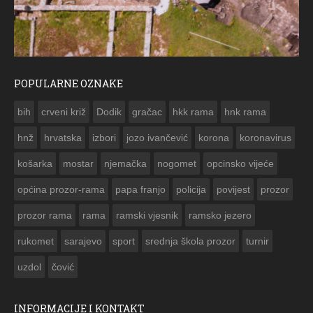
POPULARNE OZNAKE
ČESTITKA RAMSKOG VJESNIKA ZA USKRS 2023. GODINE
bih
crveni križ
Dodik
gračac
hkk rama
hnk rama


hnž
hrvatska
izbori
jozo ivančević
korona
koronavirus
košarka
mostar
njemačka
nogomet
opcinsko vijeće
općina prozor-rama
papa franjo
policija
povijest
prozor
prozor rama
rama
ramski vjesnik
ramsko jezero
rukomet
sarajevo
sport
srednja škola prozor
turnir
uzdol
čović
INFORMACIJE I KONTAKT