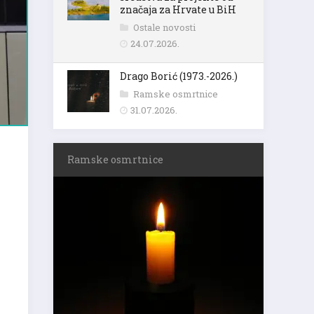
značaja za Hrvate u BiH
Ostale novosti
24.07.2026.
Drago Borić (1973.-2026.)
Ramske osmrtnice
31.07.2026.
Ramske osmrtnice