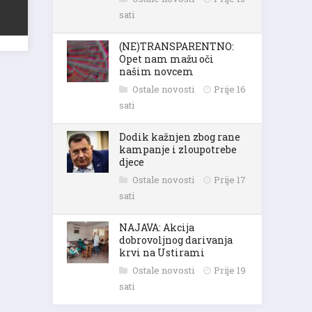
sati
(NE)TRANSPARENTNO:
Opet nam mažu oči
našim novcem
Ostale novosti
Prije 16
sati
Dodik kažnjen zbog rane
kampanje i zloupotrebe
djece
Ostale novosti
Prije 17
sati
NAJAVA: Akcija
dobrovoljnog darivanja
krvi na Ustirami
Ostale novosti
Prije 19
sati