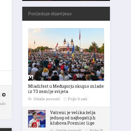
Posljednje objavljeno
Mladifest u Međugorju okupio mlade
iz 73 zemlje svijeta
K
Ostale novosti
Prije 9 sati
nulo
Vatreni je velika želja
jednog od najbogatijih
klubova Premier lige
Ostale novosti
Prije 15