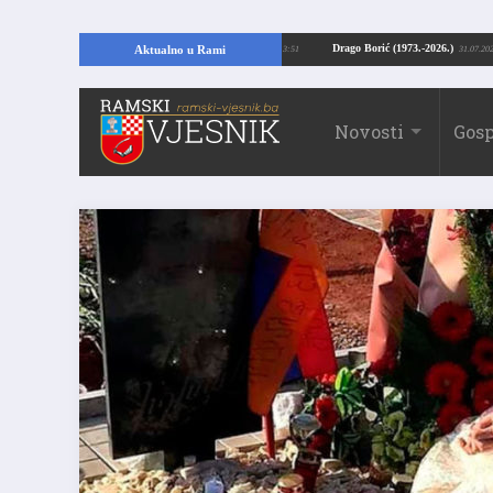
ući temelje kuće, pronašao vrijedne arheološke ostatke
Drago Borić (1973.-2
Aktualno u Rami
24.07.2026. 13:51
Novosti
Gosp