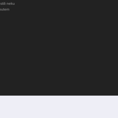
stili neku
 putem
 Čuvanje običaja u Donjoj
FOTO: Obnova rimske cisterne na
arheološkom nalazištu Gradac