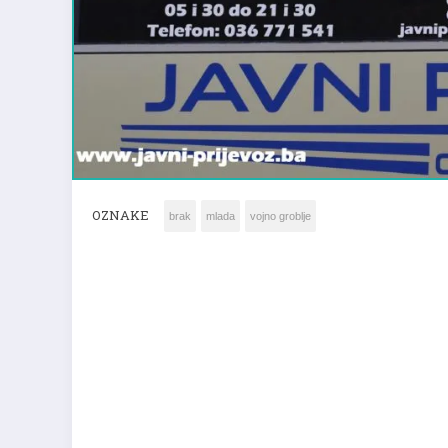
OZNAKE
brak
mlada
vojno groblje