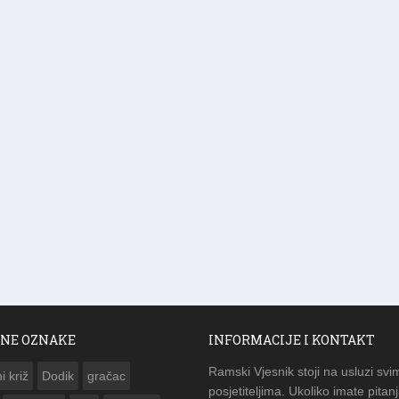
NE OZNAKE
INFORMACIJE I KONTAKT
Ramski Vjesnik stoji na usluzi svi
i križ
Dodik
gračac
posjetiteljima. Ukoliko imate pitanj