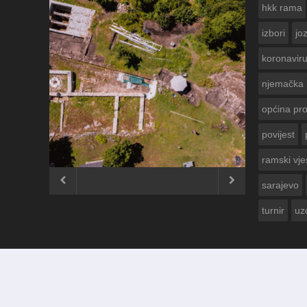
hkk rama
izbori
jo
koronavir
njemačka
općina pr
povijest
ČESTITKA RAMSKOG VJESNIKA
USKRS 2023. GODINE
ramski vje


sarajevo
turnir
uz
© 2012 - 2026
Ramski Vjesnik
. Sva prava pridržana.
Izrada i održavanje:
KRAFTBIT | studio development