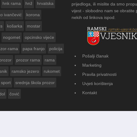
hnk rama
hnž
hrvatska
prijedloga, ili mislite da smo propu
vijest - slobodno nam se obratite
zo ivančević
korona
nekih od linkova ispod.
us
košarka
mostar
nogomet
opcinsko vijeće
ozor-rama
papa franjo
policija
Pošalji članak
prozor
prozor rama
rama
 ZA
FOTOGALERIJA:
Marketing
Vasti
snik
ramsko jezero
rukomet
Pravila privatnosti
sport
srednja škola prozor
Uvjeti korištenja
Kontakt
dol
čović