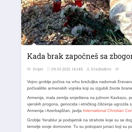
Kada brak započneš sa zbog
Svijet
09.03.2021. 14:14h
Uredništvo
Vojno groblje počiva na vrhu brežuljka nadomak Erevan
počivalište armenskih vojnika koji su izgubili živote br
Armenija, mala zemlja smještena na južnom Kavkazu, pret
vjerskih progona, genocida i etničkog čišćenja ugrozila 
Armenija i Azerbajdžan, javlja
International Christian Co
Groblje Yerablur je podsjetnik na strahote koje su se dog
temelje svoje domovine. Tu su pokopani junaci koji su p