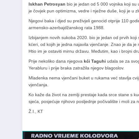
Iskhan Petrosyan
bio je jedan od 5 000 vojnika koji su
je čovjek pun optimizma, vedre i nježne duše, koji je u zl
Njegovi baka i djed su preživjeli genocid otprije 110 g
armensko-azerbajdžanskog rata 1988.
Izbijanjem novih sukoba 2020. bio je jedan od prvih koji s
kćeri, od kojih je jedna najavila vjenčanje. Znao je da je
Htio im je ostaviti mirnu državu. Međutim, kao i brojni dr
Prije nekoliko dana njegova
kći Taguhi
udala se za svog
Yerabluru i prije braka zatražila njegov blagoslov.
Mladenka nema vjenčani buket u rukama već stavlja cvij
vjenčanja.
Ko kaže da život na zemlji prestaje kada srce stane s 
sjeća, posjećuje njihovo posljednje počivalište i moli za 
Ž.I., KT