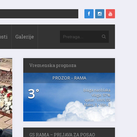
sti
Galerije
Vremenska prognoza
PROZOR - RAMA
3
°
blaga naoblaka
vlaga: 97%
vjetar: 1m/s SSI
Maks. 3 • Min. 3
GS RAMA – PRIJAVA ZA POSAO