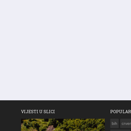
VIJESTI U SLICI
POPULAR
bih
crven