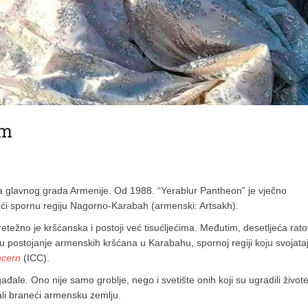
om
a glavnog grada Armenije. Od 1988. “Yerablur Pantheon” je vječno
aneći spornu regiju Nagorno-Karabah (armenski: Artsakh).
ežno je kršćanska i postoji već tisućljećima. Međutim, desetljeća rato
su postojanje armenskih kršćana u Karabahu, spornoj regiji koju svojataj
ncern
(ICC).
ađale. Ono nije samo groblje, nego i svetište onih koji su ugradili život
ali braneći armensku zemlju.