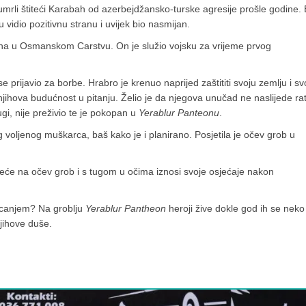
 umrli štiteći Karabah od azerbejdžansko-turske agresije prošle godine. 
u vidio pozitivnu stranu i uvijek bio nasmijan.
odina u Osmanskom Carstvu. On je služio vojsku za vrijeme prvog
e prijavio za borbe. Hrabro je krenuo naprijed zaštititi svoju zemlju i sv
 njihova budućnost u pitanju. Želio je da njegova unučad ne naslijede rat
ugi, nije preživio te je pokopan u
Yerablur Panteonu
.
 voljenog muškarca, baš kako je i planirano. Posjetila je očev grob u
eće na očev grob i s tugom u očima iznosi svoje osjećaje nakon
kucanjem? Na groblju
Yerablur Pantheon
heroji žive dokle god ih se neko
njihove duše.