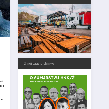
Najčitanije objave
va,
u i
e u