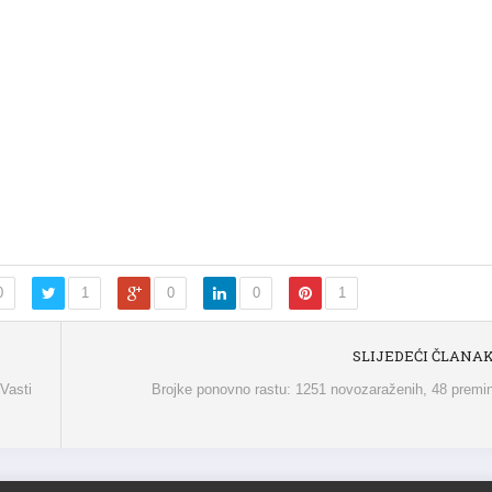
0
1
0
0
1
SLIJEDEĆI ČLANA
Vasti
Brojke ponovno rastu: 1251 novozaraženih, 48 premi