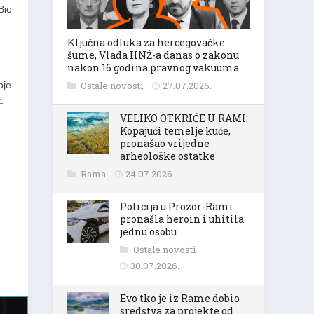
Bio
Ključna odluka za hercegovačke
šume, Vlada HNŽ-a danas o zakonu
nakon 16 godina pravnog vakuuma
oje
Ostale novosti
27.07.2026.
.
VELIKO OTKRIĆE U RAMI:
Kopajući temelje kuće,
pronašao vrijedne
arheološke ostatke
Rama
24.07.2026.
Policija u Prozor-Rami
pronašla heroin i uhitila
jednu osobu
Ostale novosti
30.07.2026.
Evo tko je iz Rame dobio
sredstva za projekte od