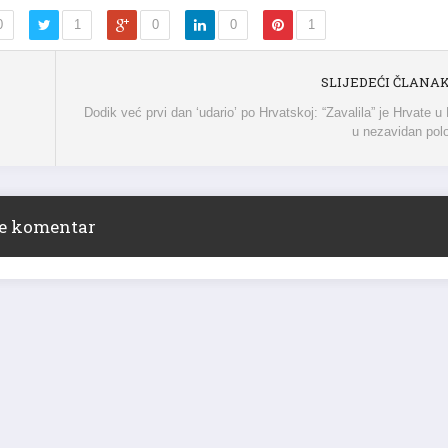
0
1
0
0
1
SLIJEDEĆI ČLANA
Dodik već prvi dan ‘udario’ po Hrvatskoj: “Zavalila” je Hrvate u
u nezavidan pol
ite komentar