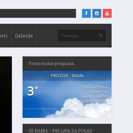
sti
Galerije
Vremenska prognoza
PROZOR - RAMA
3
°
blaga naoblaka
vlaga: 97%
vjetar: 1m/s SSI
Maks. 3 • Min. 3
GS RAMA – PRIJAVA ZA POSAO