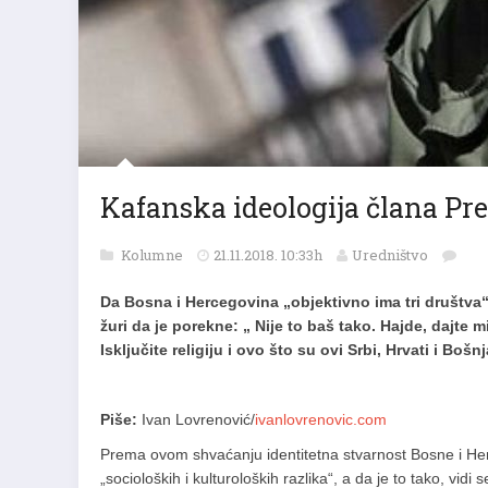
Kafanska ideologija člana Pr
Kolumne
21.11.2018. 10:33h
Uredništvo
Da Bosna i Hercegovina „objektivno ima tri društva“,
žuri da je porekne: „ Nije to baš tako. Hajde, dajte m
Isključite religiju i ovo što su ovi Srbi, Hrvati i Boš
Piše:
Ivan Lovrenović/
ivanlovrenovic.com
Prema ovom shvaćanju identitetna stvarnost Bosne i Herce
„socioloških i kulturoloških razlika“, a da je to tako, vidi se