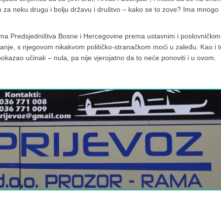
am za neku drugu i bolju državu i društvo – kako se to zove? Ima mnogo
novima Predsjedništva Bosne i Hercegovine prema ustavnim i poslovničkim
nje, s njegovom nikakvom političko-stranačkom moći u zaleđu. Kao i t
kazao učinak – nula, pa nije vjerojatno da to neće ponoviti i u ovom.