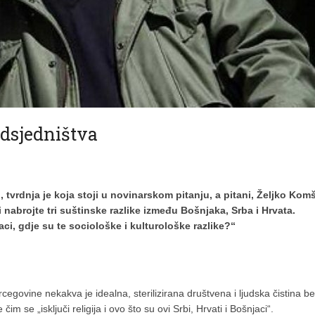
edsjedništva
 tvrdnja je koja stoji u novinarskom pitanju, a pitani, Željko Komš
i nabrojte tri suštinske razlike između Bošnjaka, Srba i Hrvata.
njaci, gdje su te sociološke i kulturološke razlike?“
govine nekakva je idealna, sterilizirana društvena i ljudska čistina b
 čim se „isključi religija i ovo što su ovi Srbi, Hrvati i Bošnjaci“.