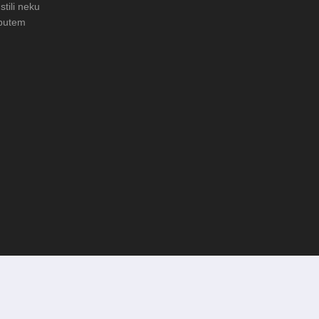
stili neku
 putem
 Čuvanje običaja u Donjoj
FOTO: Obnova rimske cisterne na
arheološkom nalazištu Gradac