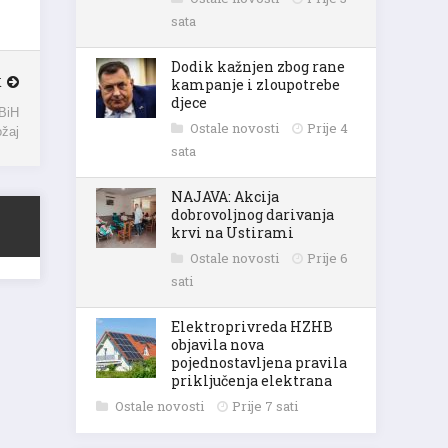
sata
Dodik kažnjen zbog rane
K
kampanje i zloupotrebe
djece
 BiH
ožaj
Ostale novosti
Prije 4
sata
NAJAVA: Akcija
dobrovoljnog darivanja
krvi na Ustirami
Ostale novosti
Prije 6
sati
Elektroprivreda HZHB
objavila nova
pojednostavljena pravila
priključenja elektrana
Ostale novosti
Prije 7 sati