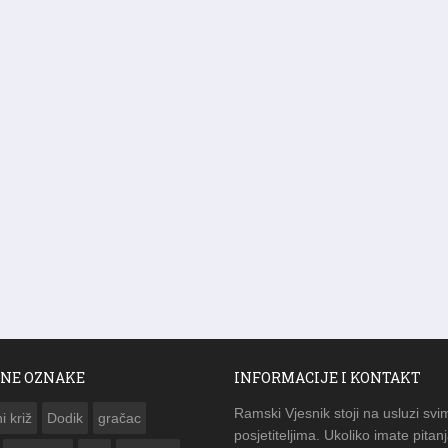
NE OZNAKE
INFORMACIJE I KONTAKT
Ramski Vjesnik stoji na usluzi svi
i križ
Dodik
gračac
posjetiteljima. Ukoliko imate pitanj