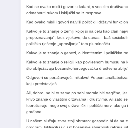
Kad se ovako misli i govori u kafani, s veselim društva
odmahnuti rukom i isključiti se iz rasprave.
Kad ovako misli i govori najviši politički i državni funkc
Kakvo je to znanje o zemlji kojoj si na čelu kao član najvi
prepoznavanja“, kroz vijekove, do danas – baš sociokult
političko rješenje „upravljanja“ tom pluralnošću.
Kakvo je to znanje o genezi, o identitetnim i političkim ra
Kakvo je to znanje o religiji kao povijesnom humusu na ko
što obilježavaju bosanskohercegovačku društvenu zbilju
Odgovori su poražavajući: nikakvo! Potpuni analfabetizam
koju predstavljaš.
Ali, dobro, ne bi to samo po sebi moralo biti tragično, je
krivo znanje o vlastitim državama i društvima. Ali zato se
teoretiziraju, nego svoj državnički i politički nerv, ako
građana.
U našem slučaju stvar stoji obrnuto: gospodin bi da na sv
program. Isključiti (sic!) iz bosanske stvarnosti religiju, i