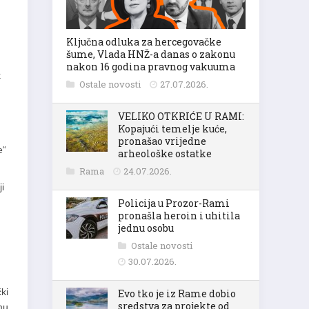
Ključna odluka za hercegovačke
šume, Vlada HNŽ-a danas o zakonu
nakon 16 godina pravnog vakuuma
k
Ostale novosti
27.07.2026.
VELIKO OTKRIĆE U RAMI:
Kopajući temelje kuće,
pronašao vrijedne
e“
arheološke ostatke
Rama
24.07.2026.
i
Policija u Prozor-Rami
pronašla heroin i uhitila
jednu osobu
Ostale novosti
30.07.2026.
ki
Evo tko je iz Rame dobio
sredstva za projekte od
omu