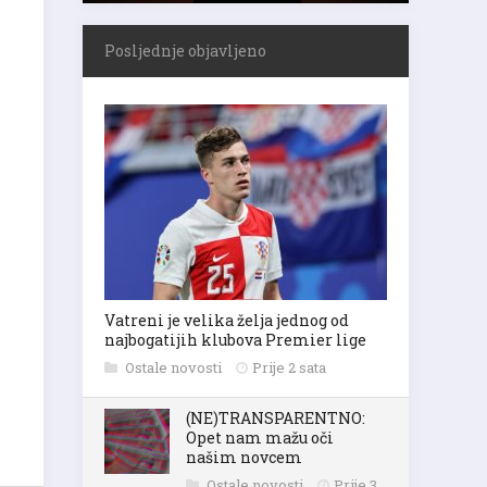
Posljednje objavljeno
Vatreni je velika želja jednog od
najbogatijih klubova Premier lige
Ostale novosti
Prije 2 sata
(NE)TRANSPARENTNO:
Opet nam mažu oči
našim novcem
Ostale novosti
Prije 3