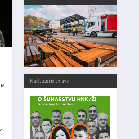
Najčitanije objave
ić,
ez