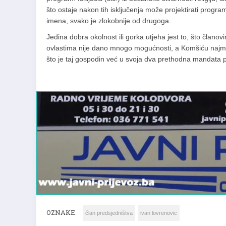
što ostaje nakon tih isključenja može projektirati progr
imena, svako je zlokobnije od drugoga.
Jedina dobra okolnost ili gorka utjeha jest to, što čla
ovlastima nije dano mnogo mogućnosti, a Komšiću najma
što je taj gospodin već u svoja dva prethodna mandata po
OZNAKE
član predsjedništva
ivan lovrenovic