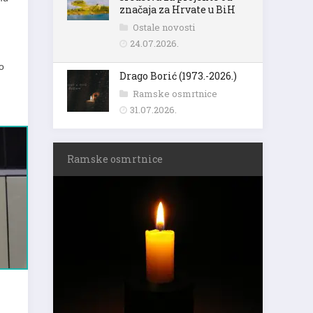
značaja za Hrvate u BiH
Ostale novosti
24.07.2026.
o
Drago Borić (1973.-2026.)
Ramske osmrtnice
31.07.2026.
Ramske osmrtnice