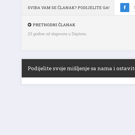
SVIĐA VAM SE ČLANAK? PODIJELITE GA!
PRETHODNI ČLANAK
23 godine od dogovora u Daytonu
Podijelite svoje mišljenje sa nama i ostav