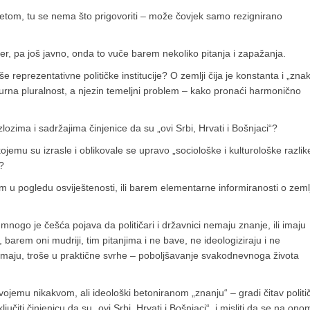
ncetom, tu se nema što prigovoriti – može čovjek samo rezignirano
ioner, pa još javno, onda to vuče barem nekoliko pitanja i zapažanja.
še reprezentativne političke institucije? O zemlji čija je konstanta i „zna
urna pluralnost, a njezin temeljni problem – kako pronaći harmonično
zlozima i sadržajima činjenice da su „ovi Srbi, Hrvati i Bošnjaci“?
jemu su izrasle i oblikovale se upravo „sociološke i kulturološke razlik
?
 u pogledu osviještenosti, ili barem elementarne informiranosti o zemlj
r mnogo je češća pojava da političari i državnici nemaju znanje, ili imaju
, barem oni mudriji, tim pitanjima i ne bave, ne ideologiziraju i ne
 ga imaju, troše u praktične svrhe – poboljšavanje svakodnevnoga života
ojemu nikakvom, ali ideološki betoniranom „znanju“ – gradi čitav politič
sključiti činjenicu da su „ovi Srbi, Hrvati i Bošnjaci“, i misliti da se na on