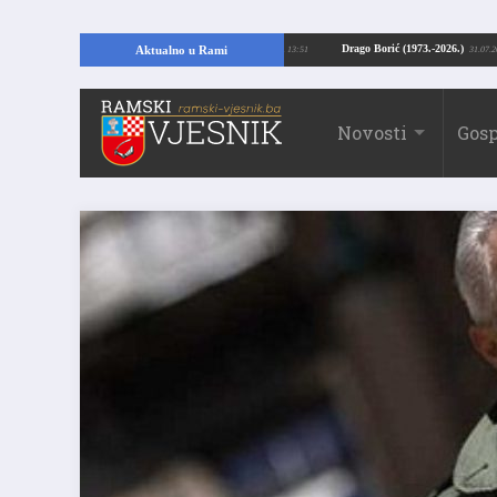
jući temelje kuće, pronašao vrijedne arheološke ostatke
Drago Borić (1973.-
Aktualno u Rami
24.07.2026. 13:51
Novosti
Gosp