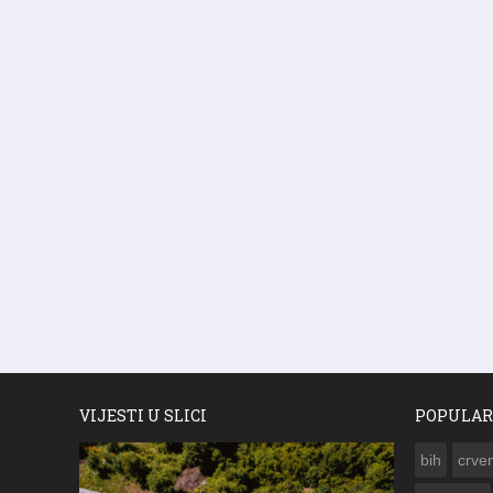
VIJESTI U SLICI
POPULAR
bih
crven