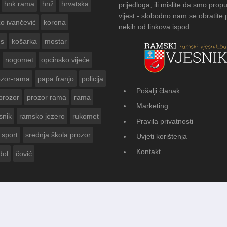
hnk rama
hnž
hrvatska
prijedloga, ili mislite da smo propu
vijest - slobodno nam se obratite
zo ivančević
korona
nekih od linkova ispod.
us
košarka
mostar
nogomet
opcinsko vijeće
ozor-rama
papa franjo
policija
Pošalji članak
prozor
prozor rama
rama
 ZA
FOTOGALERIJA:
Marketing
Vasti
snik
ramsko jezero
rukomet
Pravila privatnosti
sport
srednja škola prozor
Uvjeti korištenja
Kontakt
dol
čović