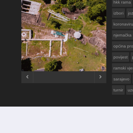
hkk rama
izbori
jo
koronavir
njemačka
općina pr
povijest
ČESTITKA RAMSKOG VJESNIKA
USKRS 2023. GODINE
ramski vje


sarajevo
turnir
uz
© 2012 - 2026
Ramski Vjesnik
. Sva prava pridržana.
Izrada i održavanje:
KRAFTBIT | studio development