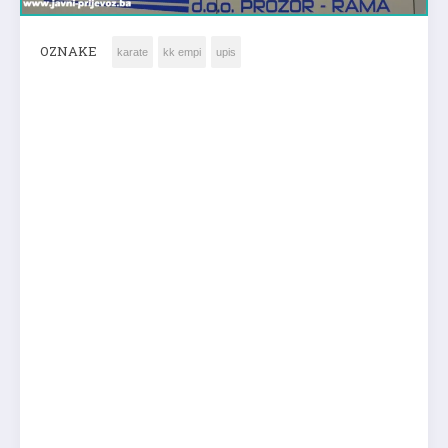
OZNAKE
karate
kk empi
upis