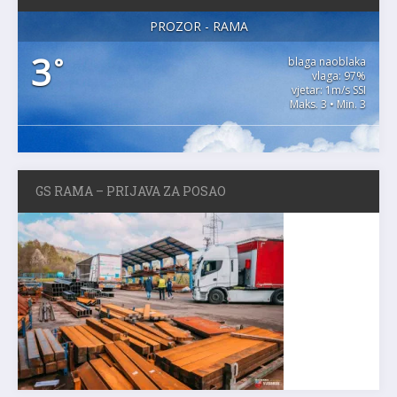
PROZOR - RAMA
3
°
blaga naoblaka
vlaga: 97%
vjetar: 1m/s SSI
Maks. 3 • Min. 3
GS RAMA – PRIJAVA ZA POSAO