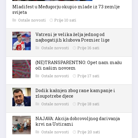
Mladifest u Međugorju okupio mlade iz 73 zemlje
svijeta
Ostale novosti
Prije 10 sati
Vatreni je velika želja jednog od
najbogatijih klubova Premier lige
Ostale novosti
Prije 16 sati
(NE)TRANSPARENTNO: Opet nam mažu
oči našim novcem
Ostale novosti
Prije 17 sati
Dodik kažnjen zbog rane kampanje i
zloupotrebe djece
Ostale novosti
Prije 18 sati
NAJAVA: Akcija dobrovoljnog darivanja
krvi na Ustirami
Ostale novosti
Prije 20 sati