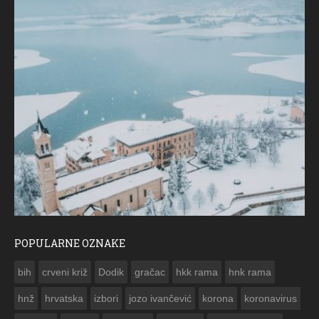
POPULARNE OZNAKE
FO
bih
crveni križ
Dodik
gračac
hkk rama
hnk rama


hnž
hrvatska
izbori
jozo ivančević
korona
koronavirus