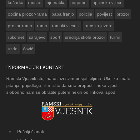
košarka
mostar
njemačka
nogomet
opcinsko vijeće
općina prozor-rama
papa franjo
policija
povijest
prozor
prozor rama
rama
ramski vjesnik
ramsko jezero
rukomet
sarajevo
sport
srednja škola prozor
turnir
uzdol
čović
INFORMACIJE I KONTAKT
Ramski Vjesnik stoji na usluzi svim posjetiteljima. Ukoliko imate
pitanja, prijedloga, ili mislite da smo propustili neku vijest -
slobodno nam se obratite putem nekih od linkova ispod.
Pošalji članak
Marketing