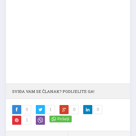
SVIĐA VAM SE ČLANAK? PODIJELITE GA!
0
1
0
0
1