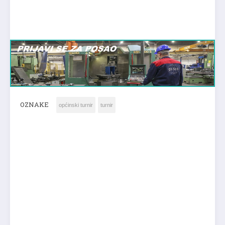
OZNAKE
općinski turnir
turnir