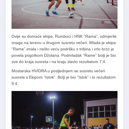
Dvije su domaće ekipe, Rumboci i HNK “Rama”, odmjerile
snage na terenu u drugom susretu večeri. Mlada je ekipa
“Rame” imala i nešto veću podršku s tribina i vrlo brzo je
povela pogotkom Džolana. Podmladak “Rame” bolji je bio
sve do kraja susreta i na kraju slavio rezultatom 7:4.
Mostarska HVIDRA u posljednjem se susretu večeri
susrela s Ekipom “Istok”. Bolji je bio “Istok” i to rezultatom
9:4.