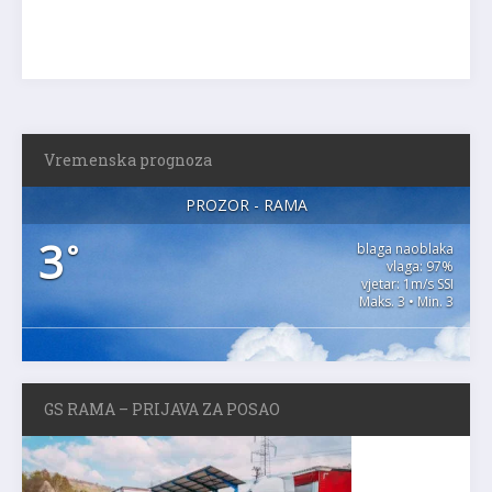
Vremenska prognoza
PROZOR - RAMA
3
°
blaga naoblaka
vlaga: 97%
vjetar: 1m/s SSI
Maks. 3 • Min. 3
GS RAMA – PRIJAVA ZA POSAO