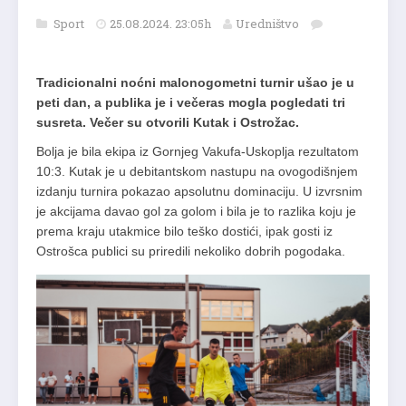
Sport
25.08.2024. 23:05h
Uredništvo
Tradicionalni noćni malonogometni turnir ušao je u
peti dan, a publika je i večeras mogla pogledati tri
susreta. Večer su otvorili Kutak i Ostrožac.
Bolja je bila ekipa iz Gornjeg Vakufa-Uskoplja rezultatom
10:3. Kutak je u debitantskom nastupu na ovogodišnjem
izdanju turnira pokazao apsolutnu dominaciju. U izvrsnim
je akcijama davao gol za golom i bila je to razlika koju je
prema kraju utakmice bilo teško dostići, ipak gosti iz
Ostrošca publici su priredili nekoliko dobrih pogodaka.