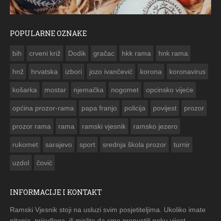
POPULARNE OZNAKE
FO
bih
crveni križ
Dodik
gračac
hkk rama
hnk rama


hnž
hrvatska
izbori
jozo ivančević
korona
koronavirus
košarka
mostar
njemačka
nogomet
opcinsko vijeće
općina prozor-rama
papa franjo
policija
povijest
prozor
prozor rama
rama
ramski vjesnik
ramsko jezero
rukomet
sarajevo
sport
srednja škola prozor
turnir
uzdol
čović
INFORMACIJE I KONTAKT
Ramski Vjesnik stoji na usluzi svim posjetiteljima. Ukoliko imate
pitanja, prijedloga, ili mislite da smo propustili neku vijest -