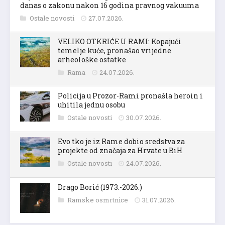
danas o zakonu nakon 16 godina pravnog vakuuma
Ostale novosti
27.07.2026.
VELIKO OTKRIĆE U RAMI: Kopajući
temelje kuće, pronašao vrijedne
arheološke ostatke
Rama
24.07.2026.
Policija u Prozor-Rami pronašla heroin i
uhitila jednu osobu
Ostale novosti
30.07.2026.
Evo tko je iz Rame dobio sredstva za
projekte od značaja za Hrvate u BiH
Ostale novosti
24.07.2026.
Drago Borić (1973.-2026.)
Ramske osmrtnice
31.07.2026.