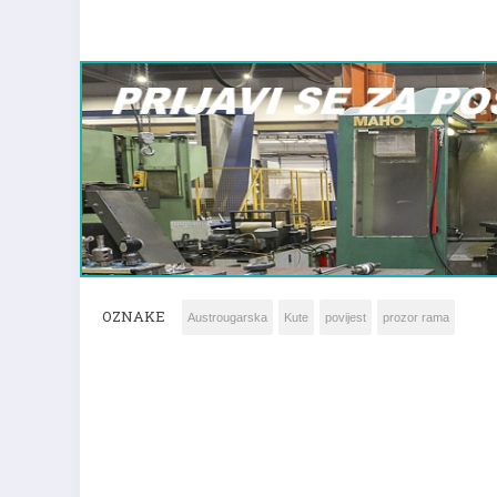
OZNAKE
Austrougarska
Kute
povijest
prozor rama