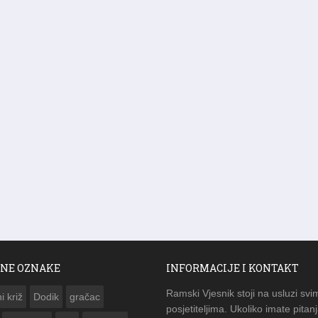
NE OZNAKE
INFORMACIJE I KONTAKT
Ramski Vjesnik stoji na usluzi svi
i križ
Dodik
gračac
posjetiteljima. Ukoliko imate pitanj