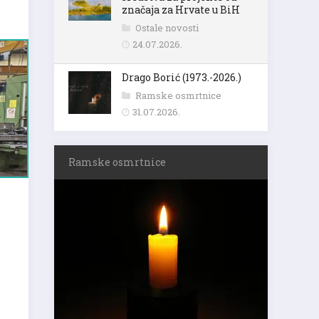
značaja za Hrvate u BiH
Ostale novosti
24.07.2026.
Drago Borić (1973.-2026.)
Ramske osmrtnice
31.07.2026.
Ramske osmrtnice