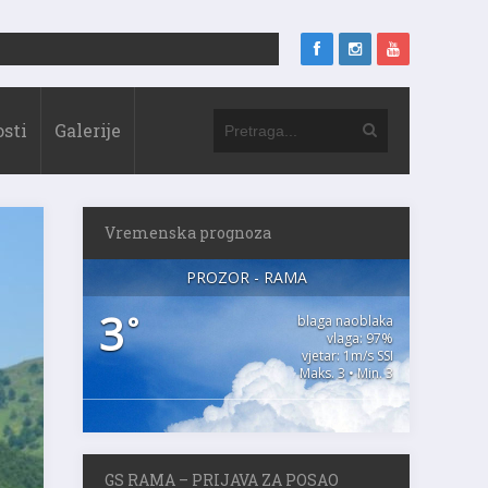
sti
Galerije
Vremenska prognoza
PROZOR - RAMA
3
°
blaga naoblaka
vlaga: 97%
vjetar: 1m/s SSI
Maks. 3 • Min. 3
GS RAMA – PRIJAVA ZA POSAO