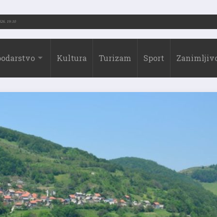
2026.)
31.07.2026. 19:10
odarstvo
Kultura
Turizam
Sport
Zanimljivo