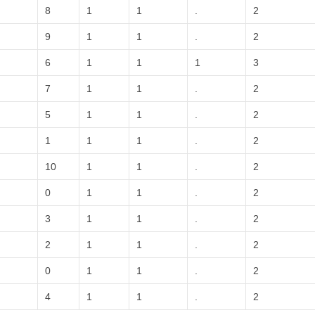
8
1
1
.
2
9
1
1
.
2
6
1
1
1
3
7
1
1
.
2
5
1
1
.
2
1
1
1
.
2
10
1
1
.
2
0
1
1
.
2
3
1
1
.
2
2
1
1
.
2
0
1
1
.
2
4
1
1
.
2