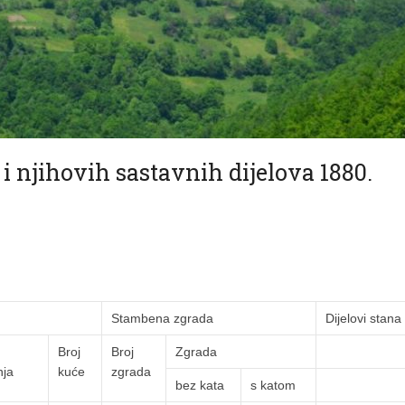
i njihovih sastavnih dijelova 1880.
Stambena zgrada
Dijelovi stana
Broj
Broj
Zgrada
nja
kuće
zgrada
bez kata
s katom