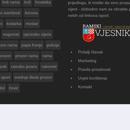
hnk rama
hnž
hrvatska
prijedloga, ili mislite da smo propu
vijest - slobodno nam se obratite
zo ivančević
korona
nekih od linkova ispod.
us
košarka
mostar
nogomet
opcinsko vijeće
ozor-rama
papa franjo
policija
Pošalji članak
prozor
prozor rama
rama
KOG VJESNIKA ZA
Marketing
INE
snik
ramsko jezero
rukomet
Pravila privatnosti
sport
srednja škola prozor
Uvjeti korištenja
Kontakt
dol
čović