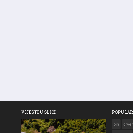
VIJESTI U SLICI
POPULAR
bih
crven