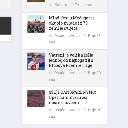
vlju
Kultura
Prije 1 sat
Mladifest u Međugorju
okupio mlade iz 73
zemlje svijeta
Ostale novosti
Prije 13
sati
Vatreni je velika želja
jednog od najbogatijih
klubova Premier lige
Ostale novosti
Prije 19
sati
(NE)TRANSPARENTNO:
Opet nam mažu oči
našim novcem
Ostale novosti
Prije 20
sati