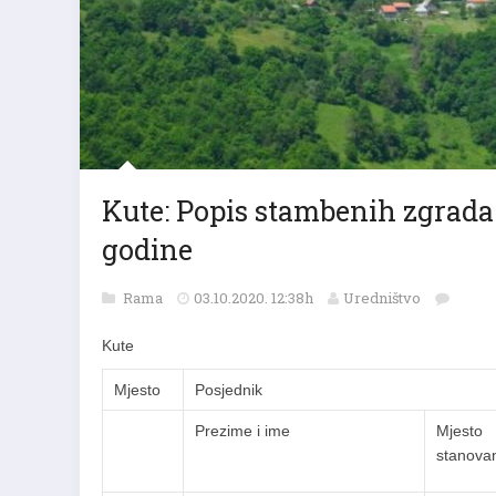
Kute: Popis stambenih zgrada 
godine
Rama
03.10.2020. 12:38h
Uredništvo
Kute
Mjesto
Posjednik
Prezime i ime
Mjesto
stanova