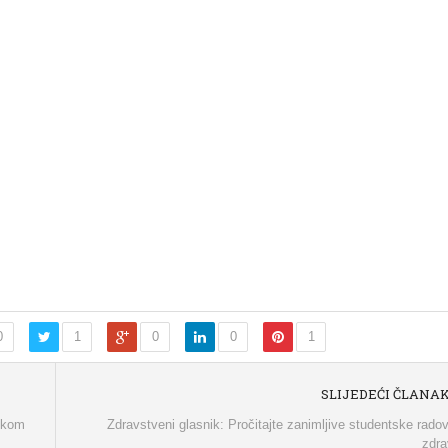
0
1
0
0
1
SLIJEDEĆI ČLANA
skom
Zdravstveni glasnik: Pročitajte zanimljive studentske rado