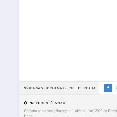
SVIĐA VAM SE ČLANAK? PODIJELITE GA!
PRETHODNI ČLANAK
Održana osma veslačka regata “Lake to Lake” 2020 na Ram