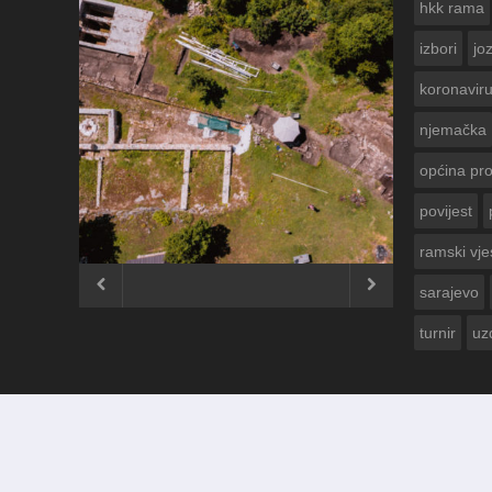
hkk rama
izbori
jo
koronavir
njemačka
općina pr
povijest
ČESTITKA RAMS
USKRS 2023. GOD
ramski vje


sarajevo
turnir
uz
© 2012 - 2026
Ramski Vjesnik
. Sva prava pridržana.
Izrada i održavanje:
KRAFTBIT | studio development