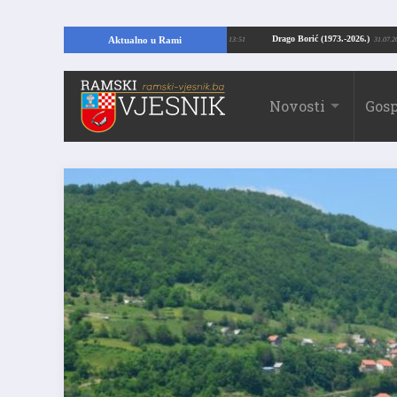
ajući temelje kuće, pronašao vrijedne arheološke ostatke
Drago Borić (1973.-
Aktualno u Rami
24.07.2026. 13:51
Novosti
Gosp