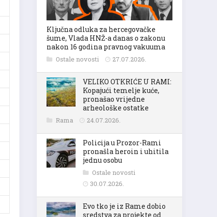
Ključna odluka za hercegovačke
šume, Vlada HNŽ-a danas o zakonu
nakon 16 godina pravnog vakuuma
Ostale novosti
27.07.2026.
VELIKO OTKRIĆE U RAMI:
Kopajući temelje kuće,
pronašao vrijedne
arheološke ostatke
Rama
24.07.2026.
Policija u Prozor-Rami
pronašla heroin i uhitila
jednu osobu
Ostale novosti
30.07.2026.
Evo tko je iz Rame dobio
sredstva za projekte od