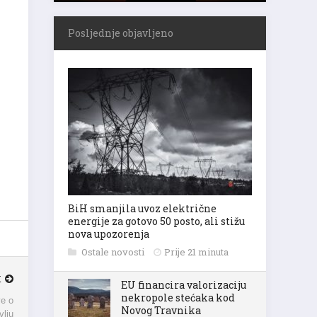
Posljednje objavljeno
BiH smanjila uvoz električne
energije za gotovo 50 posto, ali stižu
nova upozorenja
Ostale novosti
Prije 21 minuta
EU financira valorizaciju
K
nekropole stećaka kod
ve o
Novog Travnika