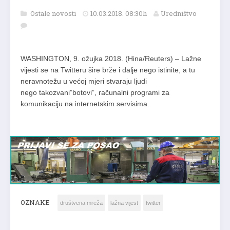
Ostale novosti
10.03.2018. 08:30h
Uredništvo
WASHINGTON, 9. ožujka 2018. (Hina/Reuters) – Lažne
vijesti se na Twitteru šire brže i dalje nego istinite, a tu
neravnotežu u većoj mjeri stvaraju ljudi
nego takozvani”botovi”, računalni programi za
komunikaciju na internetskim servisima.
OZNAKE
društvena mreža
lažna vijest
twitter