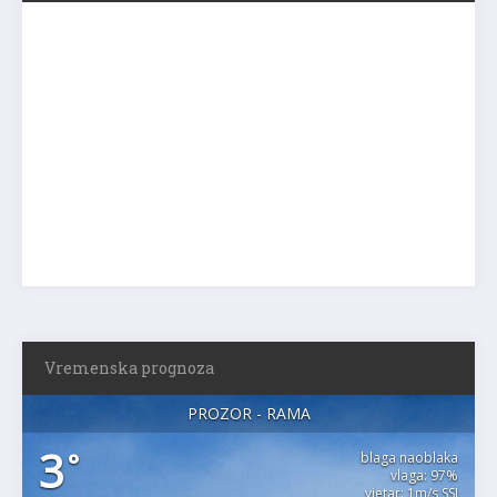
Vremenska prognoza
PROZOR - RAMA
3
°
blaga naoblaka
vlaga: 97%
vjetar: 1m/s SSI