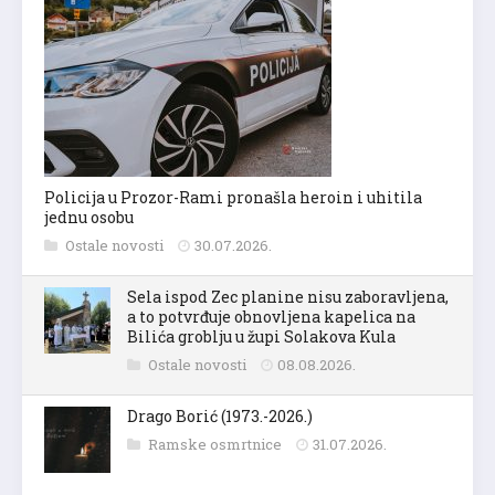
Policija u Prozor-Rami pronašla heroin i uhitila
jednu osobu
Ostale novosti
30.07.2026.
Sela ispod Zec planine nisu zaboravljena,
a to potvrđuje obnovljena kapelica na
Bilića groblju u župi Solakova Kula
Ostale novosti
08.08.2026.
Drago Borić (1973.-2026.)
Ramske osmrtnice
31.07.2026.