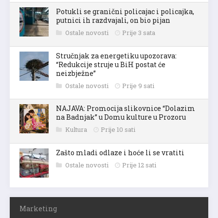
Potukli se granični policajac i policajka,
putnici ih razdvajali, on bio pijan
Ostale novosti
Prije 3 sata
Stručnjak za energetiku upozorava:
“Redukcije struje u BiH postat će
neizbježne”
Ostale novosti
Prije 9 sati
NAJAVA: Promocija slikovnice “Dolazim
na Badnjak” u Domu kulture u Prozoru
Kultura
Prije 10 sati
Zašto mladi odlaze i hoće li se vratiti
Ostale novosti
Prije 12 sati
Marketing