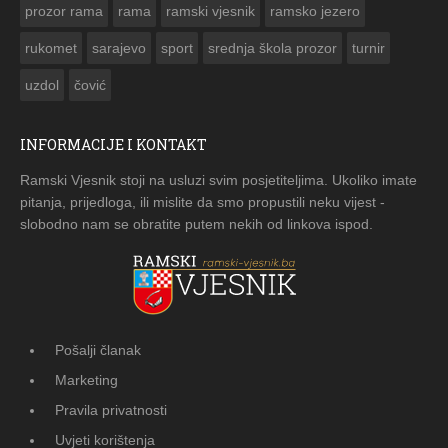
prozor rama
rama
ramski vjesnik
ramsko jezero
rukomet
sarajevo
sport
srednja škola prozor
turnir
uzdol
čović
INFORMACIJE I KONTAKT
Ramski Vjesnik stoji na usluzi svim posjetiteljima. Ukoliko imate
pitanja, prijedloga, ili mislite da smo propustili neku vijest -
slobodno nam se obratite putem nekih od linkova ispod.
Pošalji članak
Marketing
Pravila privatnosti
Uvjeti korištenja