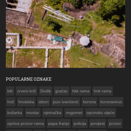
POPULARNE OZNAKE
ČESTITKA RAMSKOG VJESNIKA ZA USKRS 2023. GODINE
bih
crveni križ
Dodik
gračac
hkk rama
hnk rama


hnž
hrvatska
izbori
jozo ivančević
korona
koronavirus
košarka
mostar
njemačka
nogomet
opcinsko vijeće
općina prozor-rama
papa franjo
policija
povijest
prozor