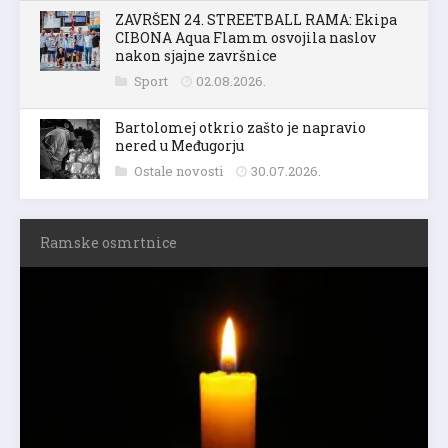
ZAVRŠEN 24. STREETBALL RAMA: Ekipa
CIBONA Aqua Flamm osvojila naslov
nakon sjajne završnice
Sport
02.08.2026.
Bartolomej otkrio zašto je napravio
nered u Međugorju
Ostale novosti
30.07.2026.
Ramske osmrtnice